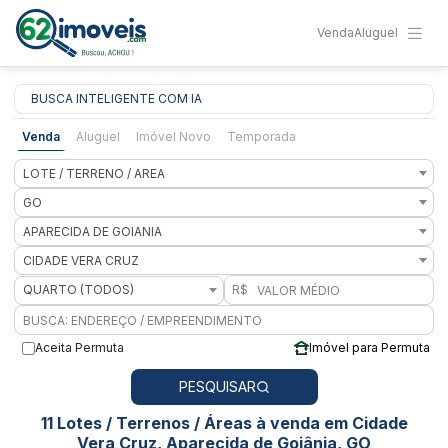
Venda
Aluguel
BUSCA INTELIGENTE COM IA
Venda
Aluguel
Imóvel Novo
Temporada
LOTE / TERRENO / AREA
GO
APARECIDA DE GOIANIA
CIDADE VERA CRUZ
QUARTO (TODOS)
R$
Aceita Permuta
Imóvel para Permuta
PESQUISAR
11 Lotes / Terrenos / Áreas à venda em Cidade
Vera Cruz, Aparecida de Goiânia, GO