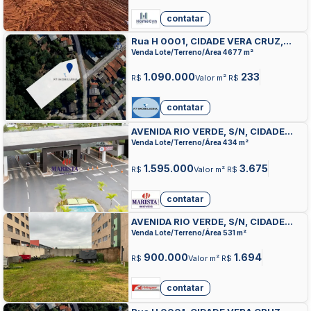
contatar
Rua H 0001, CIDADE VERA CRUZ,
APARECIDA DE GOIANIA
Venda Lote/Terreno/Área 4677 m²
1.090.000
233
R$
Valor m² R$
contatar
AVENIDA RIO VERDE, S/N, CIDADE
VERA CRUZ, APARECIDA DE GOIANIA
Venda Lote/Terreno/Área 434 m²
1.595.000
3.675
R$
Valor m² R$
contatar
AVENIDA RIO VERDE, S/N, CIDADE
VERA CRUZ, APARECIDA DE GOIANIA
Venda Lote/Terreno/Área 531 m²
900.000
1.694
R$
Valor m² R$
contatar