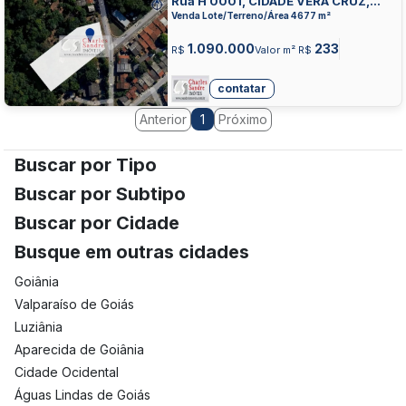
Rua H 0001, CIDADE VERA CRUZ,
APARECIDA DE GOIANIA
Venda Lote/Terreno/Área 4677 m²
1.090.000
233
R$
Valor m² R$
contatar
Anterior
Próximo
1
Buscar por Tipo
Buscar por Subtipo
Buscar por Cidade
Busque em outras cidades
Goiânia
Valparaíso de Goiás
Luziânia
Aparecida de Goiânia
Cidade Ocidental
Águas Lindas de Goiás