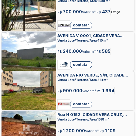
APARECIDA DE GOIANIA
Venda Lote/Terreno/Área 1600 m²
700.000
437
R$
Valor m² R$
1 Vaga
contatar
AVENIDA V 0001, CIDADE VERA
CRUZ, APARECIDA DE GOIANIA
Venda Lote/Terreno/Área 410 m²
240.000
585
R$
Valor m² R$
contatar
AVENIDA RIO VERDE, S/N, CIDADE
VERA CRUZ, APARECIDA DE GOIANIA
Venda Lote/Terreno/Área 531 m²
900.000
1.694
R$
Valor m² R$
contatar
Rua H 0152, CIDADE VERA CRUZ,
APARECIDA DE GOIANIA
Venda Lote/Terreno/Área 1081 m²
1.200.000
1.109
R$
Valor m² R$