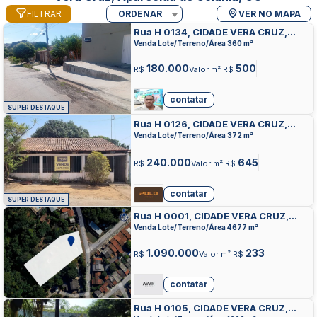
FILTRAR
ORDENAR
VER NO MAPA
Rua H 0134, CIDADE VERA CRUZ,
APARECIDA DE GOIANIA
Venda Lote/Terreno/Área 360 m²
180.000
500
R$
Valor m² R$
contatar
SUPER DESTAQUE
Rua H 0126, CIDADE VERA CRUZ,
APARECIDA DE GOIANIA
Venda Lote/Terreno/Área 372 m²
240.000
645
R$
Valor m² R$
contatar
SUPER DESTAQUE
Rua H 0001, CIDADE VERA CRUZ,
APARECIDA DE GOIANIA
Venda Lote/Terreno/Área 4677 m²
1.090.000
233
R$
Valor m² R$
contatar
Rua H 0105, CIDADE VERA CRUZ,