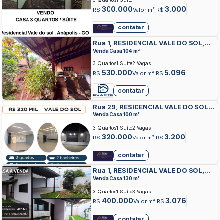
3 Quartos
1 Suíte
300.000
3.000
R$
Valor m² R$
contatar
Rua 1, RESIDENCIAL VALE DO SOL,
ANAPOLIS
Venda Casa 104 m²
3 Quartos
1 Suíte
2 Vagas
530.000
5.096
R$
Valor m² R$
contatar
Rua 29, RESIDENCIAL VALE DO SOL,
ANAPOLIS
Venda Casa 100 m²
3 Quartos
1 Suíte
2 Vagas
320.000
3.200
R$
Valor m² R$
contatar
Rua 1, RESIDENCIAL VALE DO SOL,
ANAPOLIS
Venda Casa 130 m²
3 Quartos
1 Suíte
3 Vagas
400.000
3.076
R$
Valor m² R$
contatar