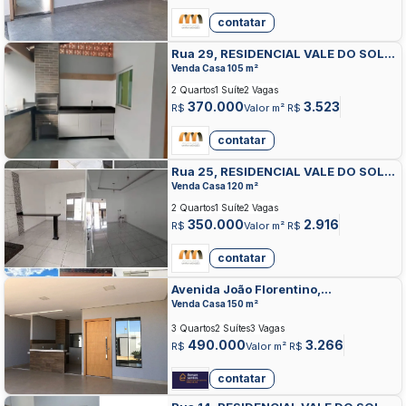
contatar
Rua 29, RESIDENCIAL VALE DO SOL,
ANAPOLIS
Venda Casa 105 m²
2 Quartos
1 Suíte
2 Vagas
370.000
3.523
R$
Valor m² R$
contatar
Rua 25, RESIDENCIAL VALE DO SOL,
ANAPOLIS
Venda Casa 120 m²
2 Quartos
1 Suíte
2 Vagas
350.000
2.916
R$
Valor m² R$
contatar
Avenida João Florentino,
RESIDENCIAL VALE DO SOL,
Venda Casa 150 m²
ANAPOLIS
3 Quartos
2 Suítes
3 Vagas
490.000
3.266
R$
Valor m² R$
contatar