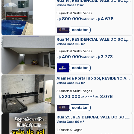
Rua 14, RESIDENCIAL VALE DO SOL,
ANAPOLIS
Venda Casa 171 m²
3 Quartos
1 Suíte
3 Vagas
800.000
4.678
R$
Valor m² R$
contatar
Rua 14, RESIDENCIAL VALE DO SOL,
ANAPOLIS
Venda Casa 106 m²
3 Quartos
1 Suíte
2 Vagas
400.000
3.773
R$
Valor m² R$
contatar
Alameda Portal do Sol, RESIDENCIAL
VALE DO SOL, ANAPOLIS
Venda Casa 104 m²
3 Quartos
1 Suíte
2 Vagas
320.000
3.076
R$
Valor m² R$
contatar
Rua 25, RESIDENCIAL VALE DO SOL,
ANAPOLIS
Venda Casa 90 m²
2 Quartos
2 Vagas