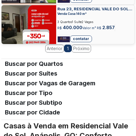
Rua 23, RESIDENCIAL VALE DO SOL,
ANAPOLIS
Venda Casa 140 m²
3 Quartos
1 Suíte
2 Vagas
400.000
2.857
R$
Valor m² R$
contatar
Anterior
Próximo
1
Buscar por Quartos
Buscar por Suítes
Buscar por Vagas de Garagem
Buscar por Tipo
Buscar por Subtipo
Buscar por Cidade
Casas à Venda em Residencial Vale
do Sol, Anápolis, GO: Conforto,