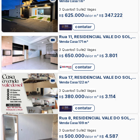
ANAPOLIS
Venda Casa 1 m²
3 Quartos
1 Suíte
2 Vagas
625.000
347.222
R$
Valor m² R$
contatar
Rua 11, RESIDENCIAL VALE DO SOL,
ANAPOLIS
Venda Casa 171 m²
3 Quartos
1 Suíte
2 Vagas
650.000
3.801
R$
Valor m² R$
contatar
Rua 17, RESIDENCIAL VALE DO SOL,
ANAPOLIS
Venda Casa 122 m²
3 Quartos
1 Suíte
3 Vagas
380.000
3.114
R$
Valor m² R$
contatar
Rua 8, RESIDENCIAL VALE DO SOL,
ANAPOLIS
Venda Casa 109 m²
3 Quartos
1 Suíte
2 Vagas
500.000
4.587
R$
Valor m² R$