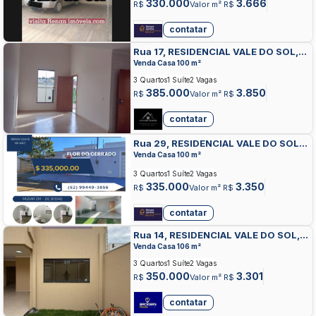
330.000
3.666
R$
Valor m² R$
contatar
Rua 17, RESIDENCIAL VALE DO SOL,
ANAPOLIS
Venda Casa 100 m²
3 Quartos
1 Suíte
2 Vagas
385.000
3.850
R$
Valor m² R$
contatar
Rua 29, RESIDENCIAL VALE DO SOL,
ANAPOLIS
Venda Casa 100 m²
3 Quartos
1 Suíte
2 Vagas
335.000
3.350
R$
Valor m² R$
contatar
Rua 14, RESIDENCIAL VALE DO SOL,
ANAPOLIS
Venda Casa 106 m²
3 Quartos
1 Suíte
2 Vagas
350.000
3.301
R$
Valor m² R$
contatar