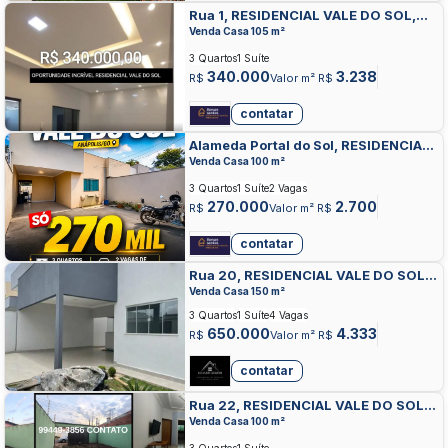
Rua 1, RESIDENCIAL VALE DO SOL,
ANAPOLIS
Venda Casa 105 m²
3 Quartos
1 Suíte
340.000
3.238
R$
Valor m² R$
contatar
Alameda Portal do Sol, RESIDENCIAL
VALE DO SOL, ANAPOLIS
Venda Casa 100 m²
3 Quartos
1 Suíte
2 Vagas
270.000
2.700
R$
Valor m² R$
contatar
Rua 20, RESIDENCIAL VALE DO SOL,
ANAPOLIS
Venda Casa 150 m²
3 Quartos
1 Suíte
4 Vagas
650.000
4.333
R$
Valor m² R$
contatar
Rua 22, RESIDENCIAL VALE DO SOL,
ANAPOLIS
Venda Casa 100 m²