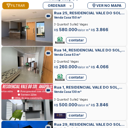
FILTRAR
ORDENAR
VER NO MAPA
Rua 25, RESIDENCIAL VALE DO SOL,
ANAPOLIS
Venda Casa 150 m²
3 Quartos
1 Suíte
2 Vagas
580.000
3.866
R$
Valor m² R$
contatar
Rua 14, RESIDENCIAL VALE DO SOL,
ANAPOLIS
Venda Casa 63 m²
2 Quartos
2 Vagas
260.000
4.066
R$
Valor m² R$
contatar
Rua 1, RESIDENCIAL VALE DO SOL,
ANAPOLIS
Venda Casa 130 m²
3 Quartos
1 Suíte
2 Vagas
500.000
3.846
R$
Valor m² R$
contatar
Rua 29, RESIDENCIAL VALE DO SOL,