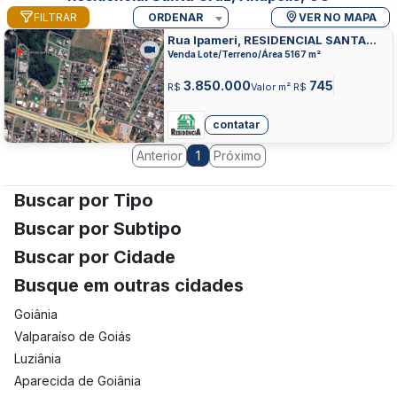
FILTRAR
ORDENAR
VER NO MAPA
Rua Ipameri, RESIDENCIAL SANTA
CRUZ, ANAPOLIS
Venda Lote/Terreno/Área 5167 m²
3.850.000
745
R$
Valor m² R$
contatar
Anterior
Próximo
1
Buscar por Tipo
Buscar por Subtipo
Buscar por Cidade
Busque em outras cidades
Goiânia
Valparaíso de Goiás
Luziânia
Aparecida de Goiânia