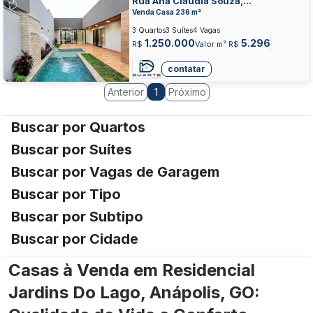
Rua Ana Claúdia Souza,
RESIDENCIAL JARDINS DO LAGO,
Venda Casa 236 m²
ANAPOLIS
3 Quartos
3 Suítes
4 Vagas
1.250.000
5.296
R$
Valor m² R$
contatar
Anterior
Próximo
1
Buscar por Quartos
Buscar por Suítes
Buscar por Vagas de Garagem
Buscar por Tipo
Buscar por Subtipo
Buscar por Cidade
Casas à Venda em Residencial
Jardins Do Lago, Anápolis, GO: