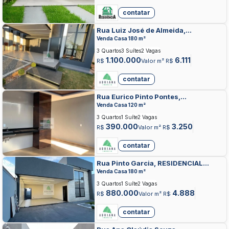
contatar
Rua Luiz José de Almeida,
RESIDENCIAL JARDINS DO LAGO,
Venda Casa 180 m²
ANAPOLIS
3 Quartos
3 Suítes
2 Vagas
1.100.000
6.111
R$
Valor m² R$
contatar
Rua Eurico Pinto Pontes,
RESIDENCIAL JARDINS DO LAGO,
Venda Casa 120 m²
ANAPOLIS
3 Quartos
1 Suíte
2 Vagas
390.000
3.250
R$
Valor m² R$
contatar
Rua Pinto Garcia, RESIDENCIAL
JARDINS DO LAGO, ANAPOLIS
Venda Casa 180 m²
3 Quartos
1 Suíte
2 Vagas
880.000
4.888
R$
Valor m² R$
contatar