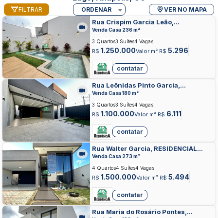
FILTRAR
ORDENAR
VER NO MAPA
Rua Crispim Garcia Leão,
RESIDENCIAL JARDINS DO LAGO,
Venda Casa 236 m²
ANAPOLIS
3 Quartos
3 Suítes
4 Vagas
1.250.000
5.296
R$
Valor m² R$
contatar
Rua Leônidas Pinto Garcia,
RESIDENCIAL JARDINS DO LAGO,
Venda Casa 180 m²
ANAPOLIS
3 Quartos
3 Suítes
4 Vagas
1.100.000
6.111
R$
Valor m² R$
contatar
Rua Walter Garcia, RESIDENCIAL
JARDINS DO LAGO, ANAPOLIS
Venda Casa 273 m²
4 Quartos
4 Suítes
4 Vagas
1.500.000
5.494
R$
Valor m² R$
contatar
Rua Maria do Rosário Pontes,