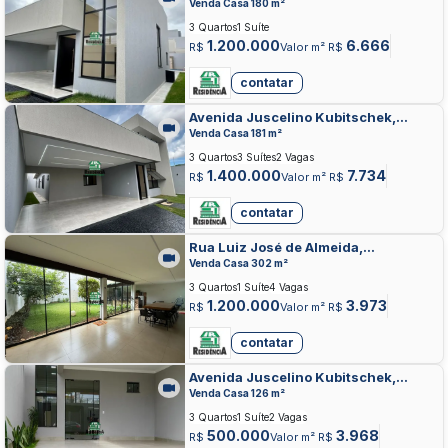
RESIDENCIAL JARDINS DO LAGO,
Venda Casa 180 m²
ANAPOLIS
3 Quartos
1 Suíte
1.200.000
6.666
R$
Valor m² R$
contatar
Avenida Juscelino Kubitschek,
RESIDENCIAL JARDINS DO LAGO,
Venda Casa 181 m²
ANAPOLIS
3 Quartos
3 Suítes
2 Vagas
1.400.000
7.734
R$
Valor m² R$
contatar
Rua Luiz José de Almeida,
RESIDENCIAL JARDINS DO LAGO,
Venda Casa 302 m²
ANAPOLIS
3 Quartos
1 Suíte
4 Vagas
1.200.000
3.973
R$
Valor m² R$
contatar
Avenida Juscelino Kubitschek,
RESIDENCIAL JARDINS DO LAGO,
Venda Casa 126 m²
ANAPOLIS
3 Quartos
1 Suíte
2 Vagas
500.000
3.968
R$
Valor m² R$