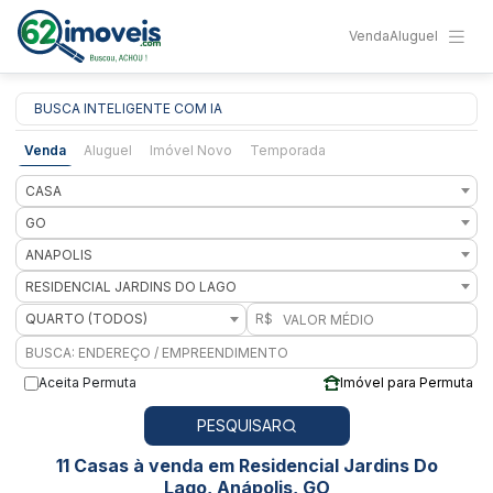
Venda
Aluguel
BUSCA INTELIGENTE COM IA
Venda
Aluguel
Imóvel Novo
Temporada
CASA
GO
ANAPOLIS
RESIDENCIAL JARDINS DO LAGO
QUARTO (TODOS)
R$
Aceita Permuta
Imóvel para Permuta
PESQUISAR
11 Casas à venda em Residencial Jardins Do
Lago, Anápolis, GO