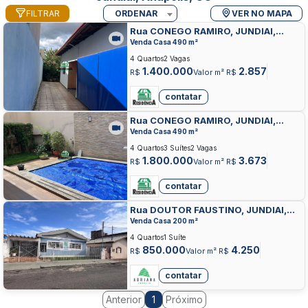
FILTRAR
ORDENAR
VER NO MAPA
Rua CONEGO RAMIRO, JUNDIAI,
ANAPOLIS
Venda Casa 490 m²
4 Quartos
2 Vagas
1.400.000
2.857
R$
Valor m² R$
contatar
Rua CONEGO RAMIRO, JUNDIAI,
ANAPOLIS
Venda Casa 490 m²
4 Quartos
3 Suítes
2 Vagas
1.800.000
3.673
R$
Valor m² R$
contatar
Rua DOUTOR FAUSTINO, JUNDIAI,
ANAPOLIS
Venda Casa 200 m²
4 Quartos
1 Suíte
850.000
4.250
R$
Valor m² R$
contatar
Anterior
Próximo
1