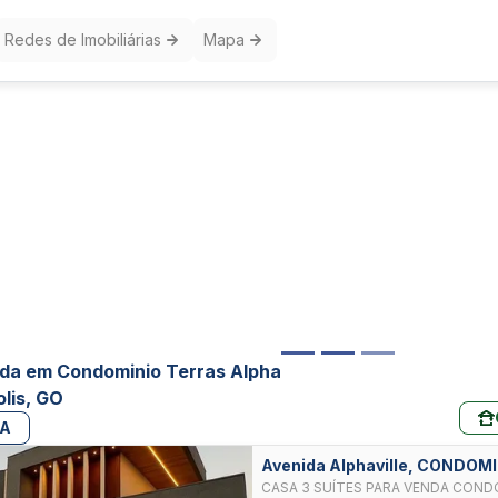
Redes de Imobiliárias
Mapa
da em Condominio Terras Alpha
lis, GO
PA
Avenida Alphaville, CONDO
ANAPOLIS
CASA 3 SUÍTES PARA VENDA COND