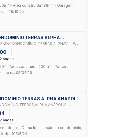
 360m² - Área construída 188m² - Garagem
e j... 18/10/25
CONDOMINIO TERRAS ALPHA
VENDA CONDOMÍNIO TERRAS ALPHAVILLE,
000
2 Vagas
360² - Área construída 200m² - Porteira
inho n... 05/02/26
ONDOMINIO TERRAS ALPHA ANAPOLIS,
NDOMÍNIO TERRAS ALPHA ANÁPOLIS,
84
2 Vagas
e madeira; - Ótima localização no condomínio;
led;... 10/05/23