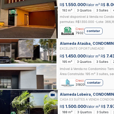
1.550.000
8.0
R$
Valor m² R$
192 m²
3 Quartos
3 Suítes
móvel disponível à Venda no Condom
permutas: R$1.550.000 -Lote: 366,16
Creci:
contatar
7932
Alameda Ataúba, CONDOMIN
ANAPOLIS
EXCELENTE OPORTUNIDADE!
1.450.000
7.4
R$
Valor m² R$
195 m²
3 Quartos
3 Suítes
Imóvel à Venda no Condomínio Terras
Área Construída: 195 m² 3 suítes, se
Creci:
contatar
31820
Alameda Lobeira, CONDOMI
ANAPOLIS
CASA 03 SUÍTES A VENDA CONDOMÍ
1.500.000
7.9
R$
Valor m² R$
188 m²
3 Quartos
3 Suítes