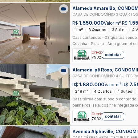
Alameda Amarelão, CONDOM
ANAPOLIS
CASA DE CONDOMÍNIO 3 QUARTOS
ANÁPOLIS, ANÁPOLIS
1.550.000
1.5
R$
Valor m² R$
1 m²
3 Quartos
3 Suítes
4 
Casa contendo: - 03 quartos sendo 
Cozinha - Piscina - Área gourmet co
Creci:
contatar
7932
Alameda Ipê Roxo, CONDOM
ANAPOLIS
CASA DE CONDOMÍNIO 4 SUITES P
ANÁPOLIS, ANÁPOLIS
1.880.000
7.5
R$
Valor m² R$
248 m²
4 Quartos
4 Suítes
Casa térrea com subsolo contendo 4
banheiros, sala, cozinha integrada 
Creci:
contatar
7932
Avenida Alphaville, CONDO
ANAPOLIS
CASA TÉRREA ARQUITETURA DIFERENCIADA 3 SUÍTES ÁREA DE LAZER