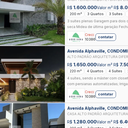
INTEGRADA PISCINA JARDIM PRED
1.600.000
8.
R$
Valor m² R$
200 m²
3 Quartos
3 Suítes
3 suítes plenas Garagem para dois 
seca Midea de última geração Fecha
Creci:
contatar
10386
Avenida Alphaville, CONDO
ANAPOLIS
ALTO PADRÃO ARQUITETURA DIFERENCIADA TODO CONFO
SUÍTES ÁREA DE LAZER INTEGRAD
1.650.000
7.5
R$
Valor m² R$
220 m²
4 Quartos
4 Suítes
4 suítes, sendo a máster com closet
com persianas automatizadas; Irriga
Creci:
contatar
10386
Avenida Alphaville, CONDO
ANAPOLIS
CASA ALTO PADRÃO ARQUITETURA DIFERENCIADA
TÉRREA 3 SUÍTES ÁREA DE LAZER 
1.280.000
6.4
R$
Valor m² R$