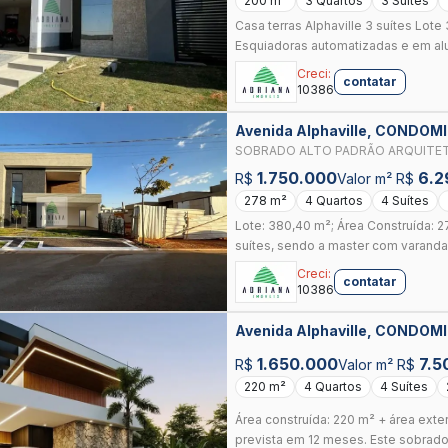
200 m²
3 Quartos
3 Suítes
Casa terras Alphaville 3 suítes Lo
Esquiadoras automatizadas e em alu
Creci:
contatar
10386
Avenida Alphaville, CONDO
ANAPOLIS
SOBRADO ALTO PADRÃO ARQUITETURA DIFERENCIADA 4 SUÍTES ÁREA DE LAZER
INTEGRADA ESPAÇO GOURMET 2 V
1.750.000
6.2
R$
Valor m² R$
278 m²
4 Quartos
4 Suítes
Lote: 380,40 m²; Área Construída: 2
suítes, sendo a master com varanda 
Creci:
contatar
10386
Avenida Alphaville, CONDO
ANAPOLIS
1.650.000
7.5
R$
Valor m² R$
220 m²
4 Quartos
4 Suítes
Área construída: 220 m² + área ext
prevista em 12 meses. Este sobrado s