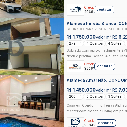
Creci:
contatar
4968
Alameda Peroba Branca, C
ANAPOLIS
SOBRADO PARA VENDA EM CONDOMÍ
CONDOMÍNIO TERRAS ALPHAVILLE
1.750.000
6.2
R$
Valor m² R$
279 m²
4 Quartos
4 Suítes
Sobrado com aproximadamente 279m
deck e piscina. Sendo: 4 suítes, incl
Creci:
contatar
39261
Alameda Amarelão, CONDOM
ANAPOLIS
1.450.000
7.0
R$
Valor m² R$
206 m²
3 Quartos
3 Suítes
Casa em Condomínio Terras Alphavil
master com closet; * Living em pé di
Creci:
contatar
33048