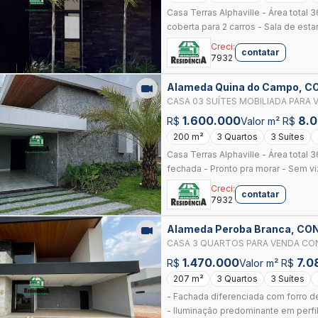
Casa Terras Alphaville - Área total
coberta para 2 carros - Sala de estar 
Creci:
contatar
7932
Alameda Quina do Campo, 
ANAPOLIS, ANAPOLIS
CASA 03 SUÍTES MOBILIADA PARA 
ANÁPOLIS
1.600.000
8.
R$
Valor m² R$
200 m²
3 Quartos
3 Suítes
Casa Terras Alphaville - Área total 
fechada - Pronto pra morar - Sem viz
Creci:
contatar
7932
Alameda Peroba Branca, C
ANAPOLIS
CASA 3 QUARTOS PARA VENDA CO
ANÁPOLIS
1.470.000
7.0
R$
Valor m² R$
207 m²
3 Quartos
3 Suítes
- Fachada diferenciada com forro d
- Iluminação predominante em perfil 