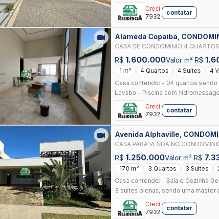
Creci:
contatar
7932
Alameda Copaíba, CONDOMI
ANAPOLIS
CASA DE CONDOMÍNIO 4 QUARTOS
ANÁPOLIS, ANÁPOLIS
1.600.000
1.6
R$
Valor m² R$
1 m²
4 Quartos
4 Suítes
4 
Casa contendo: - 04 quartos sendo 0
Lavabo - Piscina com hidromassage.
Creci:
contatar
7932
Avenida Alphaville, CONDO
ANAPOLIS
CASA PARA VENDA NO CONDOMÍNIO
1.250.000
7.3
R$
Valor m² R$
170 m²
3 Quartos
3 Suítes
Casa contendo: - Sala e Cozinha Go
3 suítes plenas, sendo uma master c
Creci:
contatar
7932