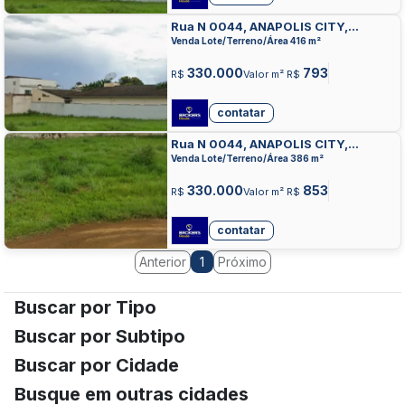
Rua N 0044, ANAPOLIS CITY,
ANAPOLIS
Venda Lote/Terreno/Área 416 m²
330.000
793
R$
Valor m² R$
contatar
Rua N 0044, ANAPOLIS CITY,
ANAPOLIS
Venda Lote/Terreno/Área 386 m²
330.000
853
R$
Valor m² R$
contatar
Anterior
Próximo
1
Buscar por Tipo
Buscar por Subtipo
Buscar por Cidade
Busque em outras cidades