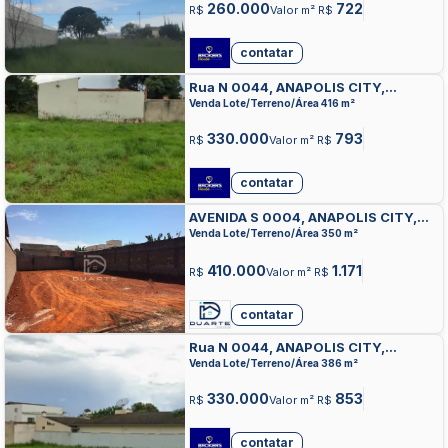
260.000
722
R$
Valor m² R$
contatar
Rua N 0044, ANAPOLIS CITY,
ANAPOLIS
Venda Lote/Terreno/Área 416 m²
330.000
793
R$
Valor m² R$
contatar
AVENIDA S 0004, ANAPOLIS CITY,
ANAPOLIS
Venda Lote/Terreno/Área 350 m²
410.000
1.171
R$
Valor m² R$
contatar
Rua N 0044, ANAPOLIS CITY,
ANAPOLIS
Venda Lote/Terreno/Área 386 m²
330.000
853
R$
Valor m² R$
contatar