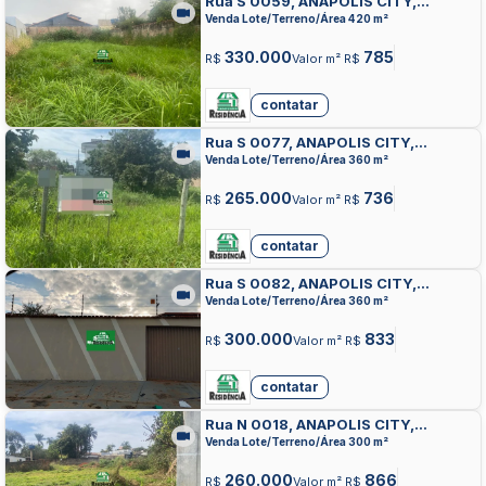
Rua S 0059, ANAPOLIS CITY,
ANAPOLIS
Venda Lote/Terreno/Área 420 m²
330.000
785
R$
Valor m² R$
contatar
Rua S 0077, ANAPOLIS CITY,
ANAPOLIS
Venda Lote/Terreno/Área 360 m²
265.000
736
R$
Valor m² R$
contatar
Rua S 0082, ANAPOLIS CITY,
ANAPOLIS
Venda Lote/Terreno/Área 360 m²
300.000
833
R$
Valor m² R$
contatar
Rua N 0018, ANAPOLIS CITY,
ANAPOLIS
Venda Lote/Terreno/Área 300 m²
260.000
866
R$
Valor m² R$