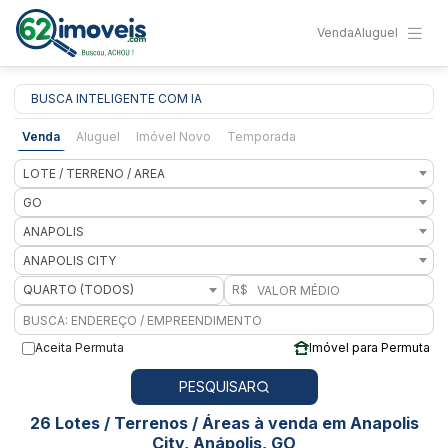
Venda
Aluguel
BUSCA INTELIGENTE COM IA
Venda
Aluguel
Imóvel Novo
Temporada
LOTE / TERRENO / AREA
GO
ANAPOLIS
ANAPOLIS CITY
QUARTO (TODOS)
R$
Aceita Permuta
Imóvel para Permuta
PESQUISAR
26 Lotes / Terrenos / Áreas à venda em Anapolis
City, Anápolis, GO