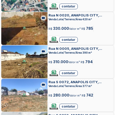
contatar
Rua N 0020, ANAPOLIS CITY,
ANAPOLIS
Venda Lote/Terreno/Área 420 m²
330.000
785
R$
Valor m² R$
contatar
Rua N 0005, ANAPOLIS CITY,
ANAPOLIS
Venda Lote/Terreno/Área 390 m²
310.000
794
R$
Valor m² R$
contatar
Rua S 0072, ANAPOLIS CITY,
ANAPOLIS
Venda Lote/Terreno/Área 377 m²
280.000
742
R$
Valor m² R$
contatar