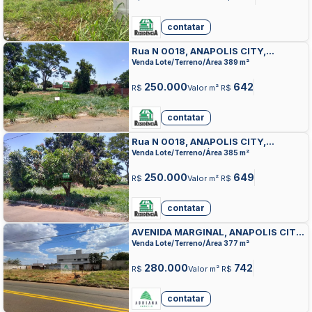
contatar
Rua N 0018, ANAPOLIS CITY,
ANAPOLIS
Venda Lote/Terreno/Área 389 m²
250.000
642
R$
Valor m² R$
contatar
Rua N 0018, ANAPOLIS CITY,
ANAPOLIS
Venda Lote/Terreno/Área 385 m²
250.000
649
R$
Valor m² R$
contatar
AVENIDA MARGINAL, ANAPOLIS CITY,
ANAPOLIS
Venda Lote/Terreno/Área 377 m²
280.000
742
R$
Valor m² R$
contatar