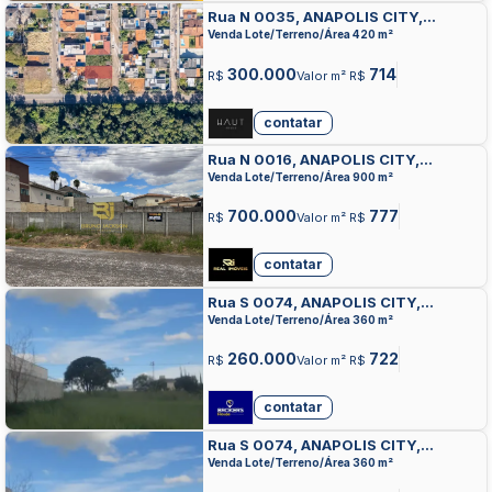
Rua N 0035, ANAPOLIS CITY,
ANAPOLIS
Venda Lote/Terreno/Área 420 m²
300.000
714
R$
Valor m² R$
contatar
Rua N 0016, ANAPOLIS CITY,
ANAPOLIS
Venda Lote/Terreno/Área 900 m²
700.000
777
R$
Valor m² R$
contatar
Rua S 0074, ANAPOLIS CITY,
ANAPOLIS
Venda Lote/Terreno/Área 360 m²
260.000
722
R$
Valor m² R$
contatar
Rua S 0074, ANAPOLIS CITY,
ANAPOLIS
Venda Lote/Terreno/Área 360 m²