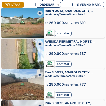
FILTRAR
ORDENAR
VER NO MAPA
Rua N 0013, ANAPOLIS CITY,
ANAPOLIS
Venda Lote/Terreno/Área 420 m²
260.000
619
R$
Valor m² R$
contatar
AVENIDA PERIMETRAL NORTE,
ANAPOLIS CITY, ANAPOLIS
Venda Lote/Terreno/Área 393 m²
290.000
737
R$
Valor m² R$
contatar
Rua S 0077, ANAPOLIS CITY,
ANAPOLIS
Venda Lote/Terreno/Área 360 m²
280.000
777
R$
Valor m² R$
contatar
Rua S 0073, ANAPOLIS CITY,