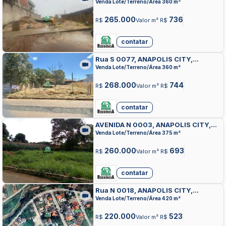
ANAPOLIS
Venda Lote/Terreno/Área 360 m²
265.000
736
R$
Valor m² R$
contatar
Rua S 0077, ANAPOLIS CITY,
ANAPOLIS
Venda Lote/Terreno/Área 360 m²
268.000
744
R$
Valor m² R$
contatar
AVENIDA N 0003, ANAPOLIS CITY,
ANAPOLIS
Venda Lote/Terreno/Área 375 m²
260.000
693
R$
Valor m² R$
contatar
Rua N 0018, ANAPOLIS CITY,
ANAPOLIS
Venda Lote/Terreno/Área 420 m²
220.000
523
R$
Valor m² R$