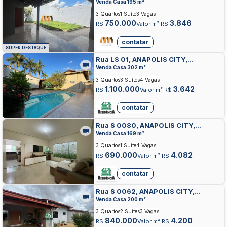
ANAPOLIS
Venda Casa 195 m²
3 Quartos
1 Suíte
3 Vagas
750.000
3.846
R$
Valor m² R$
contatar
SUPER DESTAQUE
Rua LS 01, ANAPOLIS CITY,
ANAPOLIS
Venda Casa 302 m²
3 Quartos
3 Suítes
4 Vagas
1.100.000
3.642
R$
Valor m² R$
contatar
Rua S 0080, ANAPOLIS CITY,
ANAPOLIS
Venda Casa 169 m²
3 Quartos
1 Suíte
4 Vagas
690.000
4.082
R$
Valor m² R$
contatar
Rua S 0062, ANAPOLIS CITY,
ANAPOLIS
Venda Casa 200 m²
3 Quartos
2 Suítes
3 Vagas
840.000
4.200
R$
Valor m² R$