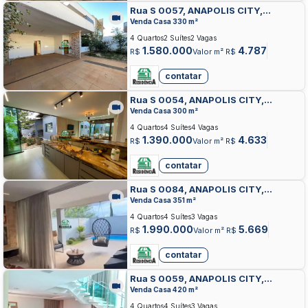
Rua S 0057, ANAPOLIS CITY,
ANAPOLIS
Venda Casa 330 m²
4 Quartos
2 Suítes
2 Vagas
1.580.000
4.787
R$
Valor m² R$
contatar
Rua S 0054, ANAPOLIS CITY,
ANAPOLIS
Venda Casa 300 m²
4 Quartos
4 Suítes
4 Vagas
1.390.000
4.633
R$
Valor m² R$
contatar
Rua S 0084, ANAPOLIS CITY,
ANAPOLIS
Venda Casa 351 m²
4 Quartos
4 Suítes
3 Vagas
1.990.000
5.669
R$
Valor m² R$
contatar
Rua S 0059, ANAPOLIS CITY,
ANAPOLIS
Venda Casa 420 m²
4 Quartos
4 Suítes
3 Vagas