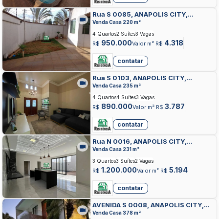
Rua S 0085, ANAPOLIS CITY,
ANAPOLIS
Venda Casa 220 m²
4 Quartos
2 Suítes
3 Vagas
950.000
4.318
R$
Valor m² R$
contatar
Rua S 0103, ANAPOLIS CITY,
ANAPOLIS
Venda Casa 235 m²
4 Quartos
4 Suítes
3 Vagas
890.000
3.787
R$
Valor m² R$
contatar
Rua N 0016, ANAPOLIS CITY,
ANAPOLIS
Venda Casa 231 m²
3 Quartos
3 Suítes
2 Vagas
1.200.000
5.194
R$
Valor m² R$
contatar
AVENIDA S 0008, ANAPOLIS CITY,
ANAPOLIS
Venda Casa 378 m²