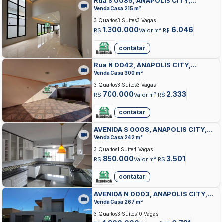
Rua S 0085, ANAPOLIS CITY,
ANAPOLIS
Venda Casa 215 m²
3 Quartos
3 Suítes
3 Vagas
1.300.000
6.046
R$
Valor m² R$
contatar
Rua N 0042, ANAPOLIS CITY,
ANAPOLIS
Venda Casa 300 m²
3 Quartos
3 Suítes
3 Vagas
700.000
2.333
R$
Valor m² R$
contatar
AVENIDA S 0008, ANAPOLIS CITY,
ANAPOLIS
Venda Casa 242 m²
3 Quartos
1 Suíte
4 Vagas
850.000
3.501
R$
Valor m² R$
contatar
AVENIDA N 0003, ANAPOLIS CITY,
ANAPOLIS
Venda Casa 267 m²
3 Quartos
3 Suítes
10 Vagas