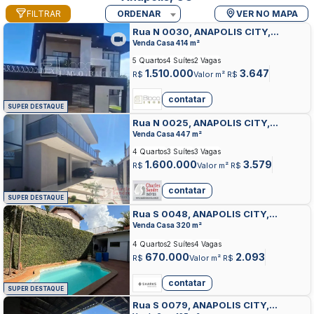
FILTRAR
ORDENAR
VER NO MAPA
Rua N 0030, ANAPOLIS CITY,
ANAPOLIS
Venda Casa 414 m²
5 Quartos
4 Suítes
2 Vagas
1.510.000
3.647
R$
Valor m² R$
contatar
SUPER DESTAQUE
Rua N 0025, ANAPOLIS CITY,
ANAPOLIS
Venda Casa 447 m²
4 Quartos
3 Suítes
3 Vagas
1.600.000
3.579
R$
Valor m² R$
contatar
SUPER DESTAQUE
Rua S 0048, ANAPOLIS CITY,
ANAPOLIS
Venda Casa 320 m²
4 Quartos
2 Suítes
4 Vagas
670.000
2.093
R$
Valor m² R$
contatar
SUPER DESTAQUE
Rua S 0079, ANAPOLIS CITY,