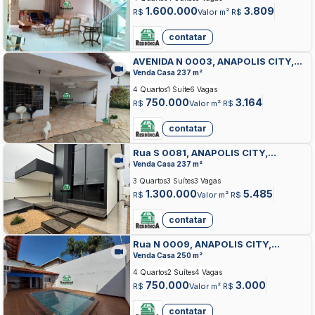
1.600.000
3.809
R$
Valor m² R$
contatar
AVENIDA N 0003, ANAPOLIS CITY,
ANAPOLIS
Venda Casa 237 m²
4 Quartos
1 Suíte
6 Vagas
750.000
3.164
R$
Valor m² R$
contatar
Rua S 0081, ANAPOLIS CITY,
ANAPOLIS
Venda Casa 237 m²
3 Quartos
3 Suítes
3 Vagas
1.300.000
5.485
R$
Valor m² R$
contatar
Rua N 0009, ANAPOLIS CITY,
ANAPOLIS
Venda Casa 250 m²
4 Quartos
2 Suítes
4 Vagas
750.000
3.000
R$
Valor m² R$
contatar