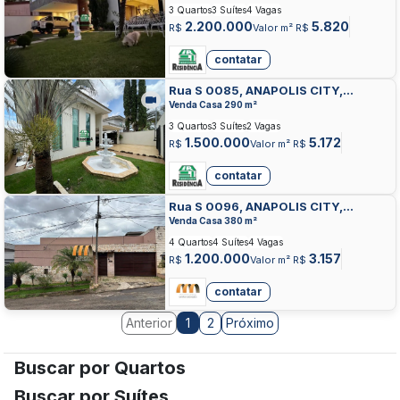
3 Quartos
3 Suítes
4 Vagas
2.200.000
5.820
R$
Valor m² R$
contatar
Rua S 0085, ANAPOLIS CITY,
ANAPOLIS
Venda Casa 290 m²
3 Quartos
3 Suítes
2 Vagas
1.500.000
5.172
R$
Valor m² R$
contatar
Rua S 0096, ANAPOLIS CITY,
ANAPOLIS
Venda Casa 380 m²
4 Quartos
4 Suítes
4 Vagas
1.200.000
3.157
R$
Valor m² R$
contatar
Anterior
2
Próximo
1
Buscar por Quartos
Buscar por Suítes