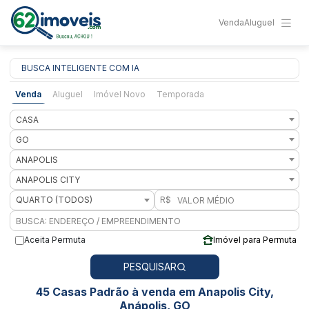
Venda
Aluguel
BUSCA INTELIGENTE COM IA
Venda
Aluguel
Imóvel Novo
Temporada
CASA
GO
ANAPOLIS
ANAPOLIS CITY
QUARTO (TODOS)
R$
Aceita Permuta
Imóvel para Permuta
PESQUISAR
45 Casas Padrão à venda em Anapolis City,
Anápolis, GO