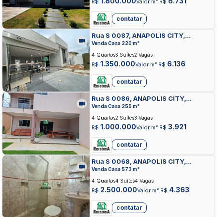
1.800.000
6.731
R$
Valor m² R$
contatar
Rua S 0087, ANAPOLIS CITY,
ANAPOLIS
Venda Casa 220 m²
4 Quartos
3 Suítes
2 Vagas
1.350.000
6.136
R$
Valor m² R$
contatar
Rua S 0086, ANAPOLIS CITY,
ANAPOLIS
Venda Casa 255 m²
4 Quartos
2 Suítes
3 Vagas
1.000.000
3.921
R$
Valor m² R$
contatar
Rua S 0068, ANAPOLIS CITY,
ANAPOLIS
Venda Casa 573 m²
4 Quartos
4 Suítes
4 Vagas
2.500.000
4.363
R$
Valor m² R$
contatar