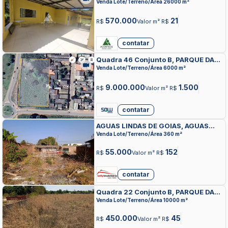
LINDAS DE GOIAS, AGUAS LINDAS DE
Venda Lote/Terreno/Área 26000 m²
GOIAS
570.000
21
R$
Valor m² R$
contatar
Quadra 46 Conjunto B, PARQUE DA
BARRAGEM SETOR 08, AGUAS
Venda Lote/Terreno/Área 6000 m²
LINDAS DE GOIAS
9.000.000
1.500
R$
Valor m² R$
contatar
AGUAS LINDAS DE GOIAS, AGUAS
LINDAS DE GOIAS, AGUAS LINDAS DE
Venda Lote/Terreno/Área 360 m²
GOIAS
55.000
152
R$
Valor m² R$
contatar
Quadra 22 Conjunto B, PARQUE DA
BARRAGEM SETOR 08, AGUAS
Venda Lote/Terreno/Área 10000 m²
LINDAS DE GOIAS
450.000
45
R$
Valor m² R$