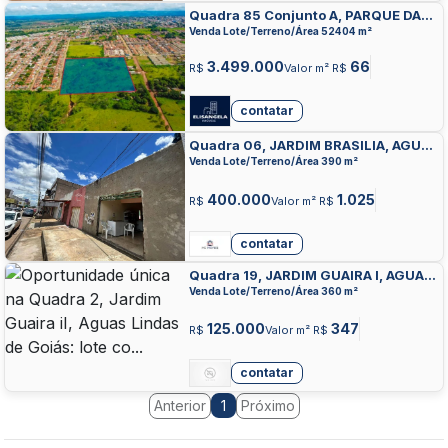
Quadra 85 Conjunto A, PARQUE DA
BARRAGEM SETOR 11, AGUAS LINDAS
Venda Lote/Terreno/Área 52404 m²
DE GOIAS
3.499.000
66
R$
Valor m² R$
contatar
Quadra 06, JARDIM BRASILIA, AGUAS
LINDAS DE GOIAS
Venda Lote/Terreno/Área 390 m²
400.000
1.025
R$
Valor m² R$
contatar
Quadra 19, JARDIM GUAIRA I, AGUAS
LINDAS DE GOIAS
Venda Lote/Terreno/Área 360 m²
125.000
347
R$
Valor m² R$
contatar
Anterior
Próximo
1