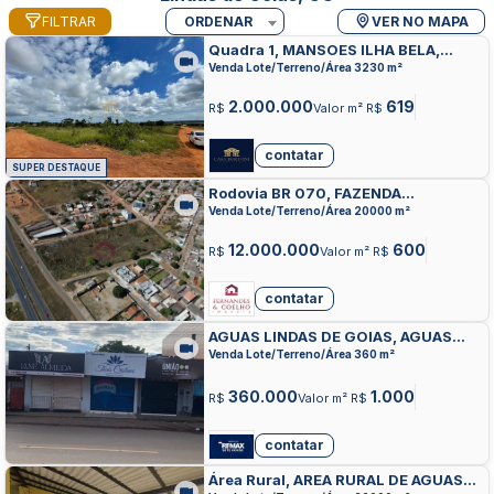
FILTRAR
ORDENAR
VER NO MAPA
Quadra 1, MANSOES ILHA BELA,
AGUAS LINDAS DE GOIAS
Venda Lote/Terreno/Área 3230 m²
2.000.000
619
R$
Valor m² R$
contatar
SUPER DESTAQUE
Rodovia BR 070, FAZENDA
CACHOEIRA, AGUAS LINDAS DE
Venda Lote/Terreno/Área 20000 m²
GOIAS
12.000.000
600
R$
Valor m² R$
contatar
AGUAS LINDAS DE GOIAS, AGUAS
LINDAS DE GOIAS, AGUAS LINDAS DE
Venda Lote/Terreno/Área 360 m²
GOIAS
360.000
1.000
R$
Valor m² R$
contatar
Área Rural, AREA RURAL DE AGUAS