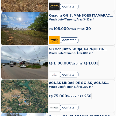
contatar
Quadra QG 3, MANSOES ITAMARACA,
AGUAS LINDAS DE GOIAS
Venda Lote/Terreno/Área 3410 m²
105.000
30
R$
Valor m² R$
contatar
50 Conjunto 50CjA, PARQUE DA
BARRAGEM SETOR 01, AGUAS LINDAS
Venda Lote/Terreno/Área 600 m²
DE GOIAS
1.100.000
1.833
R$
Valor m² R$
contatar
AGUAS LINDAS DE GOIAS, AGUAS
LINDAS DE GOIAS, AGUAS LINDAS DE
Venda Lote/Terreno/Área 300 m²
GOIAS
75.000
250
R$
Valor m² R$
contatar