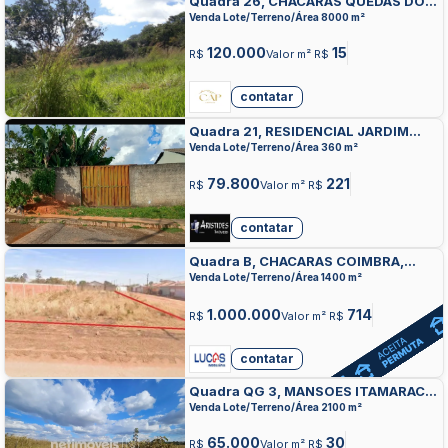
Quadra 26, CHACARAS QUEDAS DO
DESCOBERTO, AGUAS LINDAS DE
Venda Lote/Terreno/Área 8000 m²
GOIAS
120.000
15
R$
Valor m² R$
contatar
Quadra 21, RESIDENCIAL JARDIM
PARAISO, AGUAS LINDAS DE GOIAS
Venda Lote/Terreno/Área 360 m²
79.800
221
R$
Valor m² R$
contatar
Quadra B, CHACARAS COIMBRA,
AGUAS LINDAS DE GOIAS
Venda Lote/Terreno/Área 1400 m²
1.000.000
714
R$
Valor m² R$
contatar
Quadra QG 3, MANSOES ITAMARACA,
AGUAS LINDAS DE GOIAS
Venda Lote/Terreno/Área 2100 m²
65.000
30
R$
Valor m² R$