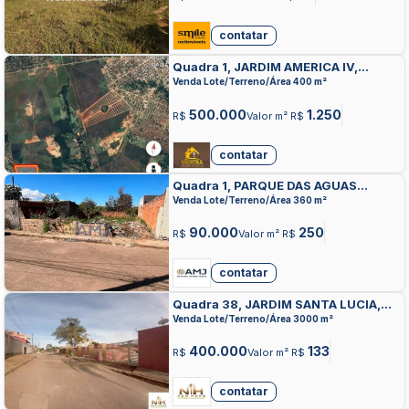
contatar
Quadra 1, JARDIM AMERICA IV,
AGUAS LINDAS DE GOIAS
Venda Lote/Terreno/Área 400 m²
500.000
1.250
R$
Valor m² R$
contatar
Quadra 1, PARQUE DAS AGUAS
BONITAS I, AGUAS LINDAS DE GOIAS
Venda Lote/Terreno/Área 360 m²
90.000
250
R$
Valor m² R$
contatar
Quadra 38, JARDIM SANTA LUCIA,
AGUAS LINDAS DE GOIAS
Venda Lote/Terreno/Área 3000 m²
400.000
133
R$
Valor m² R$
contatar