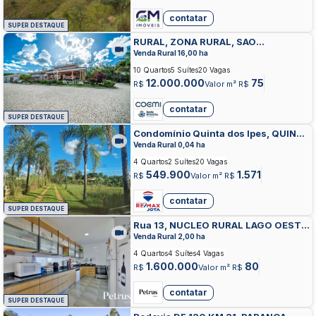
contatar
SUPER DESTAQUE
RURAL, ZONA RURAL, SAO
SEBASTIAO
Venda Rural 16,00 ha
10 Quartos
5 Suítes
20 Vagas
12.000.000
75
R$
Valor m² R$
contatar
SUPER DESTAQUE
Condomínio Quinta dos Ipes, QUINTA
DOS IPES, SAO SEBASTIAO
Venda Rural 0,04 ha
4 Quartos
2 Suítes
20 Vagas
549.900
1.571
R$
Valor m² R$
contatar
SUPER DESTAQUE
Rua 13, NUCLEO RURAL LAGO OESTE,
SOBRADINHO
Venda Rural 2,00 ha
4 Quartos
4 Suítes
4 Vagas
1.600.000
80
R$
Valor m² R$
contatar
SUPER DESTAQUE