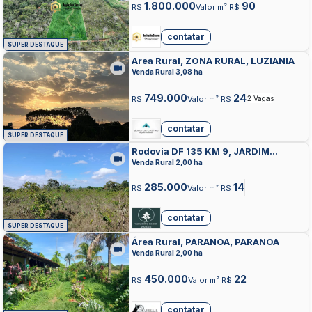
1.800.000
90
R$
Valor m² R$
contatar
SUPER DESTAQUE
Area Rural, ZONA RURAL, LUZIANIA
Venda Rural 3,08 ha
749.000
24
R$
Valor m² R$
2 Vagas
contatar
SUPER DESTAQUE
Rodovia DF 135 KM 9, JARDIM
BOTANICO, BRASILIA
Venda Rural 2,00 ha
285.000
14
R$
Valor m² R$
contatar
SUPER DESTAQUE
Área Rural, PARANOA, PARANOA
Venda Rural 2,00 ha
450.000
22
R$
Valor m² R$
contatar