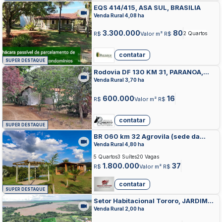
EQS 414/415, ASA SUL, BRASILIA
Venda Rural 4,08 ha
3.300.000
80
R$
Valor m² R$
2 Quartos
contatar
SUPER DESTAQUE
Rodovia DF 130 KM 31, PARANOA,
PARANOA
Venda Rural 3,70 ha
600.000
16
R$
Valor m² R$
contatar
SUPER DESTAQUE
BR 060 km 32 Agrovila (sede da
ACEL), ENGENHO DAS LAGES, GAMA
Venda Rural 4,80 ha
5 Quartos
3 Suítes
20 Vagas
1.800.000
37
R$
Valor m² R$
contatar
SUPER DESTAQUE
Setor Habitacional Tororo, JARDIM
BOTANICO, BRASILIA
Venda Rural 2,00 ha