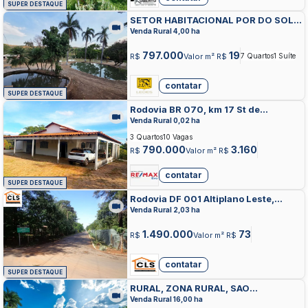
SUPER DESTAQUE
SETOR HABITACIONAL POR DO SOL,
CEILANDIA NORTE, CEILANDIA
Venda Rural 4,00 ha
797.000
19
R$
Valor m² R$
7 Quartos
1 Suíte
contatar
SUPER DESTAQUE
Rodovia BR 070, km 17 St de
Chácaras A.Gusmão, ZONA RURAL,
Venda Rural 0,02 ha
CEILANDIA
3 Quartos
10 Vagas
790.000
3.160
R$
Valor m² R$
contatar
SUPER DESTAQUE
Rodovia DF 001 Altiplano Leste,
ALTIPLANO LESTE, BRASILIA
Venda Rural 2,03 ha
1.490.000
73
R$
Valor m² R$
contatar
SUPER DESTAQUE
RURAL, ZONA RURAL, SAO
SEBASTIAO
Venda Rural 16,00 ha