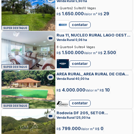
SOBRADINHO
Venda Rural 5,60 ha
4 Quartos
2 Suítes
10 Vagas
1.650.000
29
R$
Valor m² R$
contatar
SUPER DESTAQUE
Rua 11, NUCLEO RURAL LAGO OESTE,
SOBRADINHO
Venda Rural 0,06 ha
8 Quartos
4 Suítes
4 Vagas
1.500.000
2.500
R$
Valor m² R$
contatar
SUPER DESTAQUE
AREA RURAL, AREA RURAL DE CIDADE
OCIDENTAL, CIDADE OCIDENTAL
Venda Rural 40,00 ha
4.000.000
10
R$
Valor m² R$
contatar
SUPER DESTAQUE
Rodovia DF 205, SETOR
HABITACIONAL FERCAL,
Venda Rural 125,00 ha
SOBRADINHO
799.000
0
R$
Valor m² R$