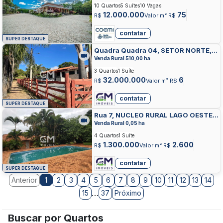
10 Quartos
5 Suítes
10 Vagas
12.000.000
75
R$
Valor m² R$
contatar
SUPER DESTAQUE
Quadra Quadra 04, SETOR NORTE,
PLANALTINA DE GOIAS
Venda Rural 510,00 ha
3 Quartos
1 Suíte
32.000.000
6
R$
Valor m² R$
contatar
SUPER DESTAQUE
Rua 7, NUCLEO RURAL LAGO OESTE,
SOBRADINHO
Venda Rural 0,05 ha
4 Quartos
1 Suíte
1.300.000
2.600
R$
Valor m² R$
contatar
SUPER DESTAQUE
Anterior
2
3
4
5
6
7
8
9
10
11
12
13
14
1
…
15
37
Próximo
Buscar por Quartos