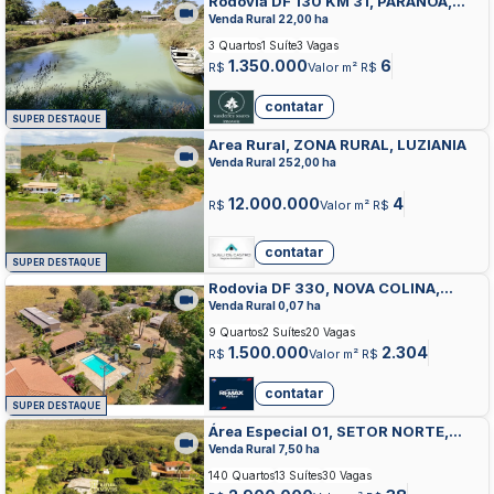
Rodovia DF 130 KM 31, PARANOA,
PARANOA
Venda Rural 22,00 ha
3 Quartos
1 Suíte
3 Vagas
1.350.000
6
R$
Valor m² R$
contatar
SUPER DESTAQUE
Area Rural, ZONA RURAL, LUZIANIA
Venda Rural 252,00 ha
12.000.000
4
R$
Valor m² R$
contatar
SUPER DESTAQUE
Rodovia DF 330, NOVA COLINA,
SOBRADINHO
Venda Rural 0,07 ha
9 Quartos
2 Suítes
20 Vagas
1.500.000
2.304
R$
Valor m² R$
contatar
SUPER DESTAQUE
Área Especial 01, SETOR NORTE,
BRAZLANDIA
Venda Rural 7,50 ha
140 Quartos
13 Suítes
30 Vagas