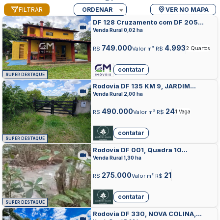
FILTRAR
ORDENAR
VER NO MAPA
DF 128 Cruzamento com DF 205
Posto da CPRV, ZONA RURAL,
Venda Rural 0,02 ha
PLANALTINA
749.000
4.993
R$
Valor m² R$
2 Quartos
contatar
SUPER DESTAQUE
Rodovia DF 135 KM 9, JARDIM
BOTANICO, BRASILIA
Venda Rural 2,00 ha
490.000
24
R$
Valor m² R$
1 Vaga
contatar
SUPER DESTAQUE
Rodovia DF 001, Quadra 10
(Boqueirão), ZONA RURAL, BRASILIA
Venda Rural 1,30 ha
275.000
21
R$
Valor m² R$
contatar
SUPER DESTAQUE
Rodovia DF 330, NOVA COLINA,