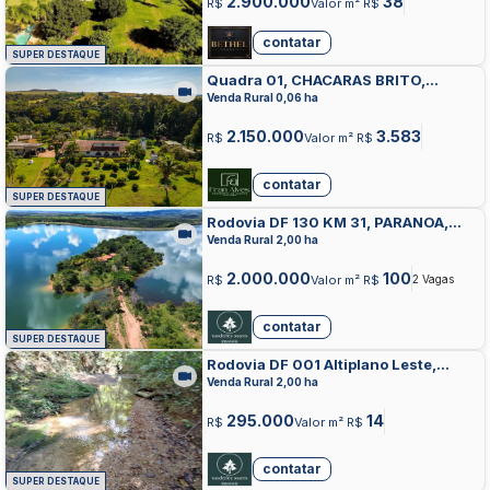
2.900.000
38
R$
Valor m² R$
contatar
SUPER DESTAQUE
Quadra 01, CHACARAS BRITO,
LUZIANIA
Venda Rural 0,06 ha
2.150.000
3.583
R$
Valor m² R$
contatar
SUPER DESTAQUE
Rodovia DF 130 KM 31, PARANOA,
PARANOA
Venda Rural 2,00 ha
2.000.000
100
R$
Valor m² R$
2 Vagas
contatar
SUPER DESTAQUE
Rodovia DF 001 Altiplano Leste,
ALTIPLANO LESTE, BRASILIA
Venda Rural 2,00 ha
295.000
14
R$
Valor m² R$
contatar
SUPER DESTAQUE