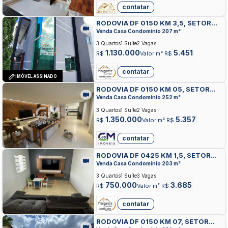
contatar
RODOVIA DF 0150 KM 3,5, SETOR
HABITACIONAL CONTAGEM,
Venda Casa Condominio 207 m²
SOBRADINHO
3 Quartos
1 Suíte
2 Vagas
1.130.000
5.451
R$
Valor m² R$
contatar
IMÓVEL ASSINADO
RODOVIA DF 0150 KM 05, SETOR
HABITACIONAL CONTAGEM,
Venda Casa Condominio 252 m²
SOBRADINHO
3 Quartos
1 Suíte
2 Vagas
1.350.000
5.357
R$
Valor m² R$
contatar
RODOVIA DF 0425 KM 1,5, SETOR
HABITACIONAL CONTAGEM,
Venda Casa Condominio 203 m²
SOBRADINHO
3 Quartos
1 Suíte
3 Vagas
750.000
3.685
R$
Valor m² R$
contatar
RODOVIA DF 0150 KM 07, SETOR