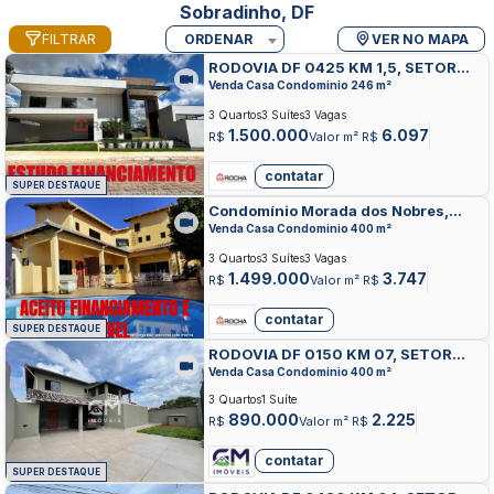
Sobradinho, DF
FILTRAR
ORDENAR
VER NO MAPA
RODOVIA DF 0425 KM 1,5, SETOR
HABITACIONAL CONTAGEM,
Venda Casa Condominio 246 m²
SOBRADINHO
3 Quartos
3 Suítes
3 Vagas
1.500.000
6.097
R$
Valor m² R$
contatar
SUPER DESTAQUE
Condomínio Morada dos Nobres,
SETOR HABITACIONAL CONTAGEM,
Venda Casa Condominio 400 m²
SOBRADINHO
3 Quartos
3 Suítes
3 Vagas
1.499.000
3.747
R$
Valor m² R$
contatar
SUPER DESTAQUE
RODOVIA DF 0150 KM 07, SETOR
HABITACIONAL CONTAGEM,
Venda Casa Condominio 400 m²
SOBRADINHO
3 Quartos
1 Suíte
890.000
2.225
R$
Valor m² R$
contatar
SUPER DESTAQUE