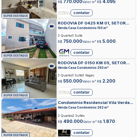
770.000
4.095
R$
Valor m² R$
contatar
SUPER DESTAQUE
RODOVIA DF 0425 KM 01, SETOR
HABITACIONAL CONTAGEM,
Venda Casa Condominio 150 m²
SOBRADINHO
3 Quartos
1 Suíte
750.000
5.000
R$
Valor m² R$
contatar
SUPER DESTAQUE
RODOVIA DF 0150 KM 05, SETOR
HABITACIONAL CONTAGEM,
Venda Casa Condominio 250 m²
SOBRADINHO
3 Quartos
1 Suíte
3 Vagas
550.000
2.200
R$
Valor m² R$
contatar
SUPER DESTAQUE
Condomínio Residencial Vila Verde,
SETOR HABITACIONAL CONTAGEM,
Venda Casa Condominio 262 m²
SOBRADINHO
3 Quartos
2 Suítes
490.000
1.870
R$
Valor m² R$
contatar
SUPER DESTAQUE