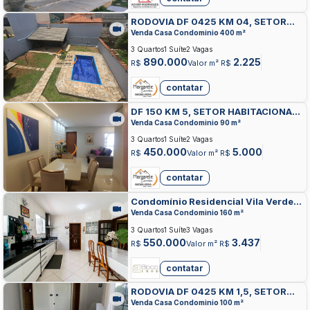
RODOVIA DF 0425 KM 04, SETOR
HABITACIONAL CONTAGEM,
Venda Casa Condominio 400 m²
SOBRADINHO
3 Quartos
1 Suíte
2 Vagas
890.000
2.225
R$
Valor m² R$
contatar
DF 150 KM 5, SETOR HABITACIONAL
CONTAGEM, SOBRADINHO
Venda Casa Condominio 90 m²
3 Quartos
1 Suíte
2 Vagas
450.000
5.000
R$
Valor m² R$
contatar
Condomínio Residencial Vila Verde,
SETOR HABITACIONAL CONTAGEM,
Venda Casa Condominio 160 m²
SOBRADINHO
3 Quartos
1 Suíte
3 Vagas
550.000
3.437
R$
Valor m² R$
contatar
RODOVIA DF 0425 KM 1,5, SETOR
HABITACIONAL CONTAGEM,
Venda Casa Condominio 100 m²