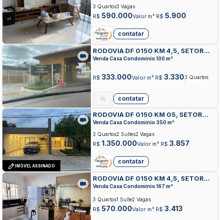
SOBRADINHO
3 Quartos
3 Vagas
590.000
5.900
R$
Valor m² R$
contatar
RODOVIA DF 0150 KM 4,5, SETOR
HABITACIONAL CONTAGEM,
Venda Casa Condominio 100 m²
SOBRADINHO
333.000
3.330
R$
Valor m² R$
3 Quartos
contatar
RODOVIA DF 0150 KM 05, SETOR
HABITACIONAL CONTAGEM,
Venda Casa Condominio 350 m²
SOBRADINHO
3 Quartos
2 Suítes
2 Vagas
1.350.000
3.857
R$
Valor m² R$
contatar
IMÓVEL ASSINADO
RODOVIA DF 0150 KM 4,5, SETOR
HABITACIONAL CONTAGEM,
Venda Casa Condominio 167 m²
SOBRADINHO
3 Quartos
1 Suíte
2 Vagas
570.000
3.413
R$
Valor m² R$