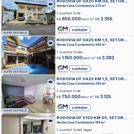
RODOVIA DF 0420 KM 04, SETOR
HABITACIONAL CONTAGEM,
Venda Casa Condominio 276 m²
SOBRADINHO
3 Quartos
1 Suíte
650.000
2.355
R$
Valor m² R$
contatar
SUPER DESTAQUE
RODOVIA DF 0425 KM 1,5, SETOR
HABITACIONAL CONTAGEM,
Venda Casa Condominio 340 m²
SOBRADINHO
3 Quartos
2 Suítes
1.150.000
3.382
R$
Valor m² R$
contatar
SUPER DESTAQUE
RODOVIA DF 0425 KM 1,5, SETOR
HABITACIONAL CONTAGEM,
Venda Casa Condominio 240 m²
SOBRADINHO
3 Quartos
1 Suíte
750.000
3.125
R$
Valor m² R$
contatar
SUPER DESTAQUE
RODOVIA DF 0150 KM 05, SETOR
HABITACIONAL CONTAGEM,
Venda Casa Condominio 188 m²
SOBRADINHO
3 Quartos
1 Suíte
3 Vagas