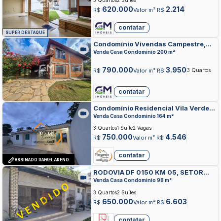
3 Quartos
2 Suítes
620.000
2.214
R$
Valor m² R$
contatar
SUPER DESTAQUE
Condomínio Vivendas Campestre,
SETOR HABITACIONAL CONTAGEM,
Venda Casa Condominio 200 m²
SOBRADINHO
790.000
3.950
R$
Valor m² R$
3 Quartos
contatar
Condomínio Residencial Vila Verde,
SETOR HABITACIONAL CONTAGEM,
Venda Casa Condominio 164 m²
SOBRADINHO
3 Quartos
1 Suíte
2 Vagas
750.000
4.546
R$
Valor m² R$
contatar
ASSINADO RAFAEL ARENO
RODOVIA DF 0150 KM 05, SETOR
HABITACIONAL CONTAGEM,
Venda Casa Condominio 98 m²
SOBRADINHO
3 Quartos
2 Suítes
650.000
6.603
R$
Valor m² R$
contatar