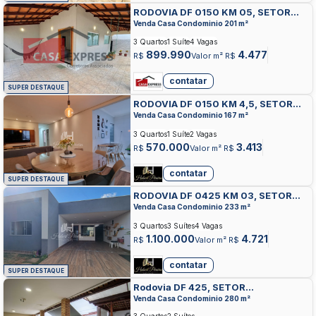
RODOVIA DF 0150 KM 05, SETOR
HABITACIONAL CONTAGEM,
Venda Casa Condominio 201 m²
SOBRADINHO
3 Quartos
1 Suíte
4 Vagas
899.990
4.477
R$
Valor m² R$
contatar
SUPER DESTAQUE
RODOVIA DF 0150 KM 4,5, SETOR
HABITACIONAL CONTAGEM,
Venda Casa Condominio 167 m²
SOBRADINHO
3 Quartos
1 Suíte
2 Vagas
570.000
3.413
R$
Valor m² R$
contatar
SUPER DESTAQUE
RODOVIA DF 0425 KM 03, SETOR
HABITACIONAL CONTAGEM,
Venda Casa Condominio 233 m²
SOBRADINHO
3 Quartos
3 Suítes
4 Vagas
1.100.000
4.721
R$
Valor m² R$
contatar
SUPER DESTAQUE
Rodovia DF 425, SETOR
HABITACIONAL CONTAGEM,
Venda Casa Condominio 280 m²
SOBRADINHO