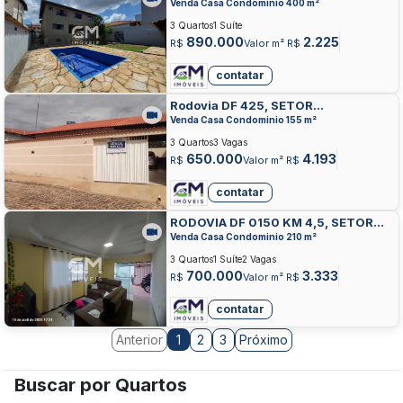
HABITACIONAL CONTAGEM,
Venda Casa Condominio 400 m²
SOBRADINHO
3 Quartos
1 Suíte
890.000
2.225
R$
Valor m² R$
contatar
Rodovia DF 425, SETOR
HABITACIONAL CONTAGEM,
Venda Casa Condominio 155 m²
SOBRADINHO
3 Quartos
3 Vagas
650.000
4.193
R$
Valor m² R$
contatar
RODOVIA DF 0150 KM 4,5, SETOR
HABITACIONAL CONTAGEM,
Venda Casa Condominio 210 m²
SOBRADINHO
3 Quartos
1 Suíte
2 Vagas
700.000
3.333
R$
Valor m² R$
contatar
Anterior
2
3
Próximo
1
Buscar por Quartos