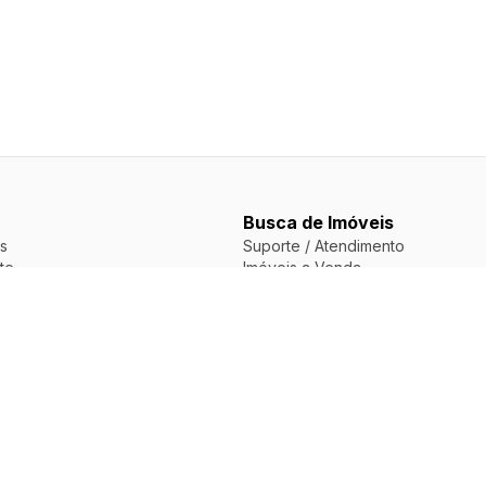
Busca de Imóveis
s
Suporte / Atendimento
te
Imóveis a Venda
Imóveis para Alugar
Apartamentos a Venda
Apartamentos para Alugar
Casas a Venda
 do Portal
Casas para Alugar
vacidade
okies
liárias
ered by TimiPro © Todos os direitos reservados - 62 IMOVEIS.COM