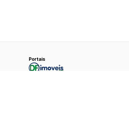
Portais
Aplicativos
 S/A