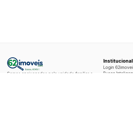
Institucional
Login 62imovei
Busca Inteligen
Somos apaixonados pela unidade familiar e
Como Anunciar
acreditamos que o bem mais abençoado que
Fale Conosco
uma família deve possuir é o seu lar
Parceiros
Siga-nos
Mapa do site
Termos de Uso
Política de Pri
Política de Co
Premiações
Redes de Imobi
Pow