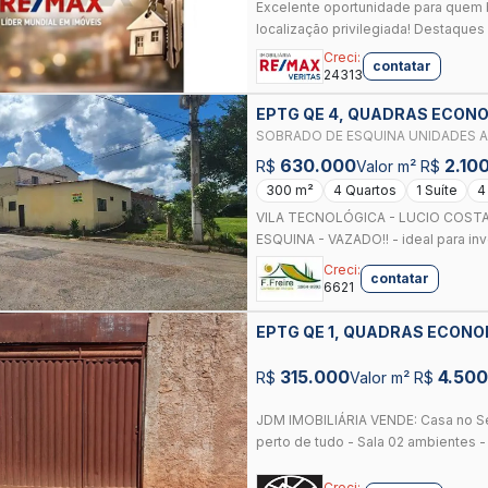
Excelente oportunidade para quem 
localização privilegiada! Destaques
Creci:
contatar
24313
EPTG QE 4, QUADRAS ECONO
SOBRADO DE ESQ
630.000
2.10
R$
Valor m² R$
300 m²
4 Quartos
1 Suíte
4
VILA TECNOLÓGICA - LUCIO COSTA
ESQUINA - VAZADO!! - ideal para inves
Creci:
contatar
6621
EPTG QE 1, QUADRAS ECONO
315.000
4.500
R$
Valor m² R$
JDM IMOBILIÁRIA VENDE: Casa no Set
perto de tudo - Sala 02 ambientes - 0
Creci: