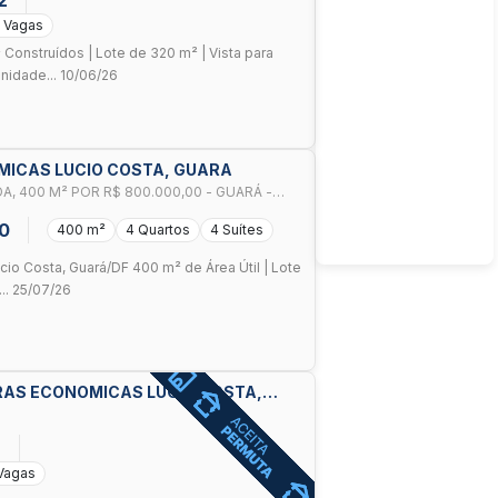
 Vagas
 Construídos | Lote de 320 m² | Vista para
nidade... 10/06/26
MICAS LUCIO COSTA, GUARA
, 400 M² POR R$ 800.000,00 - GUARÁ -
0
400 m²
4 Quartos
4 Suítes
cio Costa, Guará/DF 400 m² de Área Útil | Lote
... 25/07/26
DRAS ECONOMICAS LUCIO COSTA,
6
Vagas