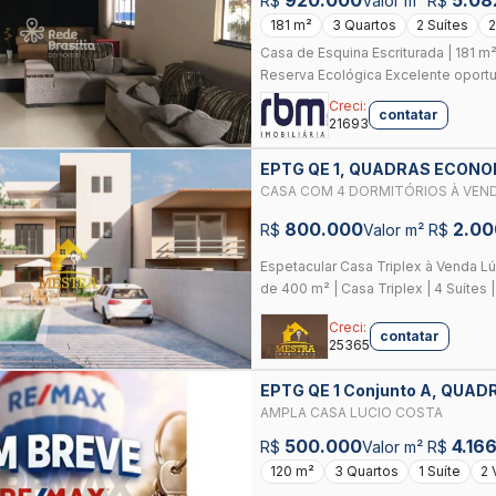
R$
Valor m² R$
181 m²
3 Quartos
2 Suítes
2
Casa de Esquina Escriturada | 181 m²
Reserva Ecológica Excelente oportu
Creci:
contatar
21693
EPTG QE 1, QUADRAS ECONO
CASA COM 4 DORMITÓRIOS À VENDA
BRASÍLIA/DF
800.000
2.00
R$
Valor m² R$
Espetacular Casa Triplex à Venda Lú
de 400 m² | Casa Triplex | 4 Suítes |
Creci:
contatar
25365
EPTG QE 1 Conjunto A, QUA
GUARA
AMPLA CASA LUCIO COSTA
500.000
4.16
R$
Valor m² R$
120 m²
3 Quartos
1 Suíte
2 