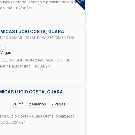
busca conforto, espaço e praticidade em uma
 do imó... 02/06/26
MICAS LUCIO COSTA, GUARA
UINA UNIDADES AUTONOMAS - IDEAL PARA RENDIMENTOS
0
 Vagas
 (QE 04) SOBRADO 2 PAVIMENTOS - DE
tir e alugar, imó... 10/04/24
MICAS LUCIO COSTA, GUARA
70 m²
2 Quartos
2 Vagas
or Lúcio Costa - Guara Ótima localização
2 q... 22/11/24