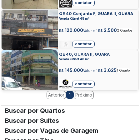
contatar
QE 40 Conjunto F, GUARA II, GUARA
Venda Kitnet 48 m²
120.000
2.500
R$
Valor m² R$
2 Quartos
contatar
QE 40, GUARA II, GUARA
Venda Kitnet 40 m²
145.000
3.625
R$
Valor m² R$
1 Quarto
contatar
Anterior
Próximo
1
Buscar por Quartos
Buscar por Suítes
Buscar por Vagas de Garagem