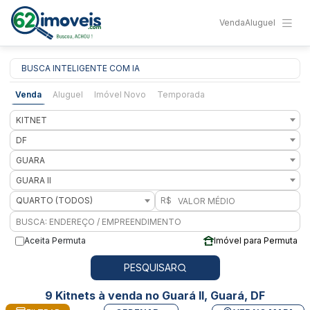
Venda
Aluguel
BUSCA INTELIGENTE COM IA
Venda
Aluguel
Imóvel Novo
Temporada
KITNET
DF
GUARA
GUARA II
QUARTO (TODOS)
R$
Aceita Permuta
Imóvel para Permuta
PESQUISAR
9 Kitnets à venda no Guará II, Guará, DF