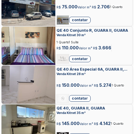
75.000
2.706
R$
Valor m² R$
1 Quarto
contatar
QE 40 Conjunto R, GUARA II, GUARA
Venda Kitnet 30 m²
1 Quarto
1 Suíte
110.000
3.666
R$
Valor m² R$
contatar
QE 40 Área Especial 6A, GUARA II,
GUARA
Venda Kitnet 28 m²
150.000
5.274
R$
Valor m² R$
1 Quarto
contatar
QE 40, GUARA II, GUARA
Venda Kitnet 35 m²
145.000
4.142
R$
Valor m² R$
1 Quarto