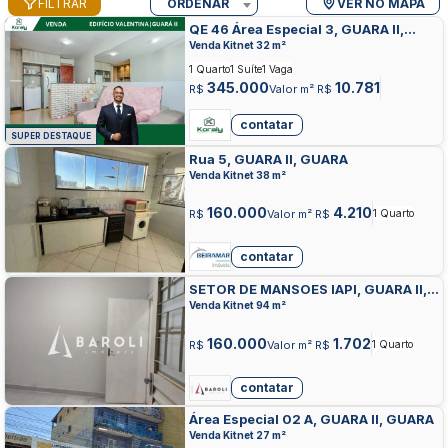
FILTRAR
ORDENAR
VER NO MAPA
QE 46 Área Especial 3, GUARA II,
GUARA
Venda Kitnet 32 m²
1 Quarto
1 Suíte
1 Vaga
345.000
10.781
R$
Valor m² R$
contatar
SUPER DESTAQUE
Rua 5, GUARA II, GUARA
Venda Kitnet 38 m²
160.000
4.210
R$
Valor m² R$
1 Quarto
contatar
SETOR DE MANSOES IAPI, GUARA II,
GUARA
Venda Kitnet 94 m²
160.000
1.702
R$
Valor m² R$
1 Quarto
contatar
Área Especial 02 A, GUARA II, GUARA
Venda Kitnet 27 m²