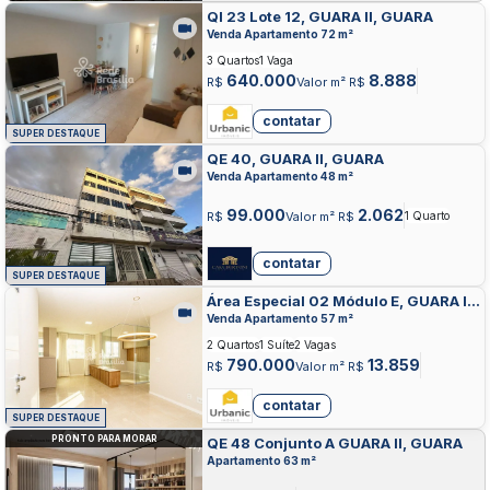
QI 23 Lote 12, GUARA II, GUARA
Venda Apartamento 72 m²
3 Quartos
1 Vaga
640.000
8.888
R$
Valor m² R$
contatar
SUPER DESTAQUE
QE 40, GUARA II, GUARA
Venda Apartamento 48 m²
99.000
2.062
R$
Valor m² R$
1 Quarto
contatar
SUPER DESTAQUE
Área Especial 02 Módulo E, GUARA II,
GUARA
Venda Apartamento 57 m²
2 Quartos
1 Suíte
2 Vagas
790.000
13.859
R$
Valor m² R$
contatar
SUPER DESTAQUE
PRONTO PARA MORAR
QE 48 Conjunto A GUARA II, GUARA
Apartamento 63 m²