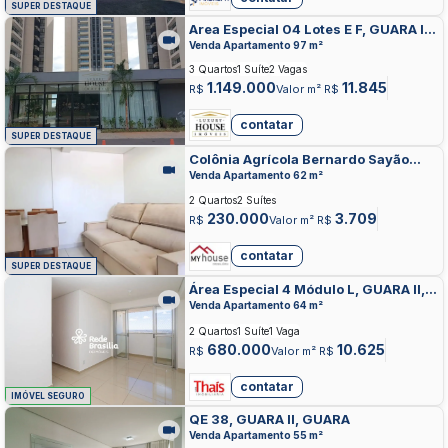
SUPER DESTAQUE
Area Especial 04 Lotes E F, GUARA II,
GUARA
Venda Apartamento 97 m²
3 Quartos
1 Suíte
2 Vagas
1.149.000
11.845
R$
Valor m² R$
contatar
SUPER DESTAQUE
Colônia Agrícola Bernardo Sayão
Chacará 02/04, GUARA II, GUARA
Venda Apartamento 62 m²
2 Quartos
2 Suítes
230.000
3.709
R$
Valor m² R$
contatar
SUPER DESTAQUE
Área Especial 4 Módulo L, GUARA II,
GUARA
Venda Apartamento 64 m²
2 Quartos
1 Suíte
1 Vaga
680.000
10.625
R$
Valor m² R$
contatar
IMÓVEL SEGURO
QE 38, GUARA II, GUARA
Venda Apartamento 55 m²