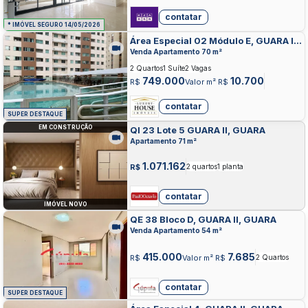
contatar
* IMÓVEL SEGURO 14/05/2026
Área Especial 02 Módulo E, GUARA II,
GUARA
Venda Apartamento 70 m²
2 Quartos
1 Suíte
2 Vagas
749.000
10.700
R$
Valor m² R$
contatar
SUPER DESTAQUE
EM CONSTRUÇÃO
QI 23 Lote 5 GUARA II, GUARA
Apartamento 71 m²
1.071.162
R$
2 quartos
1 planta
contatar
IMÓVEL NOVO
QE 38 Bloco D, GUARA II, GUARA
Venda Apartamento 54 m²
415.000
7.685
R$
Valor m² R$
2 Quartos
contatar
SUPER DESTAQUE