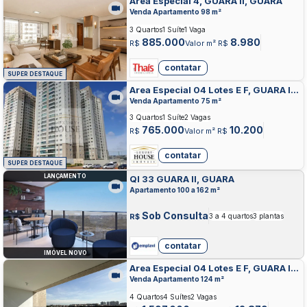
Área Especial 4, GUARA II, GUARA
Venda Apartamento 98 m²
3 Quartos
1 Suíte
1 Vaga
885.000
8.980
R$
Valor m² R$
contatar
SUPER DESTAQUE
Area Especial 04 Lotes E F, GUARA II,
GUARA
Venda Apartamento 75 m²
3 Quartos
1 Suíte
2 Vagas
765.000
10.200
R$
Valor m² R$
contatar
SUPER DESTAQUE
LANÇAMENTO
QI 33 GUARA II, GUARA
Apartamento 100 a 162 m²
Sob Consulta
R$
3 a 4 quartos
3 plantas
contatar
IMÓVEL NOVO
Area Especial 04 Lotes E F, GUARA II,
GUARA
Venda Apartamento 124 m²
4 Quartos
4 Suítes
2 Vagas