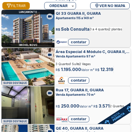
FILTRAR
ORDENAR
VER NO MAPA
LANÇAMENTO
QI 33 GUARA II, GUARA
Apartamento 115 a 149 m²
Sob Consulta
R$
3 a 4 quartos
2 plantas
contatar
IMÓVEL NOVO
Área Especial 4 Módulo C, GUARA II,
GUARA
Venda Apartamento 97 m²
3 Quartos
1 Suíte
2 Vagas
1.195.000
12.319
R$
Valor m² R$
contatar
SUPER DESTAQUE
Rua 17, GUARA II, GUARA
Venda Apartamento 70 m²
250.000
3.571
R$
Valor m² R$
2 Quartos
contatar
SUPER DESTAQUE
QE 40, GUARA II, GUARA