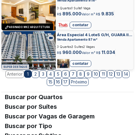
Venda Apartamento 91 m²
3 Quartos
1 Suíte
1 Vaga
895.000
9.835
R$
Valor m² R$
contatar
ASSINADO MKZ ARQUITETURA
Área Especial 4 LoteS G/H, GUARA II,
GUARA
Venda Apartamento 87 m²
3 Quartos
3 Suítes
2 Vagas
960.000
11.034
R$
Valor m² R$
contatar
SUPER DESTAQUE
Anterior
2
3
4
5
6
7
8
9
10
11
12
13
14
1
15
16
17
Próximo
Buscar por Quartos
Buscar por Suítes
Buscar por Vagas de Garagem
Buscar por Tipo