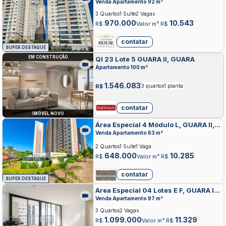
Venda Apartamento 92 m²
3 Quartos
1 Suíte
2 Vagas
970.000
10.543
R$
Valor m² R$
contatar
SUPER DESTAQUE
EM CONSTRUÇÃO
QI 23 Lote 5 GUARA II, GUARA
Apartamento 100 m²
1.546.083
R$
3 quartos
1 planta
contatar
IMÓVEL NOVO
Área Especial 4 Módulo L, GUARA II,
GUARA
Venda Apartamento 63 m²
2 Quartos
1 Suíte
1 Vaga
648.000
10.285
R$
Valor m² R$
contatar
SUPER DESTAQUE
Area Especial 04 Lotes E F, GUARA II,
GUARA
Venda Apartamento 97 m²
3 Quartos
2 Vagas
1.099.000
11.329
R$
Valor m² R$