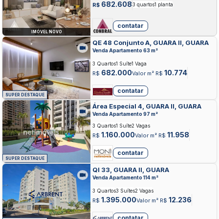
682.608
R$
3 quartos
1 planta
contatar
IMÓVEL NOVO
QE 48 Conjunto A, GUARA II, GUARA
Venda Apartamento 63 m²
3 Quartos
1 Suíte
1 Vaga
682.000
10.774
R$
Valor m² R$
contatar
SUPER DESTAQUE
Área Especial 4, GUARA II, GUARA
Venda Apartamento 97 m²
3 Quartos
1 Suíte
2 Vagas
1.160.000
11.958
R$
Valor m² R$
contatar
SUPER DESTAQUE
QI 33, GUARA II, GUARA
Venda Apartamento 114 m²
3 Quartos
3 Suítes
2 Vagas
1.395.000
12.236
R$
Valor m² R$
contatar