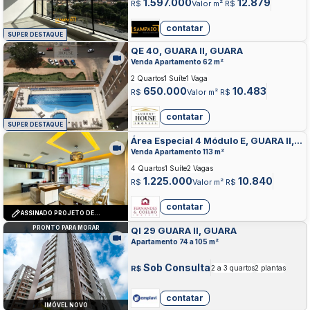
1.597.000
12.879
R$
Valor m² R$
contatar
SUPER DESTAQUE
QE 40, GUARA II, GUARA
Venda Apartamento 62 m²
2 Quartos
1 Suíte
1 Vaga
650.000
10.483
R$
Valor m² R$
contatar
SUPER DESTAQUE
Área Especial 4 Módulo E, GUARA II,
GUARA
Venda Apartamento 113 m²
4 Quartos
1 Suíte
2 Vagas
1.225.000
10.840
R$
Valor m² R$
contatar
ASSINADO PROJETO DE
INTERIORES COM MARCENARIA
PRONTO PARA MORAR
QI 29 GUARA II, GUARA
SOB MEDIDA E ILUMINAÇÃO
PLANEJADA
Apartamento 74 a 105 m²
Sob Consulta
R$
2 a 3 quartos
2 plantas
contatar
IMÓVEL NOVO