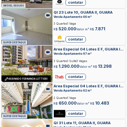
contatar
IMÓVEL SEGURO
QI 23 Lote 10, GUARA II, GUARA
Venda Apartamento 66 m²
3 Quartos
1 Vaga
520.000
7.871
R$
Valor m² R$
contatar
SUPER DESTAQUE
Area Especial 04 Lotes E F, GUARA II,
GUARA
Venda Apartamento 97 m²
3 Quartos
1 Suíte
3 Vagas
1.290.000
13.298
R$
Valor m² R$
contatar
ASSINADO FERNANDA LETTIERI
Area Especial 04 Lotes E F, GUARA II,
GUARA
Venda Apartamento 62 m²
2 Quartos
1 Vaga
650.000
10.483
R$
Valor m² R$
contatar
SUPER DESTAQUE
QI 31 Lote 11, GUARA II, GUARA