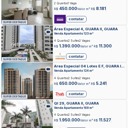
2 Quartos
1 Vaga
450.000
8.181
R$
Valor m² R$
contatar
SUPER DESTAQUE
Área Especial 4, GUARA II, GUARA
Venda Apartamento 123 m²
4 Quartos
2 Suítes
2 Vagas
1.390.000
11.300
R$
Valor m² R$
contatar
SUPER DESTAQUE
Area Especial 04 Lotes E F, GUARA II,
GUARA
Venda Apartamento 124 m²
4 Quartos
2 Suítes
2 Vagas
650.000
5.241
R$
Valor m² R$
contatar
SUPER DESTAQUE
QI 29, GUARA II, GUARA
Venda Apartamento 169 m²
4 Quartos
2 Suítes
3 Vagas
1.950.000
11.527
R$
Valor m² R$