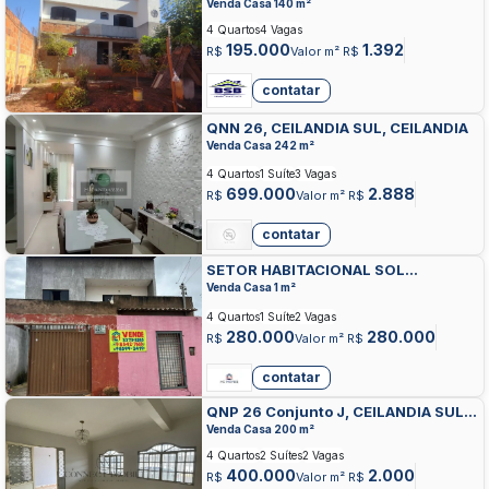
NASCENTE, CEILANDIA SUL,
Venda Casa 140 m²
CEILANDIA
4 Quartos
4 Vagas
195.000
1.392
R$
Valor m² R$
contatar
QNN 26, CEILANDIA SUL, CEILANDIA
Venda Casa 242 m²
4 Quartos
1 Suíte
3 Vagas
699.000
2.888
R$
Valor m² R$
contatar
SETOR HABITACIONAL SOL
NASCENTE, CEILANDIA SUL,
Venda Casa 1 m²
CEILANDIA
4 Quartos
1 Suíte
2 Vagas
280.000
280.000
R$
Valor m² R$
contatar
QNP 26 Conjunto J, CEILANDIA SUL,
CEILANDIA
Venda Casa 200 m²
4 Quartos
2 Suítes
2 Vagas
400.000
2.000
R$
Valor m² R$