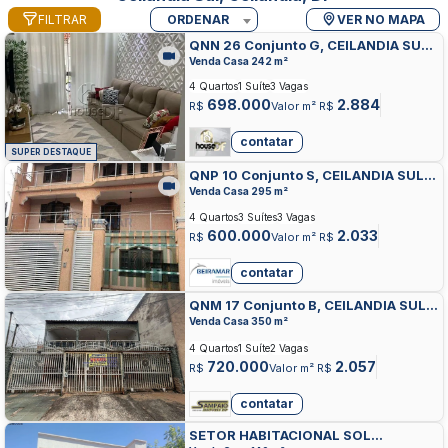
FILTRAR
ORDENAR
VER NO MAPA
QNN 26 Conjunto G, CEILANDIA SUL,
CEILANDIA
Venda Casa 242 m²
4 Quartos
1 Suíte
3 Vagas
698.000
2.884
R$
Valor m² R$
contatar
SUPER DESTAQUE
QNP 10 Conjunto S, CEILANDIA SUL,
CEILANDIA
Venda Casa 295 m²
4 Quartos
3 Suítes
3 Vagas
600.000
2.033
R$
Valor m² R$
contatar
QNM 17 Conjunto B, CEILANDIA SUL,
CEILANDIA
Venda Casa 350 m²
4 Quartos
1 Suíte
2 Vagas
720.000
2.057
R$
Valor m² R$
contatar
SETOR HABITACIONAL SOL