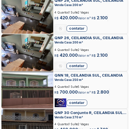
QNP 26, CEILANDIA SUL, CEILANDIA
Venda Casa 200 m²
4 Quartos
1 Suíte
2 Vagas
420.000
2.100
R$
Valor m² R$
contatar
QNP 26, CEILANDIA SUL, CEILANDIA
Venda Casa 200 m²
4 Quartos
1 Suíte
2 Vagas
420.000
2.100
R$
Valor m² R$
contatar
QNN 18, CEILANDIA SUL, CEILANDIA
Venda Casa 250 m²
4 Quartos
1 Suíte
5 Vagas
700.000
2.800
R$
Valor m² R$
contatar
QNP 30 Conjunto R, CEILANDIA SUL,
CEILANDIA
Venda Casa 270 m²
4 Quartos
1 Suíte
2 Vagas