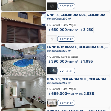
contatar
QNP 14, CEILANDIA SUL, CEILANDIA
Venda Casa 200 m²
4 Quartos
1 Suíte
2 Vagas
650.000
3.250
R$
Valor m² R$
contatar
EQNP 8/12 Bloco E, CEILANDIA SUL,
CEILANDIA
Venda Casa 230 m²
4 Quartos
2 Suítes
2 Vagas
390.000
1.695
R$
Valor m² R$
contatar
QNN 26, CEILANDIA SUL, CEILANDIA
Venda Casa 242 m²
4 Quartos
1 Suíte
3 Vagas
699.000
2.888
R$
Valor m² R$
contatar