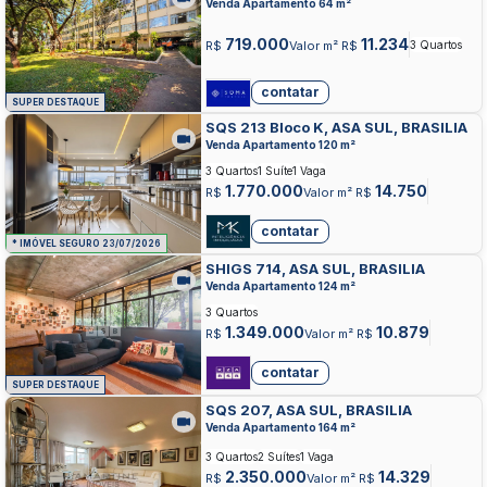
Venda Apartamento 64 m²
719.000
11.234
R$
Valor m² R$
3 Quartos
contatar
SUPER DESTAQUE
SQS 213 Bloco K, ASA SUL, BRASILIA
Venda Apartamento 120 m²
3 Quartos
1 Suíte
1 Vaga
1.770.000
14.750
R$
Valor m² R$
contatar
* IMÓVEL SEGURO 23/07/2026
SHIGS 714, ASA SUL, BRASILIA
Venda Apartamento 124 m²
3 Quartos
1.349.000
10.879
R$
Valor m² R$
contatar
SUPER DESTAQUE
SQS 207, ASA SUL, BRASILIA
Venda Apartamento 164 m²
3 Quartos
2 Suítes
1 Vaga
2.350.000
14.329
R$
Valor m² R$