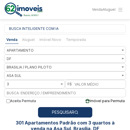
Venda
Aluguel
BUSCA INTELIGENTE COM IA
Venda
Aluguel
Imóvel Novo
Temporada
APARTAMENTO
DF
BRASILIA / PLANO PILOTO
ASA SUL
3
R$
Aceita Permuta
Imóvel para Permuta
PESQUISAR
301 Apartamentos Padrão com 3 quartos à
venda na Asa Sul, Brasília, DF