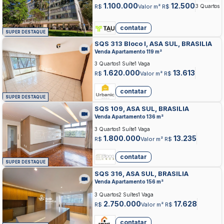
1.100.000
12.500
R$
Valor m² R$
3 Quartos
contatar
SUPER DESTAQUE
SQS 313 Bloco I, ASA SUL, BRASILIA
Venda Apartamento 119 m²
3 Quartos
1 Suíte
1 Vaga
1.620.000
13.613
R$
Valor m² R$
contatar
SUPER DESTAQUE
SQS 109, ASA SUL, BRASILIA
Venda Apartamento 136 m²
3 Quartos
1 Suíte
1 Vaga
1.800.000
13.235
R$
Valor m² R$
contatar
SUPER DESTAQUE
SQS 316, ASA SUL, BRASILIA
Venda Apartamento 156 m²
3 Quartos
2 Suítes
1 Vaga
2.750.000
17.628
R$
Valor m² R$
contatar