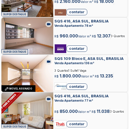
2.160.000
18.000
R$
Valor m² R$
contatar
SUPER DESTAQUE
SQS 416, ASA SUL, BRASILIA
Venda Apartamento 78 m²
960.000
12.307
R$
Valor m² R$
3 Quartos
contatar
SUPER DESTAQUE
SQS 109 Bloco E, ASA SUL, BRASILIA
Venda Apartamento 136 m²
3 Quartos
1 Suíte
1 Vaga
1.800.000
13.235
R$
Valor m² R$
contatar
IMÓVEL ASSINADO
SQS 416, ASA SUL, BRASILIA
Venda Apartamento 77 m²
850.000
11.038
R$
Valor m² R$
3 Quartos
contatar
SUPER DESTAQUE