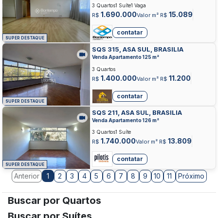
3 Quartos
1 Suíte
1 Vaga
1.690.000
15.089
R$
Valor m² R$
contatar
SUPER DESTAQUE
SQS 315, ASA SUL, BRASILIA
Venda Apartamento 125 m²
3 Quartos
1.400.000
11.200
R$
Valor m² R$
contatar
SUPER DESTAQUE
SQS 211, ASA SUL, BRASILIA
Venda Apartamento 126 m²
3 Quartos
1 Suíte
1.740.000
13.809
R$
Valor m² R$
contatar
SUPER DESTAQUE
Anterior
2
3
4
5
6
7
8
9
10
11
Próximo
1
Buscar por Quartos
Buscar por Suítes