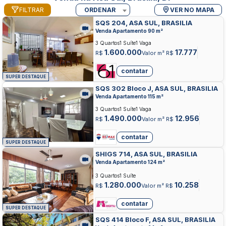
FILTRAR
ORDENAR
VER NO MAPA
SQS 204, ASA SUL, BRASILIA
Venda Apartamento 90 m²
3 Quartos
1 Suíte
1 Vaga
1.600.000
17.777
R$
Valor m² R$
contatar
SUPER DESTAQUE
SQS 302 Bloco J, ASA SUL, BRASILIA
Venda Apartamento 115 m²
3 Quartos
1 Suíte
1 Vaga
1.490.000
12.956
R$
Valor m² R$
contatar
SUPER DESTAQUE
SHIGS 714, ASA SUL, BRASILIA
Venda Apartamento 124 m²
3 Quartos
1 Suíte
1.280.000
10.258
R$
Valor m² R$
contatar
SUPER DESTAQUE
SQS 414 Bloco F, ASA SUL, BRASILIA