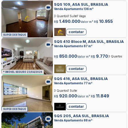
SQS 109, ASA SUL, BRASILIA
Venda Apartamento 136 m²
3 Quartos
1 Suíte
1 Vaga
1.490.000
10.955
R$
Valor m² R$
contatar
SUPER DESTAQUE
SQS 410 Bloco M, ASA SUL, BRASILIA
Venda Apartamento 87 m²
850.000
9.770
R$
Valor m² R$
3 Quartos
contatar
* IMÓVEL SEGURO 23/04/2026
SQS 416, ASA SUL, BRASILIA
Venda Apartamento 77 m²
3 Quartos
1 Suíte
920.000
11.849
R$
Valor m² R$
contatar
SUPER DESTAQUE
SQS 205, ASA SUL, BRASILIA
Venda Apartamento 88 m²