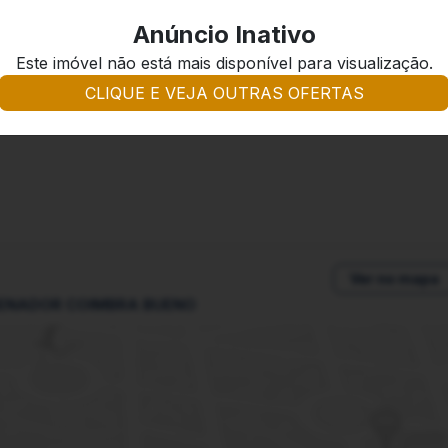
 análise de mercado com o
Estatísticas 62i!
Anúncio Inativo
Este imóvel não está mais disponível para visualização.
CLIQUE E VEJA OUTRAS OFERTAS
Ver no mapa
 SENADOR COIMBRA BUENO