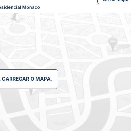
re em contato com nossos corretores:?
esidencial Monaco
A CARREGAR O MAPA.