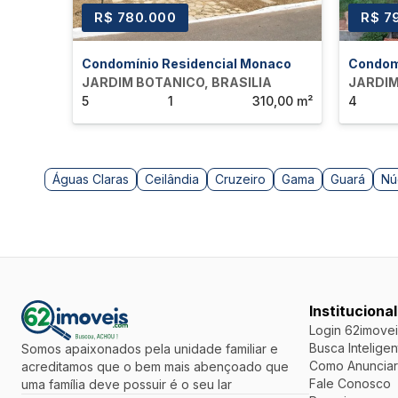
R$ 780.000
R$ 7
Condomínio Residencial Monaco
Condomí
JARDIM BOTANICO, BRASILIA
JARDIM
5
1
310,00 m²
4
Águas Claras
Ceilândia
Cruzeiro
Gama
Guará
Nú
Institucional
Login 62imovei
Busca Inteligen
Somos apaixonados pela unidade familiar e
Como Anunciar
acreditamos que o bem mais abençoado que
Fale Conosco
uma família deve possuir é o seu lar