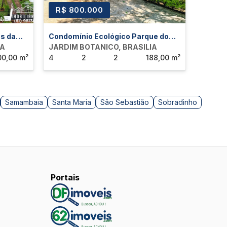
R$ 800.000
R$ 7
s da
Condomínio Ecológico Parque do
Condom
IA
Mirante
JARDIM BOTANICO, BRASILIA
JARDIM
00,00 m²
4
2
2
188,00 m²
4
Samambaia
Santa Maria
São Sebastião
Sobradinho
Portais