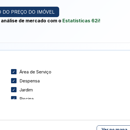
e.
 DO PREÇO DO IMÓVEL
ca de esportes.
 análise de mercado com o
Estatísticas 62i!
para as crianças.
ividade.
r e integração.?
Área de Serviço
 acesso às principais vias da cidade, além de estar próximo a
Despensa
Jardim
OR NA REGIÃO E NO JARDIM MANGUEIRAL.
Piscina
Quadra Esportiva
Área de Serviço Coberta
Aceita Pets
Ver no mapa