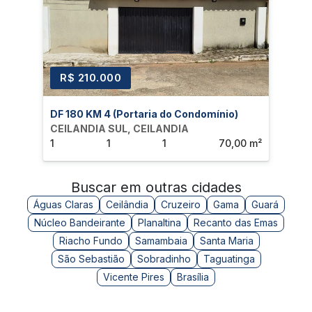
R$ 210.000
DF 180 KM 4 (Portaria do Condomínio)
CEILANDIA SUL, CEILANDIA
1
1
1
70,00 m²
Buscar em outras cidades
Águas Claras
Ceilândia
Cruzeiro
Gama
Guará
Núcleo Bandeirante
Planaltina
Recanto das Emas
Riacho Fundo
Samambaia
Santa Maria
São Sebastião
Sobradinho
Taguatinga
Vicente Pires
Brasília