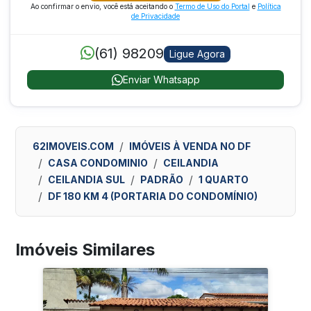
Ao confirmar o envio, você está aceitando o
Termo de Uso do Portal
e
Política
de Privacidade
(61) 98209
Ligue Agora
Enviar Whatsapp
62IMOVEIS.COM
IMÓVEIS À VENDA NO DF
CASA CONDOMINIO
CEILANDIA
CEILANDIA SUL
PADRÃO
1 QUARTO
DF 180 KM 4 (PORTARIA DO CONDOMÍNIO)
Imóveis Similares