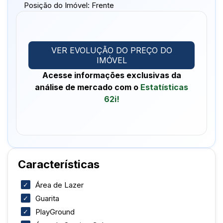
Localizada na Portaria do condomínio, com fácil
Posição do Imóvel:
Frente
acesso ao centro de Ceilândia e perto de
comércios, escolas e serviços essenciais, essa é
uma oportunidade única de morar numa região que
combina tranquilidade e conveniência.
VER EVOLUÇÃO DO PREÇO DO
IMÓVEL
Quer saber mais? Entre em contato agora mesmo e
Acesse informações exclusivas da
agende uma visita para encantar-se com essa
análise de mercado com o
Estatísticas
62i!
Características
Área de Lazer
Guarita
PlayGround