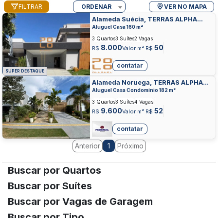
FILTRAR
ORDENAR
VER NO MAPA
Alameda Suécia, TERRAS ALPHA
RESIDENCIAL 1, SENADOR CANEDO
Aluguel Casa 160 m²
3 Quartos
3 Suítes
2 Vagas
8.000
50
R$
Valor m² R$
contatar
SUPER DESTAQUE
Alameda Noruega, TERRAS ALPHA
RESIDENCIAL 1, SENADOR CANEDO
Aluguel Casa Condominio 182 m²
3 Quartos
3 Suítes
4 Vagas
9.600
52
R$
Valor m² R$
contatar
Anterior
Próximo
1
Buscar por Quartos
Buscar por Suítes
Buscar por Vagas de Garagem
Buscar por Tipo