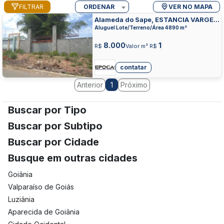
FILTRAR
ORDENAR
VER NO MAPA
Alameda do Sape, ESTANCIA VARGEM
BONITA, SENADOR CANEDO
Aluguel Lote/Terreno/Área 4890 m²
8.000
1
R$
Valor m² R$
contatar
Anterior
Próximo
1
Buscar por Tipo
Buscar por Subtipo
Buscar por Cidade
Busque em outras cidades
Goiânia
Valparaíso de Goiás
Luziânia
Aparecida de Goiânia