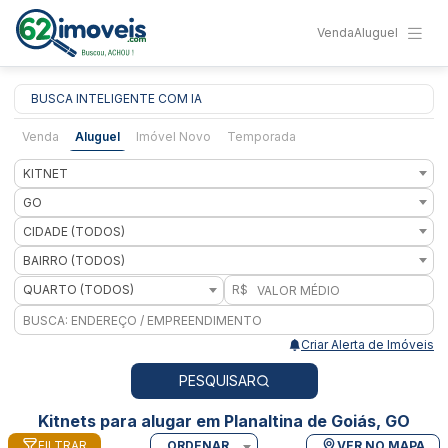
Venda
Aluguel
BUSCA INTELIGENTE COM IA
Venda
Aluguel
Imóvel Novo
Temporada
KITNET
GO
CIDADE (TODOS)
BAIRRO (TODOS)
QUARTO (TODOS)
R$
Criar Alerta de Imóveis
PESQUISAR
Kitnets para alugar em Planaltina de Goiás, GO
FILTRAR
ORDENAR
VER NO MAPA