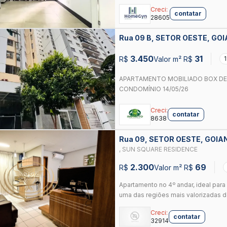
Creci:
contatar
28605
Rua 09 B, SETOR OESTE, GOI
3.450
31
R$
Valor m² R$
APARTAMENTO MOBILIADO BOX DE 
CONDOMÍNIO 14/05/26
Creci:
contatar
8638
Rua 09, SETOR OESTE, GOIA
, SUN SQUARE RESIDENCE
2.300
69
R$
Valor m² R$
Apartamento no 4º andar, ideal para
uma das regiões mais valorizadas de
Creci:
contatar
32914