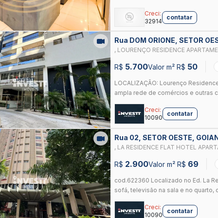
Creci:
contatar
32914
Rua DOM ORIONE, SETOR OES
, LOURENÇO RESIDENCE APARTAME
M² POR R$ 6.890,00/MÊS - SETOR 
5.700
50
R$
Valor m² R$
LOCALIZAÇÃO: Lourenço Residence.
ampla rede de comércios e outras co
Creci:
contatar
10090
Rua 02, SETOR OESTE, GOIA
, LA RESIDENCE FLAT HOTEL APA
42 M² POR R$ 2.900,01/MÊS - SET
2.900
69
R$
Valor m² R$
cod.622360 Localizado no Ed. La Re
sofá, televisão na sala e no quarto, c
Creci:
contatar
10090