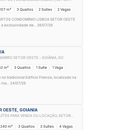
207 m²
3 Quartos
2 Suítes
2 Vagas
ARTOS CONDOMÍNIO LISBOA SETOR OESTE
a exclusividade de... 26/07/26
IA
AIRRO SETOR OESTE - GOIÂNIA, GO
62 m²
3 Quartos
1 Suíte
1 Vaga
o tradicional Edifício Firenze, localizado na
 ma... 24/07/26
 OESTE, GOIANIA
UÍTES PARA VENDA OU LOCAÇÃO, SETOR
240 m²
3 Quartos
3 Suítes
4 Vagas