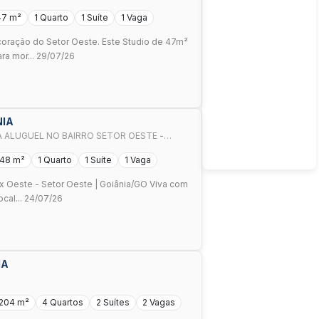
47 m²
1 Quarto
1 Suíte
1 Vaga
coração do Setor Oeste. Este Studio de 47m²
ra mor... 29/07/26
NIA
 ALUGUEL NO BAIRRO SETOR OESTE -
48 m²
1 Quarto
1 Suíte
1 Vaga
x Oeste - Setor Oeste | Goiânia/GO Viva com
ocal... 24/07/26
IA
204 m²
4 Quartos
2 Suítes
2 Vagas