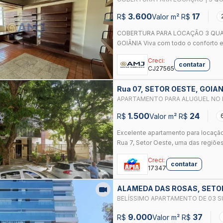
OESTE - GOIÂNIA
3.600
17
R$
Valor m² R$
COBERTURA PARA LOCAÇÃO 3 QU
GOIÂNIA Viva com todo o conforto e 
Creci:
contatar
CJ27565
Rua 07, SETOR OESTE, GOIAN
APARTAMENTO PARA ALUGUEL NO B
1.500
24
R$
Valor m² R$
Excelente apartamento para locação n
Rua 7, Setor Oeste, uma das regiões
Creci:
contatar
17347
ALAMEDA DAS ROSAS, SETOR
BELÍSSIMO APARTAMENTO DE 03 S
OESTE, GOIÂNIA, GO
9.000
37
R$
Valor m² R$