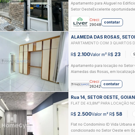
Apartamento para Aluguel no Edifício
Setor OesteExcelente oportunidade 
Creci:
contatar
29048
ALAMEDA DAS ROSAS, SETOR
APARTAMENTO COM 3 QUARTOS DI
GOIÂNIA, GO
2.100
23
R$
Valor m² R$
Apartamento para locação no Setor 
Alamedas das Rosas, em localização 
Creci:
contatar
26242
Rua 14, SETOR OESTE, GOIAN
FLAT DE 43,8M² PARA LOCAÇÃO NO CONDOMÍNIO ID VIDA URBANA NO SETOR
OESTE EM GOIÂNIA
2.500
58
R$
Valor m² R$
Flat no Condomínio ID Vida Urbana 
condicionado no Setor Oeste em Goiâ