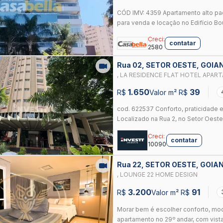
CÓD IMV: 4359 Apartamento alto pa
para venda e locação no Edifício Bo
Creci:
contatar
2580
Rua 02, SETOR OESTE, GOIA
, LA RESIDENCE FLAT HOTEL APAR
1.650
39
R$
Valor m² R$
cod. 622537 Conforto, praticidade e
Localizado na Rua 2, no Setor Oeste,
Creci:
contatar
10090
Rua 22, SETOR OESTE, GOIA
, LOUNGE 22 HOME DESIGN
3.200
91
R$
Valor m² R$
Morar bem é escolher conforto, mod
apartamento no 29º andar, com vista i