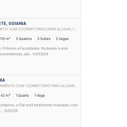
TE, GOIANIA
NTO COM 3 DORMITÓRIOS PARA ALUGAR, 112
OESTE - GOIÂNIA/GO
112 m²
3 Quartos
3 Suítes
2 Vagas
 Próximo a Faculdades. Rodeado à uma
nveniências, alé... 04/03/24
NIA
RTAMENTO COM 1 DORMITÓRIO PARA ALUGAR,
OR OESTE - GOIÂNIA/GO
42 m²
1 Quarto
1 Vaga
sidence, o Flat está totalmente mobilado, com
... 12/02/25