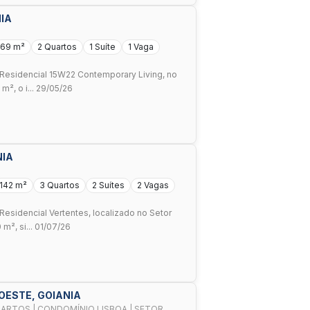
NIA
69 m²
2 Quartos
1 Suíte
1 Vaga
o Residencial 15W22 Contemporary Living, no
², o i... 29/05/26
NIA
142 m²
3 Quartos
2 Suítes
2 Vagas
Residencial Vertentes, localizado no Setor
m², si... 01/07/26
OESTE, GOIANIA
ARTOS | CONDOMÍNIO LISBOA | SETOR