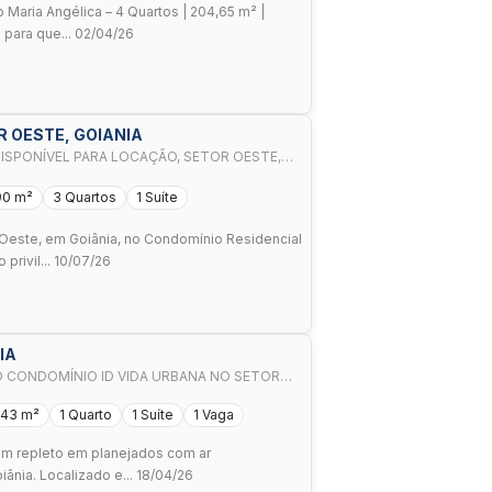
 Maria Angélica – 4 Quartos | 204,65 m² |
para que... 02/04/26
 OESTE, GOIANIA
SPONÍVEL PARA LOCAÇÃO, SETOR OESTE,
90 m²
3 Quartos
1 Suíte
Oeste, em Goiânia, no Condomínio Residencial
privil... 10/07/26
IA
43 m²
1 Quarto
1 Suíte
1 Vaga
em repleto em planejados com ar
nia. Localizado e... 18/04/26