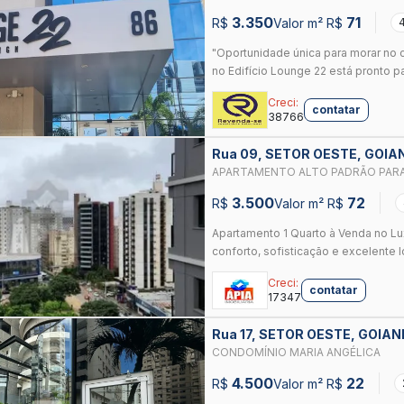
OESTE
3.350
71
R$
Valor m² R$
"Oportunidade única para morar no 
no Edifício Lounge 22 está pronto pa
Creci:
contatar
38766
Rua 09, SETOR OESTE, GOIA
APARTAMENTO ALTO PADRÃO PARA
GOIÂNIA, GO
3.500
72
R$
Valor m² R$
Apartamento 1 Quarto à Venda no Lu
conforto, sofisticação e excelente l
Creci:
contatar
17347
Rua 17, SETOR OESTE, GOIAN
CONDOMÍNIO MARIA ANGÉLICA
4.500
22
R$
Valor m² R$