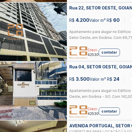
Rua 22, SETOR OESTE, GOIA
4.200
60
R$
Valor m² R$
Apartamento para alugar no Edifíci
Setor Oeste, em Goiânia. Com 69,71 m
Creci:
contatar
42530
Rua 04, SETOR OESTE, GOIA
3.500
24
R$
Valor m² R$
Apartamento para alugar no Edifício 
Oeste, em Goiânia - GO. Com 142,00 
Creci:
contatar
42530
AVENIDA PORTUGAL, SETOR 
COBERTURA PARA LOCAÇÃO | 3 QU