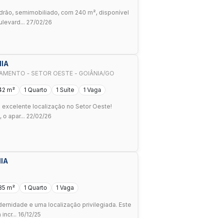
drão, semimobiliado, com 240 m², disponível
ulevard... 27/02/26
NIA
TAMENTO - SETOR OESTE - GOIÂNIA/GO
42 m²
1 Quarto
1 Suíte
1 Vaga
 excelente localização no Setor Oeste!
 o apar... 22/02/26
NIA
35 m²
1 Quarto
1 Vaga
ernidade e uma localização privilegiada. Este
ncr... 16/12/25