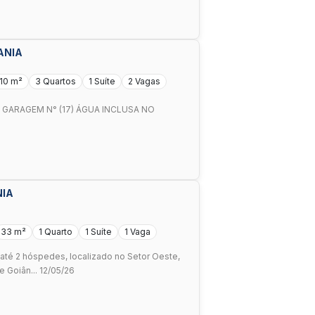
ANIA
110 m²
3 Quartos
1 Suíte
2 Vagas
GARAGEM N° (17) ÁGUA INCLUSA NO
NIA
33 m²
1 Quarto
1 Suíte
1 Vaga
 até 2 hóspedes, localizado no Setor Oeste,
 Goiân... 12/05/26