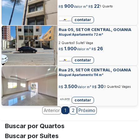
900
22
R$
Valor m² R$
1 Quarto
contatar
Rua 05, SETOR CENTRAL, GOIANIA
Aluguel Apartamento 72 m²
2 Quartos
1 Suíte
1 Vaga
1.900
26
R$
Valor m² R$
contatar
Rua 25, SETOR CENTRAL, GOIANIA
Aluguel Apartamento 114 m²
3.500
30
R$
Valor m² R$
3 Quartos
2 Vagas
contatar
Anterior
2
Próximo
1
Buscar por Quartos
Buscar por Suítes