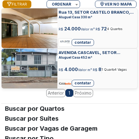
FILTRAR
ORDENAR
VER NO MAPA
Rua 13, SETOR CASTELO BRANCO,
GOIANIA
Aluguel Casa 330 m²
24.000
72
R$
Valor m² R$
4 Quartos
contatar
AVENIDA CASCAVEL, SETOR
CASTELO BRANCO, GOIANIA
Aluguel Casa 452 m²
4.000
8
R$
Valor m² R$
1 Quarto
4 Vagas
contatar
Anterior
Próximo
1
Buscar por Quartos
Buscar por Suítes
Buscar por Vagas de Garagem
Buscar por Tipo