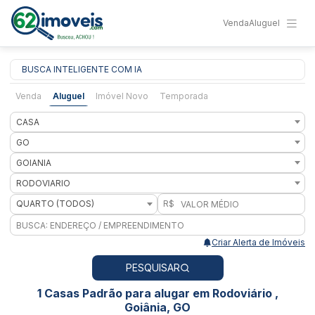
Venda
Aluguel
BUSCA INTELIGENTE COM IA
Venda
Aluguel
Imóvel Novo
Temporada
CASA
GO
GOIANIA
RODOVIARIO
QUARTO (TODOS)
R$
Criar Alerta de Imóveis
PESQUISAR
1 Casas Padrão para alugar em Rodoviário ,
Goiânia, GO