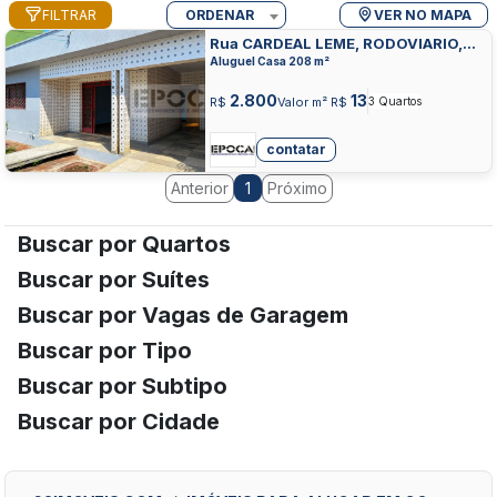
FILTRAR
ORDENAR
VER NO MAPA
Rua CARDEAL LEME, RODOVIARIO,
GOIANIA
Aluguel Casa 208 m²
2.800
13
R$
Valor m² R$
3 Quartos
contatar
Anterior
Próximo
1
Buscar por Quartos
Buscar por Suítes
Buscar por Vagas de Garagem
Buscar por Tipo
Buscar por Subtipo
Buscar por Cidade