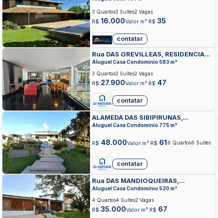
3 Quartos
3 Suítes
2 Vagas
16.000
35
R$
Valor m² R$
contatar
Rua DAS GREVILLEAS, RESIDENCIAL
ALDEIA DO VALE, GOIANIA
Aluguel Casa Condominio 583 m²
3 Quartos
3 Suítes
2 Vagas
27.900
47
R$
Valor m² R$
contatar
ALAMEDA DAS SIBIPIRUNAS,
RESIDENCIAL ALDEIA DO VALE,
Aluguel Casa Condominio 775 m²
GOIANIA
48.000
61
R$
Valor m² R$
6 Quartos
6 Suítes
contatar
Rua DAS MANDIOQUEIRAS,
RESIDENCIAL ALDEIA DO VALE,
Aluguel Casa Condominio 520 m²
GOIANIA
4 Quartos
4 Suítes
2 Vagas
35.000
67
R$
Valor m² R$