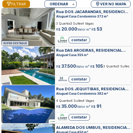
FILTRAR
ORDENAR
VER NO MAPA
Rua DOS JACARANDAS, RESIDENCIAL
ALDEIA DO VALE, GOIANIA
Aluguel Casa Condominio 372 m²
3 Quartos
3 Suítes
4 Vagas
20.000
53
R$
Valor m² R$
contatar
SUPER DESTAQUE
Rua DAS AROEIRAS, RESIDENCIAL
ALDEIA DO VALE, GOIANIA
Aluguel Casa 355 m²
37.500
105
R$
Valor m² R$
3 Quartos
3 Suítes
contatar
Rua DOS JEQUITIBAS, RESIDENCIAL
ALDEIA DO VALE, GOIANIA
Aluguel Casa Condominio 382 m²
4 Quartos
4 Suítes
4 Vagas
35.000
91
R$
Valor m² R$
contatar
ALAMEDA DOS UMBUS, RESIDENCIAL
ALDEIA DO VALE, GOIANIA
Aluguel Casa 450 m²