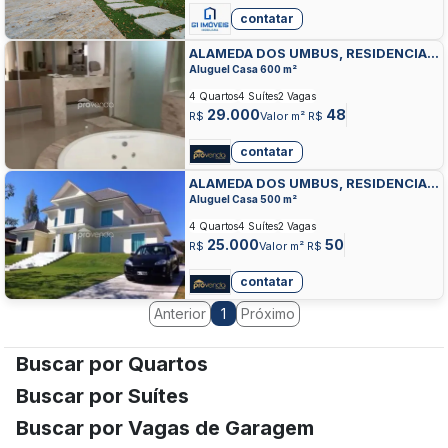
contatar
ALAMEDA DOS UMBUS, RESIDENCIAL
ALDEIA DO VALE, GOIANIA
Aluguel Casa 600 m²
4 Quartos
4 Suítes
2 Vagas
29.000
48
R$
Valor m² R$
contatar
ALAMEDA DOS UMBUS, RESIDENCIAL
ALDEIA DO VALE, GOIANIA
Aluguel Casa 500 m²
4 Quartos
4 Suítes
2 Vagas
25.000
50
R$
Valor m² R$
contatar
Anterior
Próximo
1
Buscar por Quartos
Buscar por Suítes
Buscar por Vagas de Garagem