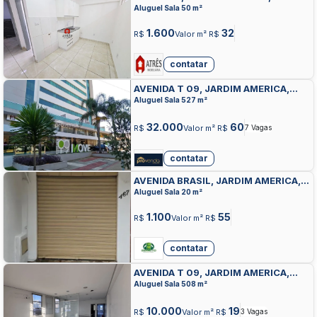
GOIANIA
Aluguel Sala 50 m²
1.600
32
R$
Valor m² R$
contatar
AVENIDA T 09, JARDIM AMERICA,
GOIANIA
Aluguel Sala 527 m²
32.000
60
R$
Valor m² R$
7 Vagas
contatar
AVENIDA BRASIL, JARDIM AMERICA,
GOIANIA
Aluguel Sala 20 m²
1.100
55
R$
Valor m² R$
contatar
AVENIDA T 09, JARDIM AMERICA,
GOIANIA
Aluguel Sala 508 m²
10.000
19
R$
Valor m² R$
3 Vagas