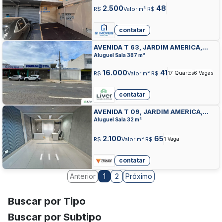
2.500
48
R$
Valor m² R$
contatar
AVENIDA T 63, JARDIM AMERICA,
GOIANIA
Aluguel Sala 387 m²
16.000
41
R$
Valor m² R$
17 Quartos
6 Vagas
contatar
AVENIDA T 09, JARDIM AMERICA,
GOIANIA
Aluguel Sala 32 m²
2.100
65
R$
Valor m² R$
1 Vaga
contatar
Anterior
2
Próximo
1
Buscar por Tipo
Buscar por Subtipo