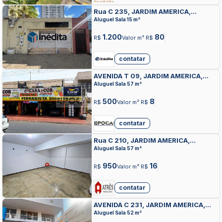
Rua C 235, JARDIM AMERICA,
GOIANIA
Aluguel Sala 15 m²
1.200
80
R$
Valor m² R$
contatar
AVENIDA T 09, JARDIM AMERICA,
GOIANIA
Aluguel Sala 57 m²
500
8
R$
Valor m² R$
contatar
Rua C 210, JARDIM AMERICA,
GOIANIA
Aluguel Sala 57 m²
950
16
R$
Valor m² R$
contatar
AVENIDA C 231, JARDIM AMERICA,
GOIANIA
Aluguel Sala 52 m²