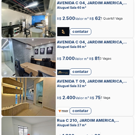
AVENIDA C 04, JARDIM AMERICA,
GOIANIA
Aluguel Sala 40 m²
2.500
62
R$
Valor m² R$
1 Quarto
1 Vaga
contatar
AVENIDA C 04, JARDIM AMERICA,
GOIANIA
Aluguel Sala 86 m²
7.000
81
R$
Valor m² R$
3 Vagas
contatar
AVENIDA T 09, JARDIM AMERICA,
GOIANIA
Aluguel Sala 32 m²
2.400
75
R$
Valor m² R$
1 Vaga
contatar
Rua C 210, JARDIM AMERICA,
GOIANIA
Aluguel Sala 27 m²