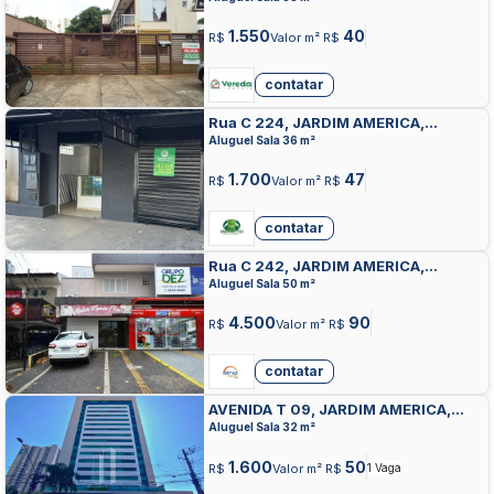
1.550
40
R$
Valor m² R$
contatar
Rua C 224, JARDIM AMERICA,
GOIANIA
Aluguel Sala 36 m²
1.700
47
R$
Valor m² R$
contatar
Rua C 242, JARDIM AMERICA,
GOIANIA
Aluguel Sala 50 m²
4.500
90
R$
Valor m² R$
contatar
AVENIDA T 09, JARDIM AMERICA,
GOIANIA
Aluguel Sala 32 m²
1.600
50
R$
Valor m² R$
1 Vaga