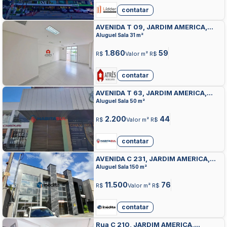
contatar
AVENIDA T 09, JARDIM AMERICA,
GOIANIA
Aluguel Sala 31 m²
1.860
59
R$
Valor m² R$
contatar
AVENIDA T 63, JARDIM AMERICA,
GOIANIA
Aluguel Sala 50 m²
2.200
44
R$
Valor m² R$
contatar
AVENIDA C 231, JARDIM AMERICA,
GOIANIA
Aluguel Sala 150 m²
11.500
76
R$
Valor m² R$
contatar
Rua C 210, JARDIM AMERICA,