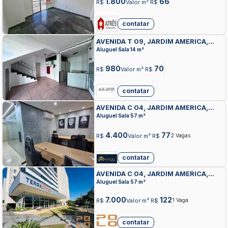
1.800
66
R$
Valor m² R$
contatar
AVENIDA T 09, JARDIM AMERICA,
GOIANIA
Aluguel Sala 14 m²
980
70
R$
Valor m² R$
contatar
AVENIDA C 04, JARDIM AMERICA,
GOIANIA
Aluguel Sala 57 m²
4.400
77
R$
Valor m² R$
2 Vagas
contatar
AVENIDA C 04, JARDIM AMERICA,
GOIANIA
Aluguel Sala 57 m²
7.000
122
R$
Valor m² R$
1 Vaga
contatar