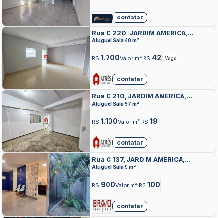
contatar
Rua C 220, JARDIM AMERICA,
GOIANIA
Aluguel Sala 40 m²
1.700
42
R$
Valor m² R$
1 Vaga
contatar
Rua C 210, JARDIM AMERICA,
GOIANIA
Aluguel Sala 57 m²
1.100
19
R$
Valor m² R$
contatar
Rua C 137, JARDIM AMERICA,
GOIANIA
Aluguel Sala 9 m²
900
100
R$
Valor m² R$
contatar