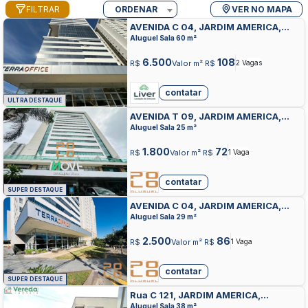
FILTRAR
ORDENAR
VER NO MAPA
AVENIDA C 04, JARDIM AMERICA,
GOIANIA
Aluguel Sala 60 m²
6.500
108
R$
Valor m² R$
2 Vagas
contatar
ULTRA DESTAQUE
AVENIDA T 09, JARDIM AMERICA,
GOIANIA
Aluguel Sala 25 m²
1.800
72
R$
Valor m² R$
1 Vaga
contatar
SUPER DESTAQUE
AVENIDA C 04, JARDIM AMERICA,
GOIANIA
Aluguel Sala 29 m²
2.500
86
R$
Valor m² R$
1 Vaga
contatar
SUPER DESTAQUE
Rua C 121, JARDIM AMERICA,
GOIANIA
Aluguel Sala 38 m²