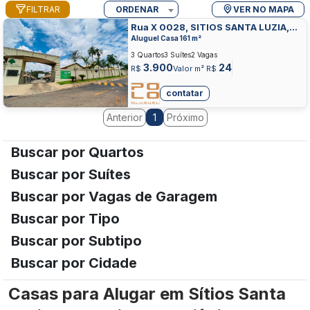
FILTRAR
ORDENAR
VER NO MAPA
Rua X 0028, SITIOS SANTA LUZIA,
APARECIDA DE GOIANIA
Aluguel Casa 161 m²
3 Quartos
3 Suítes
2 Vagas
3.900
24
R$
Valor m² R$
contatar
Anterior
Próximo
1
Buscar por Quartos
Buscar por Suítes
Buscar por Vagas de Garagem
Buscar por Tipo
Buscar por Subtipo
Buscar por Cidade
Casas para Alugar em Sítios Santa