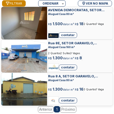
FILTRAR
ORDENAR
VER NO MAPA
AVENIDA DEMOCRATAS, SETOR
GARAVELO, APARECIDA DE GOIANIA
Aluguel Casa 80 m²
1.500
18
R$
Valor m² R$
2 Quartos
1 Vaga
contatar
Rua 8E, SETOR GARAVELO,
APARECIDA DE GOIANIA
Aluguel Casa 160 m²
2 Quartos
2 Suítes
3 Vagas
1.300
8
R$
Valor m² R$
contatar
Rua 8 A, SETOR GARAVELO,
APARECIDA DE GOIANIA
Aluguel Casa 80 m²
1.300
16
R$
Valor m² R$
3 Quartos
1 Vaga
contatar
Anterior
Próximo
1