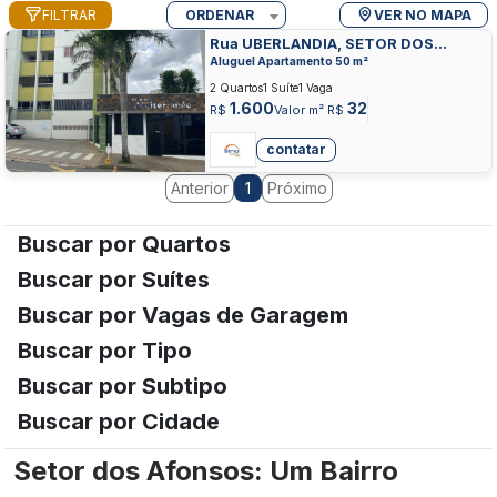
FILTRAR
ORDENAR
VER NO MAPA
Rua UBERLANDIA, SETOR DOS
AFONSOS, APARECIDA DE GOIANIA
Aluguel Apartamento 50 m²
2 Quartos
1 Suíte
1 Vaga
1.600
32
R$
Valor m² R$
contatar
Anterior
Próximo
1
Buscar por Quartos
Buscar por Suítes
Buscar por Vagas de Garagem
Buscar por Tipo
Buscar por Subtipo
Buscar por Cidade
Setor dos Afonsos: Um Bairro