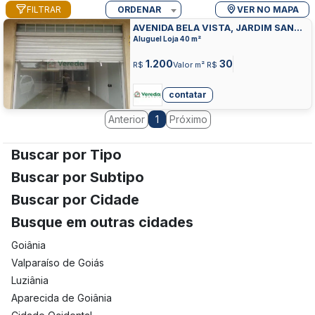
FILTRAR
ORDENAR
VER NO MAPA
AVENIDA BELA VISTA, JARDIM SANTO
ANTONIO, APARECIDA DE GOIANIA
Aluguel Loja 40 m²
1.200
30
R$
Valor m² R$
contatar
Anterior
Próximo
1
Buscar por Tipo
Buscar por Subtipo
Buscar por Cidade
Busque em outras cidades
Goiânia
Valparaíso de Goiás
Luziânia
Aparecida de Goiânia