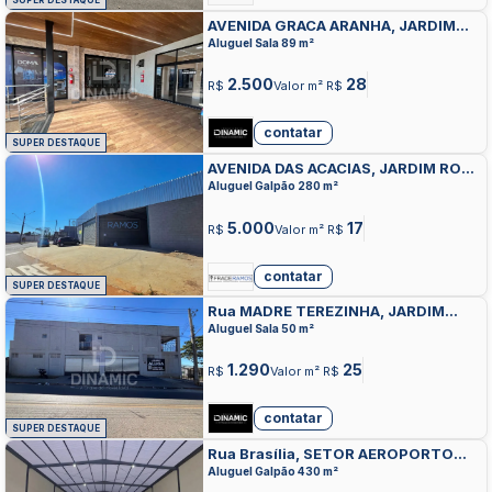
SUPER DESTAQUE
AVENIDA GRACA ARANHA, JARDIM
BURITI SERENO, APARECIDA DE
Aluguel Sala 89 m²
GOIANIA
2.500
28
R$
Valor m² R$
contatar
SUPER DESTAQUE
AVENIDA DAS ACACIAS, JARDIM ROSA
DO SUL, APARECIDA DE GOIANIA
Aluguel Galpão 280 m²
5.000
17
R$
Valor m² R$
contatar
SUPER DESTAQUE
Rua MADRE TEREZINHA, JARDIM
DOM BOSCO, APARECIDA DE GOIANIA
Aluguel Sala 50 m²
1.290
25
R$
Valor m² R$
contatar
SUPER DESTAQUE
Rua Brasília, SETOR AEROPORTO
SUL, APARECIDA DE GOIANIA
Aluguel Galpão 430 m²