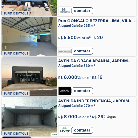
contatar
SUPER DESTAQUE
Rua GONCALO BEZERRA LIMA, VILA
MARIA, APARECIDA DE GOIANIA
Aluguel Galpão 265 m²
5.500
20
R$
Valor m² R$
contatar
SUPER DESTAQUE
AVENIDA GRACA ARANHA, JARDIM
BURITI SERENO, APARECIDA DE
Aluguel Galpão 360 m²
GOIANIA
6.000
16
R$
Valor m² R$
contatar
SUPER DESTAQUE
AVENIDA INDEPENDENCIA, JARDIM
MONTE CRISTO, APARECIDA DE
Aluguel Galpão 270 m²
GOIANIA
8.000
29
R$
Valor m² R$
2 Vagas
contatar
SUPER DESTAQUE