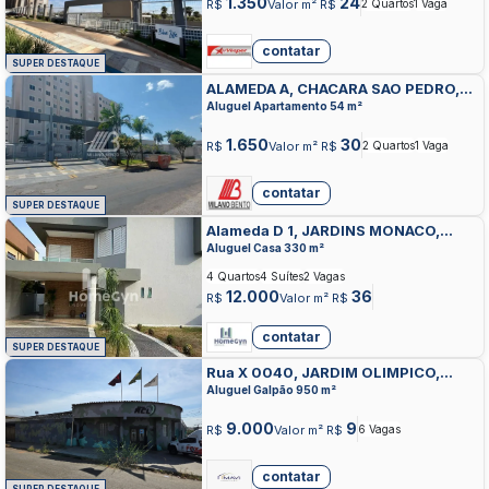
1.350
24
R$
Valor m² R$
2 Quartos
1 Vaga
contatar
SUPER DESTAQUE
ALAMEDA A, CHACARA SAO PEDRO,
APARECIDA DE GOIANIA
Aluguel Apartamento 54 m²
1.650
30
R$
Valor m² R$
2 Quartos
1 Vaga
contatar
SUPER DESTAQUE
Alameda D 1, JARDINS MONACO,
APARECIDA DE GOIANIA
Aluguel Casa 330 m²
4 Quartos
4 Suítes
2 Vagas
12.000
36
R$
Valor m² R$
contatar
SUPER DESTAQUE
Rua X 0040, JARDIM OLIMPICO,
APARECIDA DE GOIANIA
Aluguel Galpão 950 m²
9.000
9
R$
Valor m² R$
6 Vagas
contatar