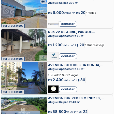
DO BOSQUE, APARECIDA DE GOIANIA
Aluguel Galpão 300 m²
6.000
20
R$
Valor m² R$
4 Vagas
contatar
SUPER DESTAQUE
Rua 22 DE ABRIL, PARQUE
FLAMBOYANT, APARECIDA DE
Aluguel Apartamento 60 m²
GOIANIA
1.200
20
R$
Valor m² R$
2 Quartos
1 Vaga
contatar
SUPER DESTAQUE
AVENIDA EUCLIDES DA CUNHA,
CONJUNTO CRUZEIRO DO SUL,
Aluguel Apartamento 66 m²
APARECIDA DE GOIANIA
3 Quartos
1 Suíte
2 Vagas
2.400
36
R$
Valor m² R$
contatar
SUPER DESTAQUE
AVENIDA EURIPEDES MENEZES,
PARQUE INDUSTRIAL DE APARECIDA
Aluguel Galpão 2640 m²
DE GOIANIA, APARECIDA DE GOIANIA
58.800
22
R$
Valor m² R$