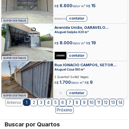
6.600
15
R$
Valor m² R$
contatar
SUPER DESTAQUE
Avenida União, GARAVELO
RESIDENCIAL PARK, APARECIDA DE
Aluguel Galpão 420 m²
GOIANIA
8.000
19
R$
Valor m² R$
contatar
SUPER DESTAQUE
Rua IGNACIO CAMPOS, SETOR
SERRA DOURADA, APARECIDA DE
Aluguel Casa 180 m²
GOIANIA
2 Quartos
1 Suíte
2 Vagas
1.700
9
R$
Valor m² R$
contatar
SUPER DESTAQUE
Anterior
2
3
4
5
6
7
8
9
10
11
12
13
14
1
Próximo
Buscar por Quartos