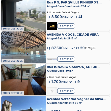
Rua P 5, PARQVILLE PINHEIROS,
APARECIDA DE GOIANIA
Aluguel Casa Condominio 204 m²
4 Quartos
4 Suítes
4 Vagas
8.500
41
R$
Valor m² R$
contatar
SUPER DESTAQUE
AVENIDA V 0008, CIDADE VERA
CRUZ, APARECIDA DE GOIANIA
Aluguel Galpão 2918 m²
87.500
29
R$
Valor m² R$
15 Vagas
contatar
SUPER DESTAQUE
Rua IGNACIO CAMPOS, SETOR
SERRA DOURADA, APARECIDA DE
Aluguel Casa 180 m²
GOIANIA
2 Quartos
1 Suíte
2 Vagas
1.700
9
R$
Valor m² R$
contatar
SUPER DESTAQUE
Avenida Vereador Vagner da Silva
Ferreira, JARDIM MONTE LIBANO,
Aluguel Apartamento 56 m²
APARECIDA DE GOIANIA