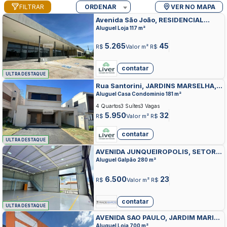
FILTRAR
ORDENAR
VER NO MAPA
Avenida São João, RESIDENCIAL
ALDEIA DO PARQUE, APARECIDA DE
Aluguel Loja 117 m²
GOIANIA
5.265
45
R$
Valor m² R$
contatar
ULTRA DESTAQUE
Rua Santorini, JARDINS MARSELHA,
APARECIDA DE GOIANIA
Aluguel Casa Condominio 181 m²
4 Quartos
3 Suítes
3 Vagas
5.950
32
R$
Valor m² R$
contatar
ULTRA DESTAQUE
AVENIDA JUNQUEIROPOLIS, SETOR
SERRA DOURADA, APARECIDA DE
Aluguel Galpão 280 m²
GOIANIA
6.500
23
R$
Valor m² R$
contatar
ULTRA DESTAQUE
AVENIDA SAO PAULO, JARDIM MARIA
INES, APARECIDA DE GOIANIA
Aluguel Loja 700 m²