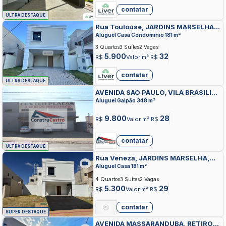
contatar
ULTRA DESTAQUE
Rua Toulouse, JARDINS MARSELHA,
APARECIDA DE GOIANIA
Aluguel Casa Condominio 181 m²
3 Quartos
3 Suítes
2 Vagas
5.900
32
R$
Valor m² R$
contatar
ULTRA DESTAQUE
AVENIDA SAO PAULO, VILA BRASILIA,
APARECIDA DE GOIANIA
Aluguel Galpão 348 m²
9.800
28
R$
Valor m² R$
contatar
ULTRA DESTAQUE
Rua Veneza, JARDINS MARSELHA,
APARECIDA DE GOIANIA
Aluguel Casa 181 m²
4 Quartos
3 Suítes
2 Vagas
5.300
29
R$
Valor m² R$
contatar
SUPER DESTAQUE
AVENIDA MASSARANDUBA, RETIRO