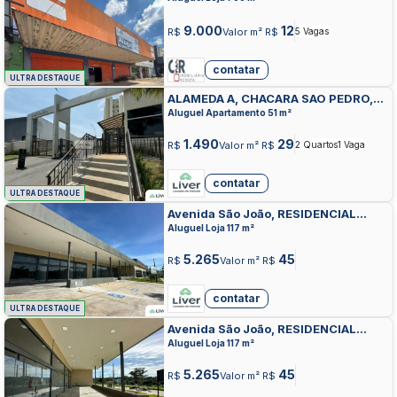
9.000
12
R$
Valor m² R$
5 Vagas
contatar
ULTRA DESTAQUE
ALAMEDA A, CHACARA SAO PEDRO,
APARECIDA DE GOIANIA
Aluguel Apartamento 51 m²
1.490
29
R$
Valor m² R$
2 Quartos
1 Vaga
contatar
ULTRA DESTAQUE
Avenida São João, RESIDENCIAL
ALDEIA DO PARQUE, APARECIDA DE
Aluguel Loja 117 m²
GOIANIA
5.265
45
R$
Valor m² R$
contatar
ULTRA DESTAQUE
Avenida São João, RESIDENCIAL
ALDEIA DO PARQUE, APARECIDA DE
Aluguel Loja 117 m²
GOIANIA
5.265
45
R$
Valor m² R$