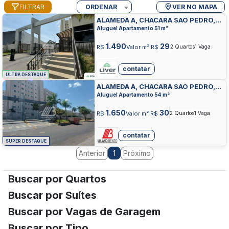
FILTRAR
ORDENAR
VER NO MAPA
ALAMEDA A, CHACARA SAO PEDRO,
APARECIDA DE GOIANIA
Aluguel Apartamento 51 m²
1.490
29
R$
Valor m² R$
2 Quartos
1 Vaga
contatar
ULTRA DESTAQUE
ALAMEDA A, CHACARA SAO PEDRO,
APARECIDA DE GOIANIA
Aluguel Apartamento 54 m²
1.650
30
R$
Valor m² R$
2 Quartos
1 Vaga
contatar
SUPER DESTAQUE
Anterior
Próximo
1
Buscar por Quartos
Buscar por Suítes
Buscar por Vagas de Garagem
Buscar por Tipo