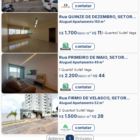
contatar
Rua QUINZE DE DEZEMBRO, SETOR
CENTRAL, ANAPOLIS
Aluguel Apartamento 150 m²
1.700
11
R$
Valor m² R$
3 Quartos
1 Suíte
1 Vaga
contatar
Rua PRIMEIRO DE MAIO, SETOR
CENTRAL, ANAPOLIS
Aluguel Apartamento 49 m²
1 Quarto
1 Suíte
1 Vaga
2.200
44
R$
Valor m² R$
contatar
Rua FIRMO DE VELASCO, SETOR
CENTRAL, ANAPOLIS
Aluguel Apartamento 52 m²
2 Quartos
1 Suíte
1 Vaga
1.500
28
R$
Valor m² R$
contatar
Anterior
Próximo
1