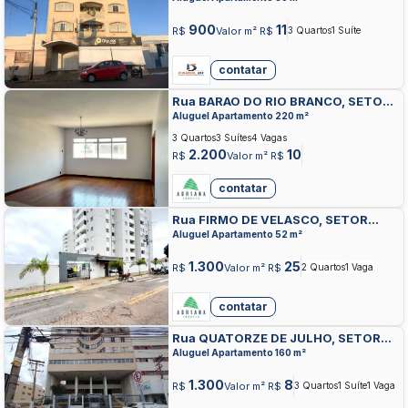
900
11
R$
Valor m² R$
3 Quartos
1 Suíte
contatar
Rua BARAO DO RIO BRANCO, SETOR
CENTRAL, ANAPOLIS
Aluguel Apartamento 220 m²
3 Quartos
3 Suítes
4 Vagas
2.200
10
R$
Valor m² R$
contatar
Rua FIRMO DE VELASCO, SETOR
CENTRAL, ANAPOLIS
Aluguel Apartamento 52 m²
1.300
25
R$
Valor m² R$
2 Quartos
1 Vaga
contatar
Rua QUATORZE DE JULHO, SETOR
CENTRAL, ANAPOLIS
Aluguel Apartamento 160 m²
1.300
8
R$
Valor m² R$
3 Quartos
1 Suíte
1 Vaga