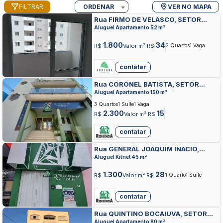
FILTRAR
ORDENAR
VER NO MAPA
Rua FIRMO DE VELASCO, SETOR
CENTRAL, ANAPOLIS
Aluguel Apartamento 52 m²
1.800
34
R$
Valor m² R$
2 Quartos
1 Vaga
contatar
Rua CORONEL BATISTA, SETOR
CENTRAL, ANAPOLIS
Aluguel Apartamento 150 m²
3 Quartos
1 Suíte
1 Vaga
2.300
15
R$
Valor m² R$
contatar
Rua GENERAL JOAQUIM INACIO,
SETOR CENTRAL, ANAPOLIS
Aluguel Kitnet 45 m²
1.300
28
R$
Valor m² R$
1 Quarto
1 Suíte
contatar
Rua QUINTINO BOCAIUVA, SETOR
CENTRAL, ANAPOLIS
Aluguel Apartamento 80 m²