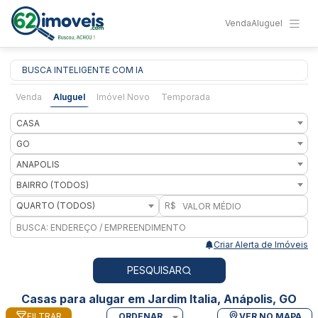
Venda
Aluguel
BUSCA INTELIGENTE COM IA
Venda
Aluguel
Imóvel Novo
Temporada
CASA
GO
ANAPOLIS
BAIRRO (TODOS)
QUARTO (TODOS)
R$
Criar Alerta de Imóveis
PESQUISAR
Casas para alugar em Jardim Italia, Anápolis, GO
FILTRAR
ORDENAR
VER NO MAPA