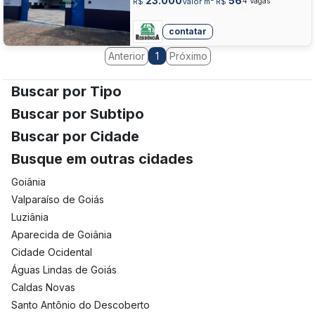
23.000
56
R$
Valor m² R$
4 Vagas
contatar
Anterior
Próximo
1
Buscar por Tipo
Buscar por Subtipo
Buscar por Cidade
Busque em outras cidades
Goiânia
Valparaíso de Goiás
Luziânia
Aparecida de Goiânia
Cidade Ocidental
Águas Lindas de Goiás
Caldas Novas
Santo Antônio do Descoberto