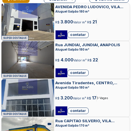
AVENIDA PEDRO LUDOVICO, VILA
SAO JOAQUIM, ANAPOLIS
Aluguel Galpão 180 m²
3.800
21
R$
Valor m² R$
contatar
SUPER DESTAQUE
Rua JUNDIAI, JUNDIAI, ANAPOLIS
Aluguel Galpão 180 m²
4.000
22
R$
Valor m² R$
contatar
SUPER DESTAQUE
Avenida Tiradentes, CENTRO,
ANAPOLIS
Aluguel Galpão 180 m²
3.200
17
R$
Valor m² R$
3 Vagas
contatar
SUPER DESTAQUE
Rua CAPITAO SILVERIO, VILA
SANTANA, ANAPOLIS
Aluguel Galpão 170 m²