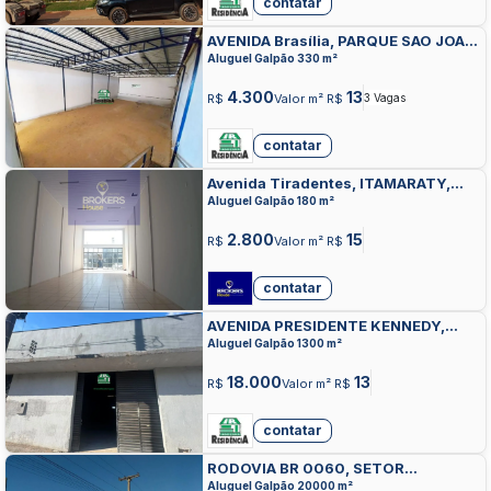
contatar
AVENIDA Brasília, PARQUE SAO JOAO,
ANAPOLIS
Aluguel Galpão 330 m²
4.300
13
R$
Valor m² R$
3 Vagas
contatar
Avenida Tiradentes, ITAMARATY,
ANAPOLIS
Aluguel Galpão 180 m²
2.800
15
R$
Valor m² R$
contatar
AVENIDA PRESIDENTE KENNEDY,
JARDIM ALEXANDRINA, ANAPOLIS
Aluguel Galpão 1300 m²
18.000
13
R$
Valor m² R$
contatar
RODOVIA BR 0060, SETOR
INDUSTRIAL AEROPORTO, ANAPOLIS
Aluguel Galpão 20000 m²