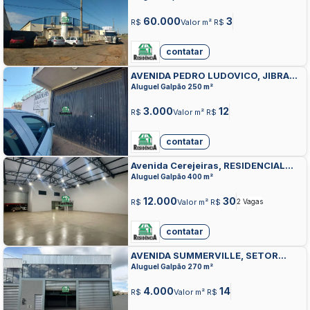
60.000
3
R$
Valor m² R$
contatar
AVENIDA PEDRO LUDOVICO, JIBRAN
EL HADJ, ANAPOLIS
Aluguel Galpão 250 m²
3.000
12
R$
Valor m² R$
contatar
Avenida Cerejeiras, RESIDENCIAL
CEREJEIRAS, ANAPOLIS
Aluguel Galpão 400 m²
12.000
30
R$
Valor m² R$
2 Vagas
contatar
AVENIDA SUMMERVILLE, SETOR
SUMMERVILLE, ANAPOLIS
Aluguel Galpão 270 m²
4.000
14
R$
Valor m² R$