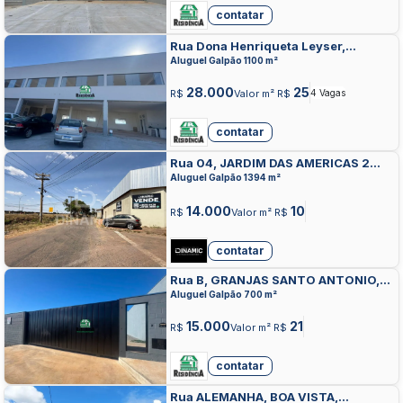
contatar
Rua Dona Henriqueta Leyser,
RESIDENCIAL SANTA CRUZ,
Aluguel Galpão 1100 m²
ANAPOLIS
28.000
25
R$
Valor m² R$
4 Vagas
contatar
Rua 04, JARDIM DAS AMERICAS 2
ETAPA, ANAPOLIS
Aluguel Galpão 1394 m²
14.000
10
R$
Valor m² R$
contatar
Rua B, GRANJAS SANTO ANTONIO,
ANAPOLIS
Aluguel Galpão 700 m²
15.000
21
R$
Valor m² R$
contatar
Rua ALEMANHA, BOA VISTA,