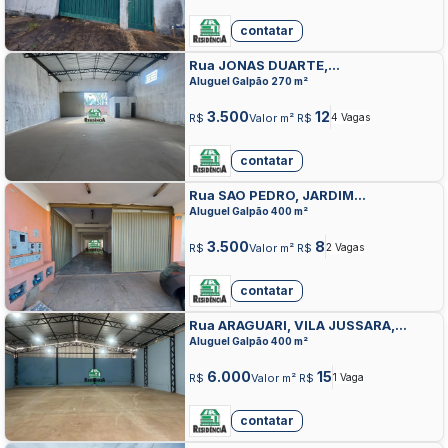
contatar
Rua JONAS DUARTE,
CALIXTOLANDIA, ANAPOLIS
Aluguel Galpão 270 m²
3.500
12
R$
Valor m² R$
4 Vagas
contatar
Rua SAO PEDRO, JARDIM
GONCALVES, ANAPOLIS
Aluguel Galpão 400 m²
3.500
8
R$
Valor m² R$
2 Vagas
contatar
Rua ARAGUARI, VILA JUSSARA,
ANAPOLIS
Aluguel Galpão 400 m²
6.000
15
R$
Valor m² R$
1 Vaga
contatar