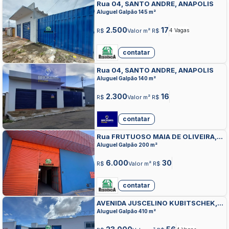
Rua 04, SANTO ANDRE, ANAPOLIS
Aluguel Galpão 145 m²
2.500
17
R$
Valor m² R$
4 Vagas
contatar
Rua 04, SANTO ANDRE, ANAPOLIS
Aluguel Galpão 140 m²
2.300
16
R$
Valor m² R$
contatar
Rua FRUTUOSO MAIA DE OLIVEIRA,
VILA INDUSTRIAL, ANAPOLIS
Aluguel Galpão 200 m²
6.000
30
R$
Valor m² R$
contatar
AVENIDA JUSCELINO KUBITSCHEK,
JUNDIAI, ANAPOLIS
Aluguel Galpão 410 m²