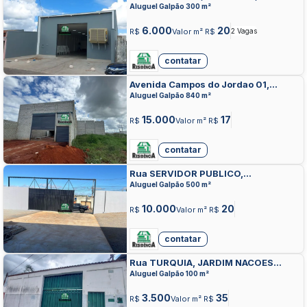
ANAPOLIS
Aluguel Galpão 300 m²
6.000
20
R$
Valor m² R$
2 Vagas
contatar
Avenida Campos do Jordao 01,
RESIDENCIAL CAMPOS DO JORDAO,
Aluguel Galpão 840 m²
ANAPOLIS
15.000
17
R$
Valor m² R$
contatar
Rua SERVIDOR PUBLICO,
POLOCENTRO L, ANAPOLIS
Aluguel Galpão 500 m²
10.000
20
R$
Valor m² R$
contatar
Rua TURQUIA, JARDIM NACOES
UNIDAS, ANAPOLIS
Aluguel Galpão 100 m²
3.500
35
R$
Valor m² R$