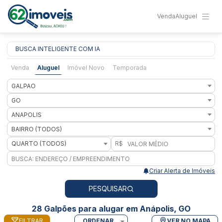
Venda
Aluguel
BUSCA INTELIGENTE COM IA
Venda
Aluguel
Imóvel Novo
Temporada
GALPAO
GO
ANAPOLIS
BAIRRO (TODOS)
QUARTO (TODOS)
R$
Criar Alerta de Imóveis
PESQUISAR
28 Galpões para alugar em Anápolis, GO
FILTRAR
ORDENAR
VER NO MAPA