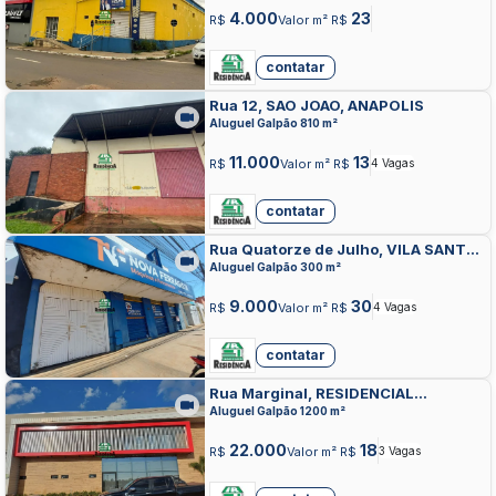
4.000
23
R$
Valor m² R$
contatar
Rua 12, SAO JOAO, ANAPOLIS
Aluguel Galpão 810 m²
11.000
13
R$
Valor m² R$
4 Vagas
contatar
Rua Quatorze de Julho, VILA SANTA
TEREZINHA, ANAPOLIS
Aluguel Galpão 300 m²
9.000
30
R$
Valor m² R$
4 Vagas
contatar
Rua Marginal, RESIDENCIAL
CEREJEIRAS, ANAPOLIS
Aluguel Galpão 1200 m²
22.000
18
R$
Valor m² R$
3 Vagas