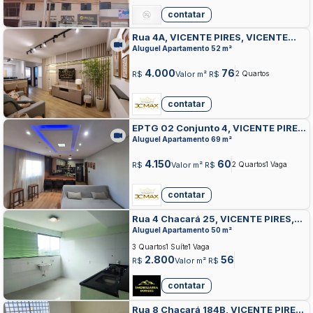
contatar
Rua 4A, VICENTE PIRES, VICENTE
PIRES
Aluguel Apartamento 52 m²
4.000
76
R$
Valor m² R$
2 Quartos
contatar
EPTG 02 Conjunto 4, VICENTE PIRES,
VICENTE PIRES
Aluguel Apartamento 69 m²
4.150
60
R$
Valor m² R$
2 Quartos
1 Vaga
contatar
Rua 4 Chacará 25, VICENTE PIRES,
VICENTE PIRES
Aluguel Apartamento 50 m²
3 Quartos
1 Suíte
1 Vaga
2.800
56
R$
Valor m² R$
contatar
Rua 8 Chacará 184B, VICENTE PIRES,