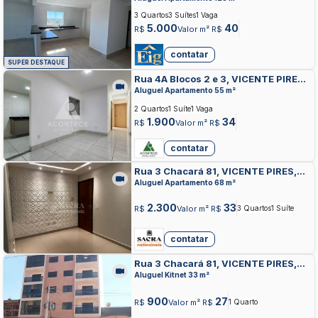
3 Quartos
3 Suítes
1 Vaga
5.000
40
R$
Valor m² R$
contatar
SUPER DESTAQUE
Rua 4A Blocos 2 e 3, VICENTE PIRES,
VICENTE PIRES
Aluguel Apartamento 55 m²
2 Quartos
1 Suíte
1 Vaga
1.900
34
R$
Valor m² R$
contatar
Rua 3 Chacará 81, VICENTE PIRES,
VICENTE PIRES
Aluguel Apartamento 68 m²
2.300
33
R$
Valor m² R$
3 Quartos
1 Suíte
contatar
Rua 3 Chacará 81, VICENTE PIRES,
VICENTE PIRES
Aluguel Kitnet 33 m²
900
27
R$
Valor m² R$
1 Quarto