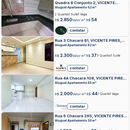
Quadra 8 Conjunto 2, VICENTE
PIRES, VICENTE PIRES
Aluguel Apartamento 52 m²
2 Quartos
1 Suíte
1 Vaga
2.850
54
R$
Valor m² R$
contatar
Rua 3 Chacará 81, VICENTE PIRES,
VICENTE PIRES
Aluguel Apartamento 62 m²
2.300
37
R$
Valor m² R$
3 Quartos
1 Suíte
contatar
Rua 4A Chacará 108, VICENTE PIRES,
VICENTE PIRES
Aluguel Apartamento 45 m²
2.000
44
R$
Valor m² R$
1 Quarto
1 Vaga
contatar
Rua 6 Chacará 265, VICENTE PIRES,
VICENTE PIRES
Aluguel Apartamento 30 m²