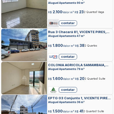
VICENTE PIRES
Aluguel Apartamento 90 m²
2.100
23
R$
Valor m² R$
2 Quartos
1 Vaga
contatar
Rua 3 Chacará 81, VICENTE PIRES,
VICENTE PIRES
Aluguel Apartamento 47 m²
1.800
38
R$
Valor m² R$
2 Quartos
contatar
COLONIA AGRICOLA SAMAMBAIA,
COLONIA AGRICOLA SAMAMBAIA,
Aluguel Apartamento 79 m²
VICENTE PIRES
1.600
20
R$
Valor m² R$
2 Quartos
1 Suíte
contatar
EPTG 03 Conjunto 1, VICENTE PIRES,
VICENTE PIRES
Aluguel Apartamento 36 m²
1.500
41
R$
Valor m² R$
2 Quartos
1 Suíte