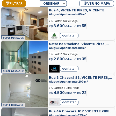
FILTRAR
ORDENAR
VER NO MAPA
Rua 4, VICENTE PIRES, VICENTE
PIRES
Aluguel Apartamento 65 m²
2 Quartos
1 Suíte
1 Vaga
3.600
55
R$
Valor m² R$
contatar
SUPER DESTAQUE
Setor habitacional Vicente Pires,
VICENTE PIRES, VICENTE PIRES
Aluguel Apartamento 80 m²
3 Quartos
1 Suíte
1 Vaga
2.800
35
R$
Valor m² R$
contatar
SUPER DESTAQUE
Rua 3 Chacará 83, VICENTE PIRES,
VICENTE PIRES
Aluguel Apartamento 200 m²
3 Quartos
2 Suítes
1 Vaga
4.500
22
R$
Valor m² R$
contatar
SUPER DESTAQUE
Rua 4A Chacará 107, VICENTE PIRES,
VICENTE PIRES
Aluguel Apartamento 123 m²