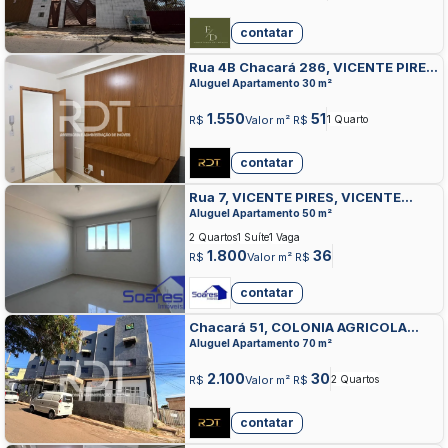
contatar
Rua 4B Chacará 286, VICENTE PIRES,
VICENTE PIRES
Aluguel Apartamento 30 m²
1.550
51
R$
Valor m² R$
1 Quarto
contatar
Rua 7, VICENTE PIRES, VICENTE
PIRES
Aluguel Apartamento 50 m²
2 Quartos
1 Suíte
1 Vaga
1.800
36
R$
Valor m² R$
contatar
Chacará 51, COLONIA AGRICOLA
SAMAMBAIA, VICENTE PIRES
Aluguel Apartamento 70 m²
2.100
30
R$
Valor m² R$
2 Quartos
contatar