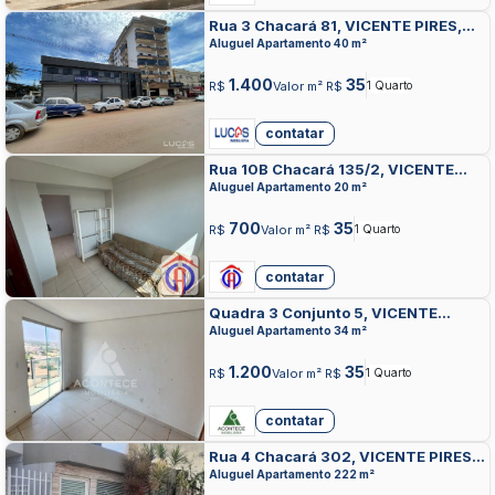
Rua 3 Chacará 81, VICENTE PIRES,
VICENTE PIRES
Aluguel Apartamento 40 m²
1.400
35
R$
Valor m² R$
1 Quarto
contatar
Rua 10B Chacará 135/2, VICENTE
PIRES, VICENTE PIRES
Aluguel Apartamento 20 m²
700
35
R$
Valor m² R$
1 Quarto
contatar
Quadra 3 Conjunto 5, VICENTE
PIRES, VICENTE PIRES
Aluguel Apartamento 34 m²
1.200
35
R$
Valor m² R$
1 Quarto
contatar
Rua 4 Chacará 302, VICENTE PIRES,
VICENTE PIRES
Aluguel Apartamento 222 m²