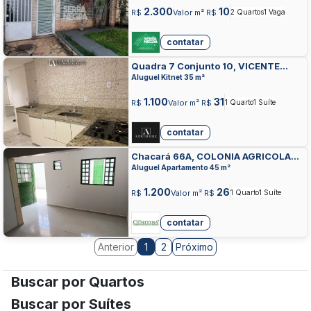
2.300
10
R$
Valor m² R$
2 Quartos
1 Vaga
contatar
Quadra 7 Conjunto 10, VICENTE
PIRES, VICENTE PIRES
Aluguel Kitnet 35 m²
1.100
31
R$
Valor m² R$
1 Quarto
1 Suíte
contatar
Chacará 66A, COLONIA AGRICOLA
SAMAMBAIA, VICENTE PIRES
Aluguel Apartamento 45 m²
1.200
26
R$
Valor m² R$
1 Quarto
1 Suíte
contatar
Anterior
2
Próximo
1
Buscar por Quartos
Buscar por Suítes