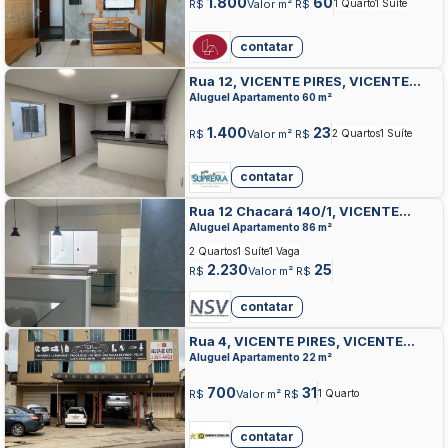
1.800
60
R$
Valor m² R$
1 Quarto
1 Suíte
contatar
Rua 12, VICENTE PIRES, VICENTE
PIRES
Aluguel Apartamento 60 m²
1.400
23
R$
Valor m² R$
2 Quartos
1 Suíte
contatar
Rua 12 Chacará 140/1, VICENTE
PIRES, VICENTE PIRES
Aluguel Apartamento 86 m²
2 Quartos
1 Suíte
1 Vaga
2.230
25
R$
Valor m² R$
contatar
Rua 4, VICENTE PIRES, VICENTE
PIRES
Aluguel Apartamento 22 m²
700
31
R$
Valor m² R$
1 Quarto
contatar