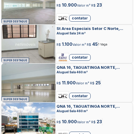
10.900
23
R$
Valor m² R$
contatar
SUPER DESTAQUE
St Area Especiais Setor C Norte,
TAGUATINGA NORTE, TAGUATINGA
Aluguel Sala 24 m²
1.100
45
R$
Valor m² R$
1 Vaga
contatar
SUPER DESTAQUE
QNA 16, TAGUATINGA NORTE,
TAGUATINGA
Aluguel Sala 460 m²
11.900
25
R$
Valor m² R$
contatar
SUPER DESTAQUE
QNA 16, TAGUATINGA NORTE,
TAGUATINGA
Aluguel Sala 460 m²
10.900
23
R$
Valor m² R$