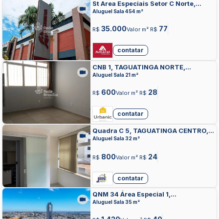
St Area Especiais Setor C Norte,
TAGUATINGA NORTE, TAGUATINGA
Aluguel Sala 454 m²
35.000
77
R$
Valor m² R$
contatar
CNB 1, TAGUATINGA NORTE,
TAGUATINGA
Aluguel Sala 21 m²
600
28
R$
Valor m² R$
contatar
Quadra C 5, TAGUATINGA CENTRO,
TAGUATINGA
Aluguel Sala 32 m²
800
24
R$
Valor m² R$
contatar
QNM 34 Área Especial 1,
TAGUATINGA NORTE, TAGUATINGA
Aluguel Sala 35 m²