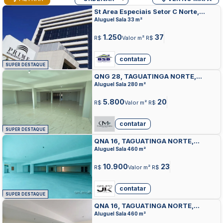
St Area Especiais Setor C Norte,
TAGUATINGA NORTE, TAGUATINGA
Aluguel Sala 33 m²
1.250
37
R$
Valor m² R$
contatar
SUPER DESTAQUE
QNG 28, TAGUATINGA NORTE,
TAGUATINGA
Aluguel Sala 280 m²
5.800
20
R$
Valor m² R$
contatar
SUPER DESTAQUE
QNA 16, TAGUATINGA NORTE,
TAGUATINGA
Aluguel Sala 460 m²
10.900
23
R$
Valor m² R$
contatar
SUPER DESTAQUE
QNA 16, TAGUATINGA NORTE,
TAGUATINGA
Aluguel Sala 460 m²