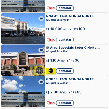
contatar
QNA 41, TAGUATINGA NORTE,
TAGUATINGA
Aluguel Sala 100 m²
10.000
100
R$
Valor m² R$
contatar
St Area Especiais Setor C Norte,
TAGUATINGA NORTE, TAGUATINGA
Aluguel Sala 30 m²
1.100
36
R$
Valor m² R$
contatar
QNB 13, TAGUATINGA NORTE,
TAGUATINGA
Aluguel Sala 44 m²
2.800
63
R$
Valor m² R$
contatar