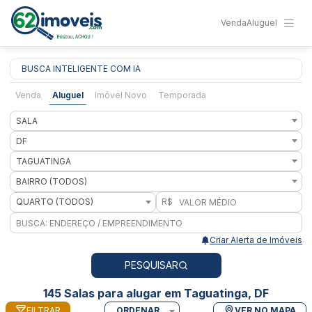
Venda
Aluguel
BUSCA INTELIGENTE COM IA
Venda
Aluguel
Imóvel Novo
Temporada
SALA
DF
TAGUATINGA
BAIRRO (TODOS)
QUARTO (TODOS)
R$
Criar Alerta de Imóveis
PESQUISAR
145 Salas para alugar em Taguatinga, DF
FILTRAR
ORDENAR
VER NO MAPA