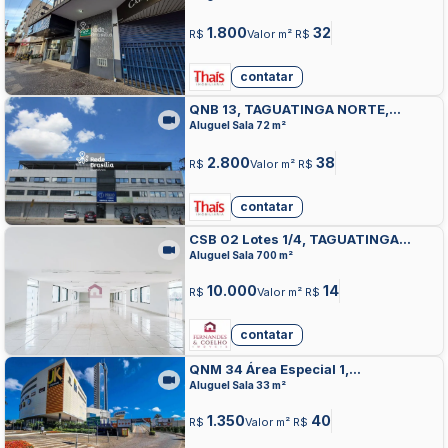
1.800
32
R$
Valor m² R$
contatar
QNB 13, TAGUATINGA NORTE,
TAGUATINGA
Aluguel Sala 72 m²
2.800
38
R$
Valor m² R$
contatar
CSB 02 Lotes 1/4, TAGUATINGA
CENTRO, TAGUATINGA
Aluguel Sala 700 m²
10.000
14
R$
Valor m² R$
contatar
QNM 34 Área Especial 1,
TAGUATINGA NORTE, TAGUATINGA
Aluguel Sala 33 m²
1.350
40
R$
Valor m² R$