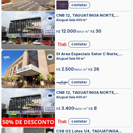
contatar
CNB 12, TAGUATINGA NORTE,
TAGUATINGA
Aluguel Sala 400 m²
12.000
30
R$
Valor m² R$
contatar
St Area Especiais Setor C Norte,
TAGUATINGA NORTE, TAGUATINGA
Aluguel Sala 96 m²
2.500
26
R$
Valor m² R$
contatar
CNB 12, TAGUATINGA NORTE,
TAGUATINGA
Aluguel Sala 400 m²
3.400
8
R$
Valor m² R$
contatar
CSB 02 Lotes 1/4, TAGUATINGA