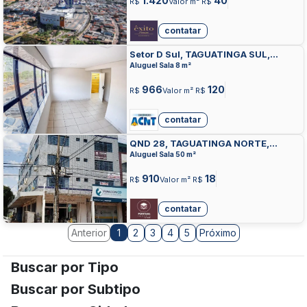
1.420
40
R$
Valor m² R$
contatar
Setor D Sul, TAGUATINGA SUL,
TAGUATINGA
Aluguel Sala 8 m²
966
120
R$
Valor m² R$
contatar
QND 28, TAGUATINGA NORTE,
TAGUATINGA
Aluguel Sala 50 m²
910
18
R$
Valor m² R$
contatar
Anterior
2
3
4
5
Próximo
1
Buscar por Tipo
Buscar por Subtipo