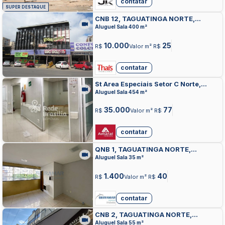
contatar
SUPER DESTAQUE
CNB 12, TAGUATINGA NORTE,
TAGUATINGA
Aluguel Sala 400 m²
10.000
25
R$
Valor m² R$
contatar
St Area Especiais Setor C Norte,
TAGUATINGA NORTE, TAGUATINGA
Aluguel Sala 454 m²
35.000
77
R$
Valor m² R$
contatar
QNB 1, TAGUATINGA NORTE,
TAGUATINGA
Aluguel Sala 35 m²
1.400
40
R$
Valor m² R$
contatar
CNB 2, TAGUATINGA NORTE,
TAGUATINGA
Aluguel Sala 55 m²