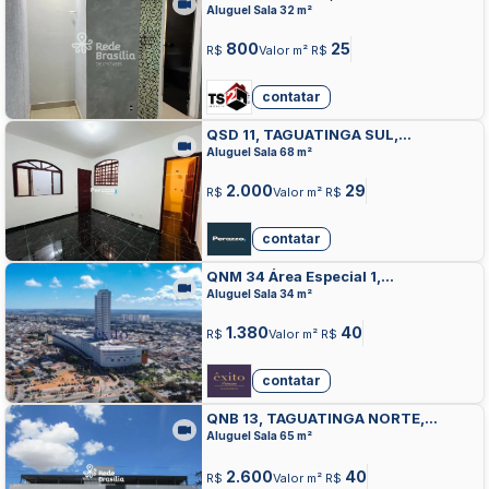
CENTRO, TAGUATINGA
Aluguel Sala 32 m²
800
25
R$
Valor m² R$
contatar
QSD 11, TAGUATINGA SUL,
TAGUATINGA
Aluguel Sala 68 m²
2.000
29
R$
Valor m² R$
contatar
QNM 34 Área Especial 1,
TAGUATINGA NORTE, TAGUATINGA
Aluguel Sala 34 m²
1.380
40
R$
Valor m² R$
contatar
QNB 13, TAGUATINGA NORTE,
TAGUATINGA
Aluguel Sala 65 m²
2.600
40
R$
Valor m² R$