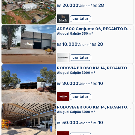
20.000
28
R$
Valor m² R$
contatar
ADE 600 Conjunto 06, RECANTO DAS
EMAS, RECANTO DAS EMAS
Aluguel Galpão 350 m²
10.000
28
R$
Valor m² R$
contatar
RODOVIA BR 060 KM 14, RECANTO
DAS EMAS, RECANTO DAS EMAS
Aluguel Galpão 3000 m²
30.000
10
R$
Valor m² R$
contatar
RODOVIA BR 060 KM 14, RECANTO
DAS EMAS, RECANTO DAS EMAS
Aluguel Galpão 5000 m²
50.000
10
R$
Valor m² R$