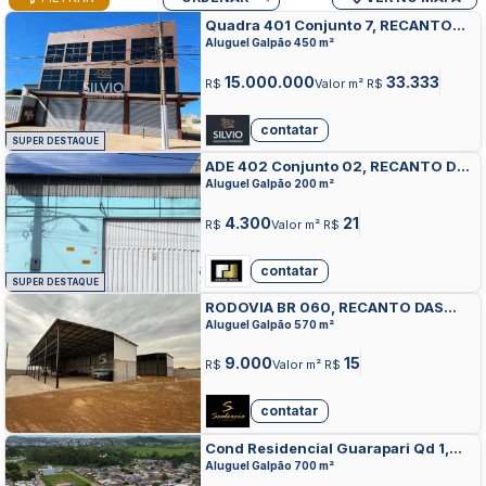
Quadra 401 Conjunto 7, RECANTO
DAS EMAS, RECANTO DAS EMAS
Aluguel Galpão 450 m²
15.000.000
33.333
R$
Valor m² R$
contatar
SUPER DESTAQUE
ADE 402 Conjunto 02, RECANTO DAS
EMAS, RECANTO DAS EMAS
Aluguel Galpão 200 m²
4.300
21
R$
Valor m² R$
contatar
SUPER DESTAQUE
RODOVIA BR 060, RECANTO DAS
EMAS, RECANTO DAS EMAS
Aluguel Galpão 570 m²
9.000
15
R$
Valor m² R$
contatar
Cond Residencial Guarapari Qd 1,
RECANTO DAS EMAS, RECANTO DAS
Aluguel Galpão 700 m²
EMAS