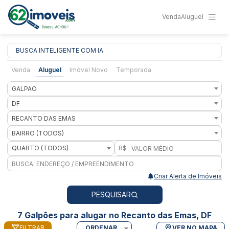
Venda
Aluguel
BUSCA INTELIGENTE COM IA
Venda
Aluguel
Imóvel Novo
Temporada
GALPAO
DF
RECANTO DAS EMAS
BAIRRO (TODOS)
QUARTO (TODOS)
R$
Criar Alerta de Imóveis
PESQUISAR
7 Galpões para alugar no Recanto das Emas, DF
FILTRAR
ORDENAR
VER NO MAPA