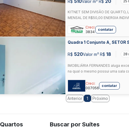
510
20
R$
Valor m² R$
25
KITNET SEM DIVISÃO DE QUARTO, 
MENSAL DE R$50,00 ENERGIA INDIVI
Creci:
contatar
3834
Quadra 1 Conjunto A, SETOR
520
18
R$
Valor m² R$
28
IMOBILIÁRIA FERNANDES aluga excel
na qual o mesmo possui uma sala co
Creci:
contatar
007056
Anterior
Próximo
1
 Quartos
Buscar por Suítes