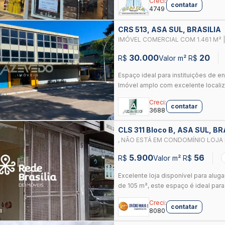
Creci:
contatar
4749
CRS 513, ASA SUL, BRASILIA
IMÓVEL COMERCIAL COM 1.461 M² |
30.000
20
R$
Valor m² R$
Espaço ideal para instituições de 
Imóvel amplo com excelente localiza
Creci:
contatar
3688
CLS 311 Bloco B, ASA SUL, BR
, NÃO ESTÁ EM CONDOMÍNIO LOJA P
ASA SUL - BRASÍLIA/DF
5.900
56
R$
Valor m² R$
Excelente loja disponível para alugar
de 105 m², este espaço é ideal para 
Creci:
contatar
8080