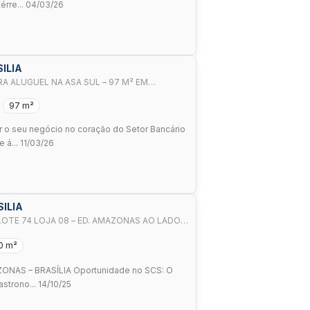
érre... 04/03/26
SILIA
RA ALUGUEL NA ASA SUL – 97 M² EM
97 m²
ar o seu negócio no coração do Setor Bancário
 á... 11/03/26
SILIA
LOTE 74 LOJA 08 – ED. AMAZONAS AO LADO
XIMO AO HOSPITAL DE BASE E PATIO BRASIL,
0 m²
ZONAS – BRASÍLIA Oportunidade no SCS: O
strono... 14/10/25