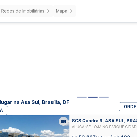
Redes de Imobiliárias
Mapa
lugar na Asa Sul, Brasília, DF
ORDE
PA
SCS Quadra 9, ASA SUL, BRA
ALUGA-SE LOJA NO PARQUE CIDADE 
ASA SUL