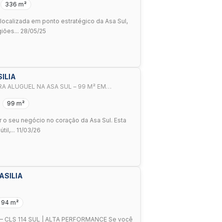
336 m²
 localizada em ponto estratégico da Asa Sul,
iões... 28/05/25
SILIA
RA ALUGUEL NA ASA SUL – 99 M² EM
99 m²
r o seu negócio no coração da Asa Sul. Esta
il,... 11/03/26
RASILIA
94 m²
CLS 114 SUL | ALTA PERFORMANCE Se você