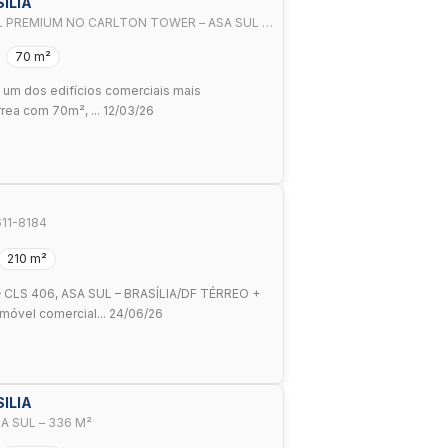
SILIA
L PREMIUM NO CARLTON TOWER – ASA SUL |
70 m²
, um dos edifícios comerciais mais
rrea com 70m², ... 12/03/26
11-8184
210 m²
LS 406, ASA SUL – BRASÍLIA/DF TÉRREO +
móvel comercial... 24/06/26
SILIA
A SUL – 336 M²