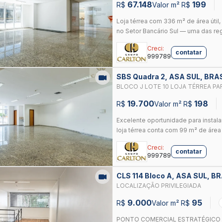
67.148
199
R$
Valor m² R$
Loja térrea com 336 m² de área útil,
no Setor Bancário Sul — uma das reg
Creci:
contatar
999789
SBS Quadra 2, ASA SUL, BRA
BLOCO J LOTE 10 LOJA TÉRREA PA
LOCALIZAÇÃO ESTRATÉGICA
19.700
198
R$
Valor m² R$
Excelente oportunidade para instala
loja térrea conta com 99 m² de área út
Creci:
contatar
999789
CLS 114 Bloco A, ASA SUL, B
LOCALIZAÇÃO PRIVILEGIADA
9.000
95
R$
Valor m² R$
PONTO COMERCIAL ESTRATÉGICO – 