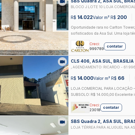
SBS Quadra 2, ASA SUL, BRA
BLOCO J LOTE 10 LOJA COMERCIA
70M² | TRIPLE A
14.022
200
R$
Valor m² R$
Oportunidade rara no Carlton Tower
sofisticados da Asa Sul. Uma loja té
Creci:
contatar
999789
CLS 406, ASA SUL, BRASILIA
, AGENDAMENTO: RICARDO - 61 996
14.000
66
R$
Valor m² R$
LOJA COMERCIAL PARA LOCAÇÃO – C
SUBSOLO: R$ 14.000,00 Excelente i
Creci:
contatar
23018
SBS Quadra 2, ASA SUL, BRA
LOJA TÉRREA PARA ALUGUEL NA AS