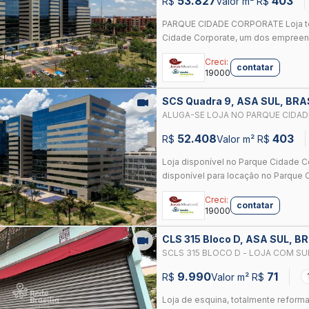
53.827
403
R$
Valor m² R$
PARQUE CIDADE CORPORATE Loja tér
Cidade Corporate, um dos empreend
Creci:
contatar
19000
SCS Quadra 9, ASA SUL, BRA
ALUGA-SE LOJA NO PARQUE CIDADE
ASA SUL
52.408
403
R$
Valor m² R$
Loja disponível no Parque Cidade C
disponível para locação no Parque C
Creci:
contatar
19000
CLS 315 Bloco D, ASA SUL, B
SCLS 315 BLOCO D - LOJA COM S
9.990
71
R$
Valor m² R$
Loja de esquina, totalmente reform