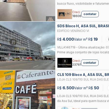
busca fluxo, visibilidade e faturamen
Creci:
contatar
18606
SDS Bloco H, ASA SUL, BRASI
EDIFÍCIO VENÂNCIO VI
4.000
19
R$
Valor m² R$
VILLA146719 - Última atualização: 
Prime aluga conjunto de lojas locali
Creci:
contatar
23761
CLS 109 Bloco A, ASA SUL, B
LOJA CLS 109/110 SUL RUA DAS EL
6.500
50
R$
Valor m² R$
LOJA CLS 109/110 SUL RUA DAS ELET
da Asa Sul, ideal para quem busca vis