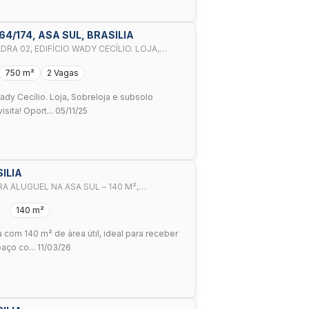
164/174, ASA SUL, BRASILIA
DRA 02, EDIFÍCIO WADY CECÍLIO. LOJA,
L COM 750M². AGEND
750 m²
2 Vagas
ady Cecílio. Loja, Sobreloja e subsolo
ita! Oport... 05/11/25
SILIA
A ALUGUEL NA ASA SUL – 140 M²,
LENTE VISIBILIDADE
140 m²
com 140 m² de área útil, ideal para receber
aço co... 11/03/26