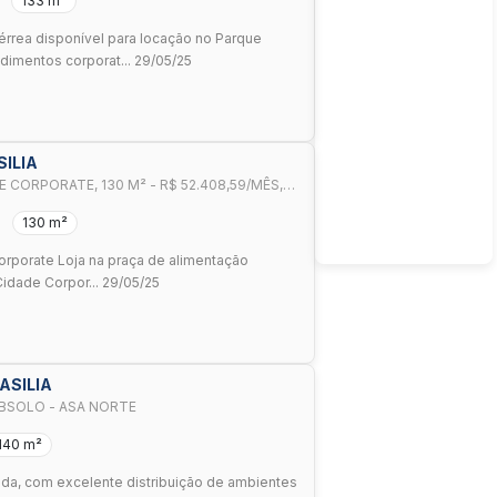
133 m²
rea disponível para locação no Parque
imentos corporat... 29/05/25
SILIA
 CORPORATE, 130 M² - R$ 52.408,59/MÊS,
130 m²
orporate Loja na praça de alimentação
idade Corpor... 29/05/25
RASILIA
UBSOLO - ASA NORTE
140 m²
ada, com excelente distribuição de ambientes