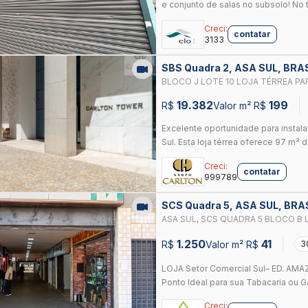
e conjunto de salas no subsolo! No t
Creci:
contatar
3133
SBS Quadra 2, ASA SUL, BRA
BLOCO J LOTE 10 LOJA TÉRREA PA
LOCALIZAÇÃO ESTRATÉGICA
19.382
199
R$
Valor m² R$
Excelente oportunidade para instal
Sul. Esta loja térrea oferece 97 m² de
Creci:
contatar
999789
SCS Quadra 5, ASA SUL, BRA
ASA SUL, SCS QUADRA 5 BLOCO B 
DA AGENCIA BANCO DO BRASIL, PRO
1.250
41
R$
Valor m² R$
3
FLUXO DE PEDESTRES.
LOJA Setor Comercial Sul– ED. AMA
Ponto Ideal para sua Tabacaria ou Ga
Creci: