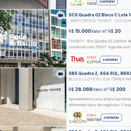
contatar
11005
SCS Quadra 02 Bloco C Lote 
, WADY CECÍLIO TH13571 - SCS QUA
SOBRELOJA E SUBSOLO COMERCIA
15.000
20
R$
Valor m² R$
TH13571 - Scs Quadra 02, Edifício W
comercial com 750m². Agende sua vis
Creci:
contatar
CJ1704
SBS Quadra 2, ASA SUL, BRA
BLOCO J LOTE 10 LOJA TÉRREA PAR
LOCALIZAÇÃO ESTRATÉGICA E EXCE
28.066
200
R$
Valor m² R$
Apresentamos uma ampla loja térrea 
diferentes tipos de negócios. O esp
Creci:
contatar
999789