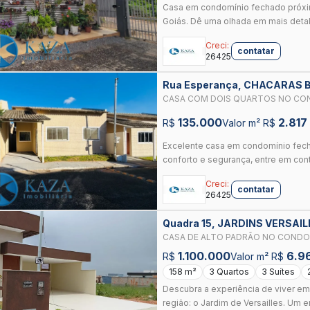
Casa em condomínio fechado próxi
Goiás. Dê uma olhada em mais detal
Creci:
contatar
26425
Rua Esperança, CHACARAS
CASA COM DOIS QUARTOS NO CON
VALPARAÍSO DE GOIÁS
135.000
2.817
R$
Valor m² R$
Excelente casa em condomínio fech
conforto e segurança, entre em cont
Creci:
contatar
26425
Quadra 15, JARDINS VERSAI
CASA DE ALTO PADRÃO NO CONDOM
1.100.000
6.9
R$
Valor m² R$
158 m²
3 Quartos
3 Suítes
Descubra a experiência de viver e
região: o Jardim de Versailles. Um e