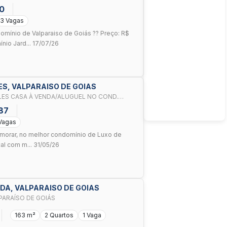
0
3 Vagas
omínio de Valparaiso de Goiás ?? Preço: R$
nio Jard... 17/07/26
LES, VALPARAISO DE GOIAS
LES CASA À VENDA/ALUGUEL NO COND.
RAÍSO COM 3 QUARTOS SENDO 1 SUÍTES.
87
Vagas
 morar, no melhor condomínio de Luxo de
cal com m... 31/05/26
NDA, VALPARAISO DE GOIAS
ARAÍSO DE GOIÁS
163 m²
2 Quartos
1 Vaga