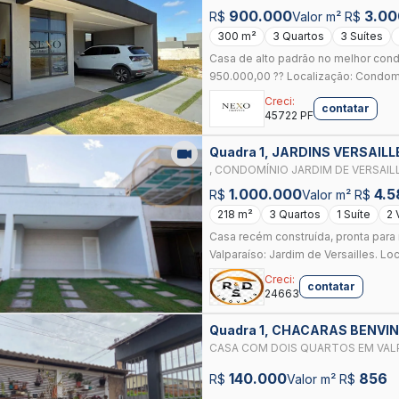
900.000
3.00
R$
Valor m² R$
300 m²
3 Quartos
3 Suítes
Casa de alto padrão no melhor cond
950.000,00 ?? Localização: Condomí
Creci:
contatar
45722 PF
Quadra 1, JARDINS VERSAIL
, CONDOMÍNIO JARDIM DE VERSAIL
JARDIM DE VERSAILLES, NO VALPA
1.000.000
4.5
R$
Valor m² R$
218 m²
3 Quartos
1 Suíte
2 
Casa recém construída, pronta para
Valparaíso: Jardim de Versailles. Lo
Creci:
contatar
24663
Quadra 1, CHACARAS BENVI
CASA COM DOIS QUARTOS EM VALP
140.000
856
R$
Valor m² R$