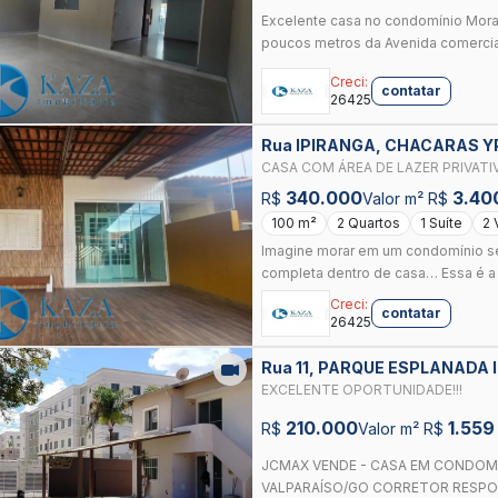
Excelente casa no condomínio Morad
poucos metros da Avenida comercial 
Creci:
contatar
26425
Rua IPIRANGA, CHACARAS Y
CASA COM ÁREA DE LAZER PRIVATI
REFÚGIO!
340.000
3.40
R$
Valor m² R$
100 m²
2 Quartos
1 Suíte
2 
Imagine morar em um condomínio seg
completa dentro de casa… Essa é a 
Creci:
contatar
26425
Rua 11, PARQUE ESPLANADA I
EXCELENTE OPORTUNIDADE!!!
210.000
1.559
R$
Valor m² R$
JCMAX VENDE - CASA EM CONDOMÍN
VALPARAÍSO/GO CORRETOR RESPONS