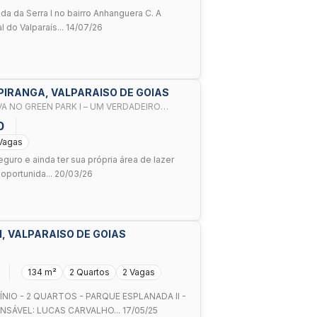
a da Serra I no bairro Anhanguera C. A
do Valparaís... 14/07/26
PIRANGA, VALPARAISO DE GOIAS
VA NO GREEN PARK I – UM VERDADEIRO
0
Vagas
uro e ainda ter sua própria área de lazer
oportunida... 20/03/26
I, VALPARAISO DE GOIAS
134 m²
2 Quartos
2 Vagas
IO - 2 QUARTOS - PARQUE ESPLANADA II -
ÁVEL: LUCAS CARVALHO... 17/05/25