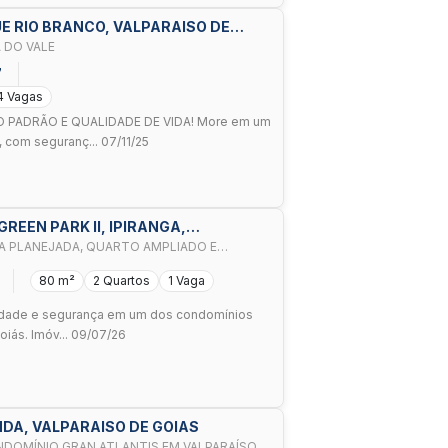
E RIO BRANCO, VALPARAISO DE
 DO VALE
7
4 Vagas
O PADRÃO E QUALIDADE DE VIDA! More em um
 com seguranç... 07/11/25
 GREEN PARK II, IPIRANGA,
A PLANEJADA, QUARTO AMPLIADO E
 - VALPARA
80 m²
2 Quartos
1 Vaga
alidade e segurança em um dos condomínios
iás. Imóv... 09/07/26
NDA, VALPARAISO DE GOIAS
DOMÍNIO GRAN ATLANTIS EM VALPARAÍSO