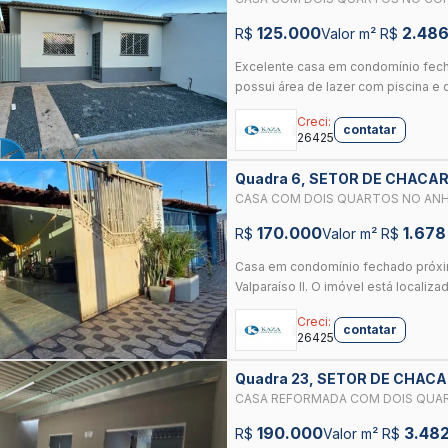
DE GOIÁS
125.000
2.48
R$
Valor m² R$
Excelente casa em condomínio fech
possui área de lazer com piscina e 
Creci:
contatar
26425
Quadra 6, SETOR DE CHACA
GOIAS
CASA COM DOIS QUARTOS NO ANH
170.000
1.678
R$
Valor m² R$
Casa em condomínio fechado próxim
Valparaíso II. O imóvel está localiza
Creci:
contatar
26425
Quadra 23, SETOR DE CHAC
DE GOIAS
CASA REFORMADA COM DOIS QUAR
190.000
3.48
R$
Valor m² R$