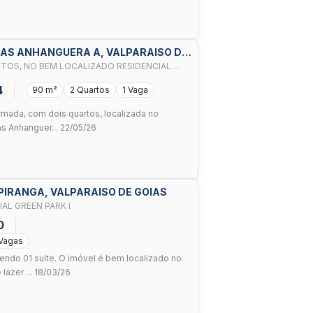
RAS ANHANGUERA A, VALPARAISO DE
TOS, NO BEM LOCALIZADO RESIDENCIAL
4
90 m²
2 Quartos
1 Vaga
rmada, com dois quartos, localizada no
s Anhanguer... 22/05/26
PIRANGA, VALPARAISO DE GOIAS
AL GREEN PARK I
0
 Vagas
endo 01 suíte. O imóvel é bem localizado no
azer ... 18/03/26