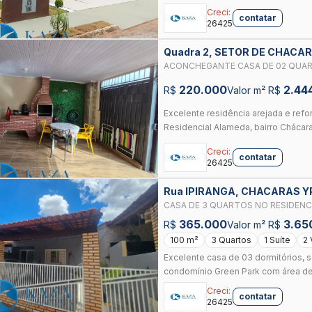
Creci:
contatar
26425
Quadra 2, SETOR DE CHACA
GOIAS
ACONCHEGANTE CASA DE 02 QUAR
ALAMEDA NA ANHANGUERA A
220.000
2.44
R$
Valor m² R$
Excelente residência arejada e refo
Residencial Alameda, bairro Chácara
Creci:
contatar
26425
Rua IPIRANGA, CHACARAS Y
CASA DE 3 QUARTOS NO RESIDENCI
365.000
3.65
R$
Valor m² R$
100 m²
3 Quartos
1 Suíte
2
Excelente casa de 03 dormitórios, s
condomínio Green Park com área de l
Creci:
contatar
26425