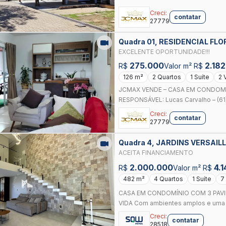
Creci:
contatar
27779
Quadra 01, RESIDENCIAL FL
GOIAS
EXCELENTE OPORTUNIDADE!!!
275.000
2.182
R$
Valor m² R$
126 m²
2 Quartos
1 Suíte
2 
JCMAX VENDE – CASA EM CONDOMÍ
RESPONSÁVEL: Lucas Carvalho – (61
Creci:
contatar
27779
Quadra 4, JARDINS VERSAIL
ACEITA FINANCIAMENTO
2.000.000
4.1
R$
Valor m² R$
482 m²
4 Quartos
1 Suíte
7
CASA EM CONDOMÍNIO COM 3 PAVI
VIDA Com ambientes amplos e uma pl
Creci:
contatar
28518