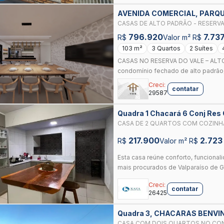
AVENIDA COMERCIAL, PARQU
GOIAS
CASAS DE ALTO PADRÃO - RESERVA
796.920
7.73
R$
Valor m² R$
103 m²
3 Quartos
2 Suítes
CASAS NO RESERVA DO VALE – ALT
condomínio fechado de alto padrão,
Creci:
contatar
29587
Quadra 1 Chacará 6 Conj Res
VALPARAISO DE GOIAS
CASA DE 2 QUARTOS COM COZINH
GARAGEM COBERTA | GREEN PARK II
217.900
2.723
R$
Valor m² R$
Esta casa reúne conforto, funcion
mais procurados de Valparaíso de Go
Creci:
contatar
26425
Quadra 3, CHACARAS BENVI
CASA COM DOIS QUARTOS NO CON