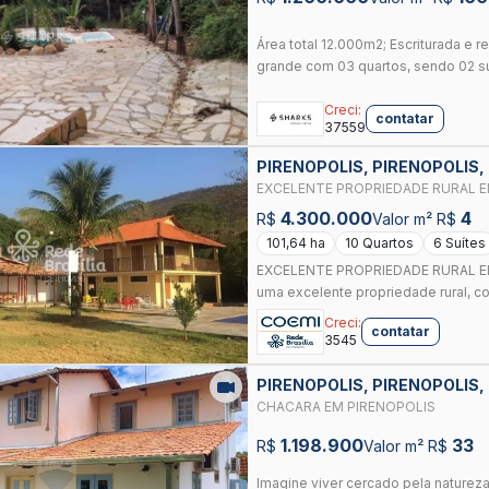
Área total 12.000m2; Escriturada e 
grande com 03 quartos, sendo 02 su
Creci:
contatar
37559
PIRENOPOLIS, PIRENOPOLIS,
EXCELENTE PROPRIEDADE RURAL E
4.300.000
4
R$
Valor m² R$
101,64 ha
10 Quartos
6 Suítes
EXCELENTE PROPRIEDADE RURAL EM 
uma excelente propriedade rural, com
Creci:
contatar
3545
PIRENOPOLIS, PIRENOPOLIS,
CHACARA EM PIRENOPOLIS
1.198.900
33
R$
Valor m² R$
Imagine viver cercado pela natureza