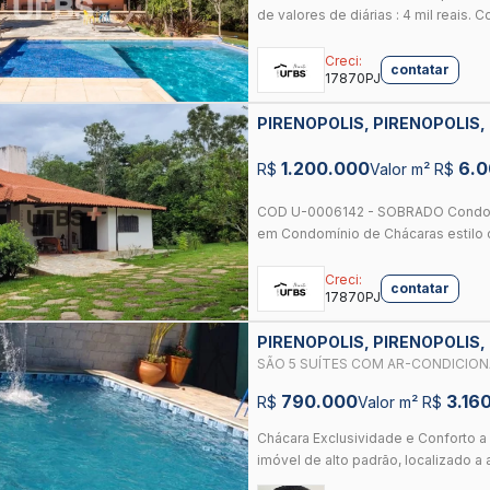
de valores de diárias : 4 mil reais. Co
Creci:
contatar
17870PJ
PIRENOPOLIS, PIRENOPOLIS,
1.200.000
6.
R$
Valor m² R$
COD U-0006142 - SOBRADO Condomí
em Condomínio de Chácaras estilo co
Creci:
contatar
17870PJ
PIRENOPOLIS, PIRENOPOLIS,
SÃO 5 SUÍTES COM AR-CONDICIONA
GOURMET COM CHURRASQUEIRA.
790.000
3.16
R$
Valor m² R$
Chácara Exclusividade e Conforto a 
imóvel de alto padrão, localizado a 