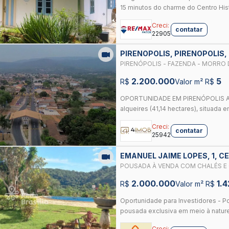
15 minutos do charme do Centro Hist
Creci:
contatar
22905
PIRENOPOLIS, PIRENOPOLIS,
2.200.000
5
R$
Valor m² R$
OPORTUNIDADE EM PIRENÓPOLIS A 4
alqueires (41,14 hectares), situada e
Creci:
contatar
25942
EMANUEL JAIME LOPES, 1, C
POUSADA À VENDA COM CHALÉS E 
2.000.000
1.
R$
Valor m² R$
Oportunidade para Investidores -
pousada exclusiva em meio à naturez
Creci: