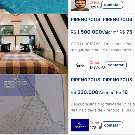
Creci:
contatar
32943
PIRENOPOLIS, PIRENOPOLIS,
1.500.000
75
R$
Valor m² R$
COD U-0013788 - Descubra o Paraíso
tranquilidade neste encantador sítio
Creci:
contatar
17870PJ
PIRENOPOLIS, PIRENOPOLIS,
330.000
16
R$
Valor m² R$
Descubra uma oportunidade única d
rural na cidade de Pirenópolis, GO. L
Creci:
contatar
27846