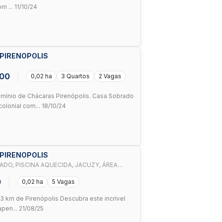
m ... 11/10/24
 PIRENOPOLIS
000
0,02 ha
3 Quartos
2 Vagas
nio de Chácaras Pirenópolis. Casa Sobrado
lonial com... 18/10/24
 PIRENOPOLIS
DO, PISCINA AQUECIDA, JACUZY, ÁREA
0
0,02 ha
5 Vagas
3 km de Pirenópolis Descubra este incrível
apen... 21/08/25