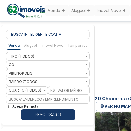
Venda
Aluguel
Imóvel Novo
BUSCA INTELIGENTE COM IA
Venda
Aluguel
Imóvel Novo
Temporada
TIPO (TODOS)
GO
PIRENOPOLIS
BAIRRO (TODOS)
QUARTO (TODOS)
R$
20 Chácaras e S
VER NO MA
Aceita Permuta
PESQUISAR