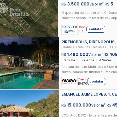
3.500.000
5
R$
Valor m² R$
O que acha de adquirir uma Chácar
chácaras sendo um total de 12,2 alqu
Creci:
contatar
3545
PIRENOPOLIS, PIRENOPOLIS,
, BARRO BRANCO CHÁCARA DE LUX
PIRENÓPOLIS
1.480.000
46
R$
Valor m² R$
0,32 ha
5 Quartos
4 Suítes
Chacara de Luxo Mobiliada a 5 Km d
suites, campo de futebol e uma enor
Creci:
contatar
16470
EMANUEL JAIME LOPES, 1, C
15.000.000
4
R$
Valor m² R$
COD U-0012312 - Excelente para des