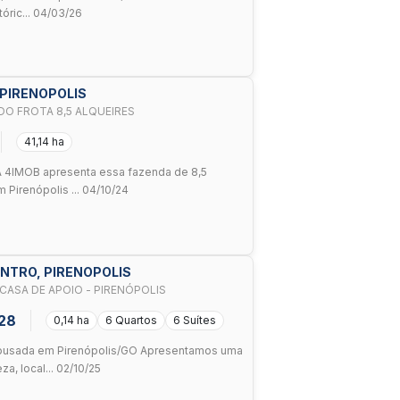
óric... 04/03/26
 PIRENOPOLIS
PIRENÓPOLIS - FAZENDA - MORRO DO FROTA 8,5 ALQUEIRES
41,14 ha
IMOB apresenta essa fazenda de 8,5
m Pirenópolis ... 04/10/24
ENTRO, PIRENOPOLIS
CASA DE APOIO - PIRENÓPOLIS
428
0,14 ha
6 Quartos
6 Suítes
 Pousada em Pirenópolis/GO Apresentamos uma
a, local... 02/10/25