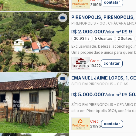
contatar
21696
PIRENOPOLIS, PIRENOPOLIS,
PIRENOPOLIS - GO , CHÁCARA EN
INVESTIMENTO E LAZER.
2.000.000
9
R$
Valor m² R$
20,93 ha
5 Quartos
2 Suítes
Exclusividade, beleza, aconchego, 
Uma propriedade única para quem bu
Creci:
contatar
19422
EMANUEL JAIME LOPES, 1, C
SÍTIO EM PIRENÓPOLIS - GOIÁS
5.000.000
50
R$
Valor m² R$
SÍTIO EM PIRENÓPOLIS - CENÁRIO D
sítio em Pirenópolis (GO), cenário da
Creci:
contatar
21696