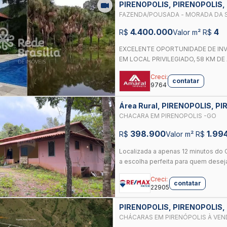
PIRENOPOLIS, PIRENOPOLIS,
FAZENDA/POUSADA - MORADA DA S
4.400.000
4
R$
Valor m² R$
EXCELENTE OPORTUNIDADE DE IN
EM LOCAL PRIVILEGIADO, 58 KM DE 
Creci:
contatar
9764
Área Rural, PIRENOPOLIS, P
CHACARA EM PIRENOPOLIS -GO
398.900
1.99
R$
Valor m² R$
Localizada a apenas 12 minutos do C
a escolha perfeita para quem deseja
Creci:
contatar
22905
PIRENOPOLIS, PIRENOPOLIS,