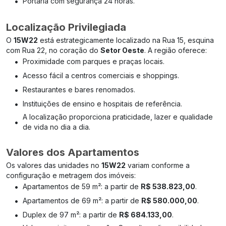
•
Portaria com segurança 24 horas.
Localização Privilegiada
O
15W22
está estrategicamente localizado na Rua 15, esquina
com Rua 22, no coração do
Setor Oeste
. A região oferece:
•
Proximidade com parques e praças locais.
•
Acesso fácil a centros comerciais e shoppings.
•
Restaurantes e bares renomados.
•
Instituições de ensino e hospitais de referência.
A localização proporciona praticidade, lazer e qualidade
•
de vida no dia a dia.
Valores dos Apartamentos
Os valores das unidades no
15W22
variam conforme a
configuração e metragem dos imóveis:
•
Apartamentos de 59 m²: a partir de
R$ 538.823,00
.
•
Apartamentos de 69 m²: a partir de
R$ 580.000,00
.
•
Duplex de 97 m²: a partir de
R$ 684.133,00
.