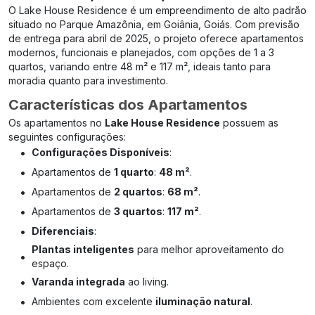
O Lake House Residence é um empreendimento de alto padrão
situado no Parque Amazônia, em Goiânia, Goiás. Com previsão
de entrega para abril de 2025, o projeto oferece apartamentos
modernos, funcionais e planejados, com opções de 1 a 3
quartos, variando entre 48 m² e 117 m², ideais tanto para
moradia quanto para investimento.
Características dos Apartamentos
Os apartamentos no
Lake House Residence
possuem as
seguintes configurações:
•
Configurações Disponíveis
:
•
Apartamentos de
1 quarto
:
48 m²
.
•
Apartamentos de
2 quartos
:
68 m²
.
•
Apartamentos de
3 quartos
:
117 m²
.
•
Diferenciais
:
Plantas inteligentes
para melhor aproveitamento do
•
espaço.
•
Varanda integrada
ao living.
•
Ambientes com excelente
iluminação natural
.