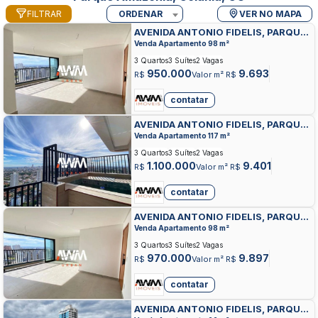
FILTRAR
ORDENAR
VER NO MAPA
AVENIDA ANTONIO FIDELIS, PARQUE
AMAZONIA, GOIANIA
Venda Apartamento 98 m²
3 Quartos
3 Suítes
2 Vagas
950.000
9.693
R$
Valor m² R$
contatar
AVENIDA ANTONIO FIDELIS, PARQUE
AMAZONIA, GOIANIA
Venda Apartamento 117 m²
3 Quartos
3 Suítes
2 Vagas
1.100.000
9.401
R$
Valor m² R$
contatar
AVENIDA ANTONIO FIDELIS, PARQUE
AMAZONIA, GOIANIA
Venda Apartamento 98 m²
3 Quartos
3 Suítes
2 Vagas
970.000
9.897
R$
Valor m² R$
contatar
AVENIDA ANTONIO FIDELIS, PARQUE