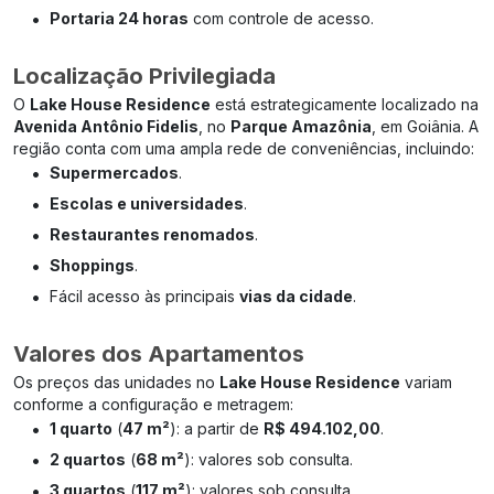
•
Portaria 24 horas
com controle de acesso.
Localização Privilegiada
O
Lake House Residence
está estrategicamente localizado na
Avenida Antônio Fidelis
, no
Parque Amazônia
, em Goiânia. A
região conta com uma ampla rede de conveniências, incluindo:
•
Supermercados
.
•
Escolas e universidades
.
•
Restaurantes renomados
.
•
Shoppings
.
•
Fácil acesso às principais
vias da cidade
.
Valores dos Apartamentos
Os preços das unidades no
Lake House Residence
variam
conforme a configuração e metragem:
•
1 quarto
(
47 m²
): a partir de
R$ 494.102,00
.
•
2 quartos
(
68 m²
): valores sob consulta.
•
3 quartos
(
117 m²
): valores sob consulta.