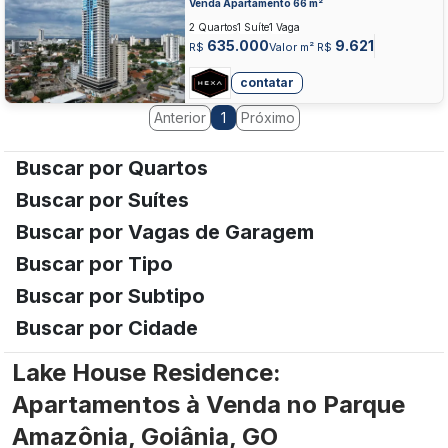
AMAZONIA, GOIANIA
Venda Apartamento 66 m²
2 Quartos
1 Suíte
1 Vaga
635.000
9.621
R$
Valor m² R$
contatar
Anterior
Próximo
1
Buscar por Quartos
Buscar por Suítes
Buscar por Vagas de Garagem
Buscar por Tipo
Buscar por Subtipo
Buscar por Cidade
Lake House Residence:
Apartamentos à Venda no Parque
Amazônia, Goiânia, GO