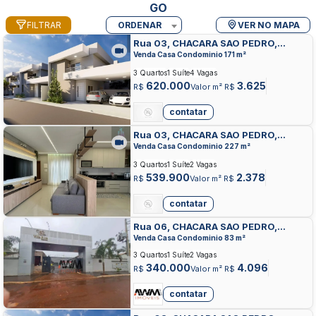
GO
FILTRAR
ORDENAR
VER NO MAPA
Rua 03, CHACARA SAO PEDRO,
APARECIDA DE GOIANIA
Venda Casa Condominio 171 m²
3 Quartos
1 Suíte
4 Vagas
620.000
3.625
R$
Valor m² R$
contatar
Rua 03, CHACARA SAO PEDRO,
APARECIDA DE GOIANIA
Venda Casa Condominio 227 m²
3 Quartos
1 Suíte
2 Vagas
539.900
2.378
R$
Valor m² R$
contatar
Rua 06, CHACARA SAO PEDRO,
APARECIDA DE GOIANIA
Venda Casa Condominio 83 m²
3 Quartos
1 Suíte
2 Vagas
340.000
4.096
R$
Valor m² R$
contatar