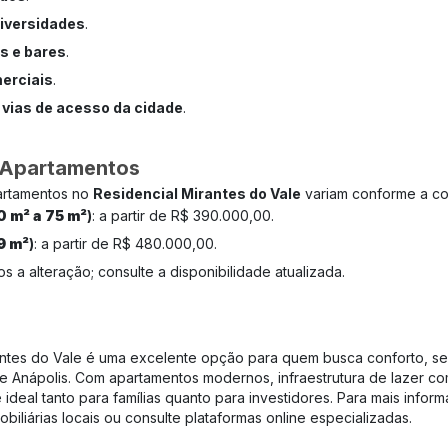
niversidades
.
s e bares
.
erciais
.
 vias de acesso da cidade
.
 Apartamentos
artamentos no
Residencial Mirantes do Vale
variam conforme a co
0 m² a 75 m²
)
: a partir de R$ 390.000,00.
9 m²
)
: a partir de R$ 480.000,00.
os a alteração; consulte a disponibilidade atualizada.
antes do Vale é uma excelente opção para quem busca conforto, se
e Anápolis. Com apartamentos modernos, infraestrutura de lazer com
deal tanto para famílias quanto para investidores. Para mais infor
biliárias locais ou consulte plataformas online especializadas.