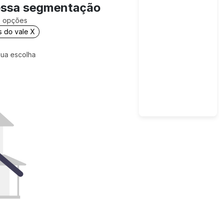
essa segmentação
is opções
s do vale X
sua escolha