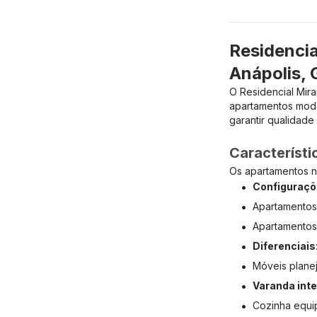
Residencia
Anápolis,
O Residencial Mir
apartamentos mode
garantir qualidade
Característ
Os apartamentos 
•
Configuraçõ
•
Apartamentos
•
Apartamentos
•
Diferenciais
•
Móveis planej
•
Varanda int
•
Cozinha equi