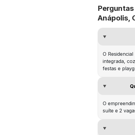
Perguntas 
Anápolis,
O Residencial
integrada, co
festas e play
Qu
O empreendime
suíte e 2 vag