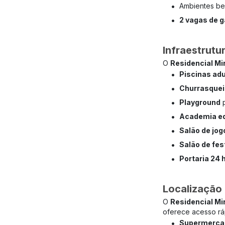
•
Ambientes be
•
2 vagas de 
Infraestrut
O
Residencial Mi
•
Piscinas adul
•
Churrasquei
•
Playground
p
•
Academia e
•
Salão de jog
•
Salão de fes
•
Portaria 24 
Localização 
O
Residencial Mi
oferece acesso rá
•
Supermerca