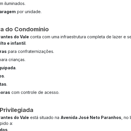
m iluminados.
garagem
por unidade.
ura do Condomínio
rantes do Vale
conta com uma infraestrutura completa de lazer e s
to e infantil
.
ras
para confraternizações.
ara crianças.
quipada
.
os
.
tas
.
horas
com controle de acesso.
Privilegiada
rantes do Vale
está situado na
Avenida José Neto Paranhos
, no 
pido a:
dos
.