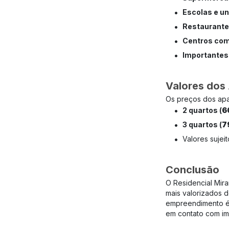
•
Escolas e u
•
Restaurante
•
Centros com
•
Importantes
Valores dos
Os preços dos ap
•
2 quartos (
6
•
3 quartos (
7
•
Valores sujeit
Conclusão
O Residencial Mir
mais valorizados d
empreendimento é i
em contato com imo