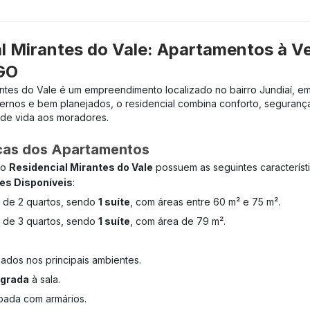
l Mirantes do Vale: Apartamentos à V
 GO
antes do Vale é um empreendimento localizado no bairro Jundiaí, e
rnos e bem planejados, o residencial combina conforto, segurança 
 de vida aos moradores.
icas dos Apartamentos
no
Residencial Mirantes do Vale
possuem as seguintes característi
es Disponíveis
:
 de 2 quartos, sendo
1 suíte
, com áreas entre 60 m² e 75 m².
 de 3 quartos, sendo
1 suíte
, com área de 79 m².
:
ados nos principais ambientes.
egrada
à sala.
pada com armários.