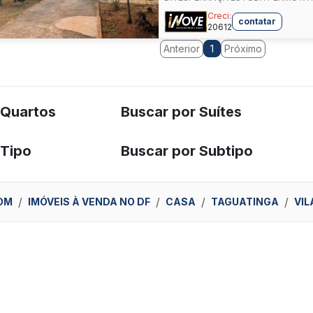
Creci:
contatar
20612
Anterior
Próximo
1
 Quartos
Buscar por Suítes
 Tipo
Buscar por Subtipo
OM
IMÓVEIS À VENDA NO DF
CASA
TAGUATINGA
VIL