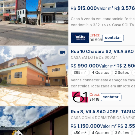
PIRES. POSSUI SALA AMPLA COM C
515.000
3.576
R$
Valor m² R$
Casa à venda em condomínio fecha
condomínio 332. >>>> Casa SOLTA no
Creci:
contatar
30.598
Rua 10 Chacará 62, VILA SA
CASA EM LOTE DE 600M²
990.000
2.50
R$
Valor m² R$
395 m²
4 Quartos
2 Suítes
Venha conhecer esta espaçosa cas
construída, localizada em um lote d
Creci:
contatar
21418
Rua 8, VILA SAO JOSE, TAG
CASA COM 4 DORMITÓRIOS À VENDA,
PIRES - TAGUATINGA/DF
1.150.000
2.5
R$
Valor m² R$
450 m²
4 Quartos
3 Suítes