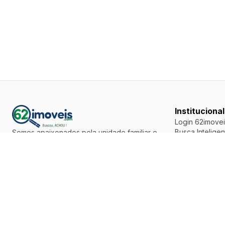
Institucional
Login 62imovei
Busca Inteligen
Somos apaixonados pela unidade familiar e
Como Anunciar
acreditamos que o bem mais abençoado que
Fale Conosco
uma família deve possuir é o seu lar
Parceiros
Siga-nos
Mapa do site
Termos de Uso
Política de Pri
Política de Co
Premiações
Redes de Imobi