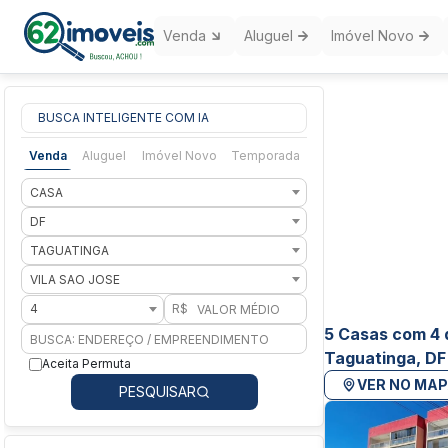
Venda
Aluguel
Imóvel Novo
BUSCA INTELIGENTE COM IA
Venda
Aluguel
Imóvel Novo
Temporada
CASA
DF
TAGUATINGA
VILA SAO JOSE
4
R$
5 Casas com 4 
Taguatinga, DF
Aceita Permuta
VER NO MA
PESQUISAR