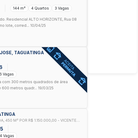
OZIN
144 m²
4 Quartos
3 Vagas
do. Residencial ALTO HORIZONTE, Rua 08
 lote, corred... 10/04/25
O JOSE, TAGUATINGA
6
6 Vagas
a com 300 metros quadrados de área
e 600 metros quadr... 19/03/25
UATINGA
 450 M² POR R$ 1.150.000,00 - VICENTE
55
4 Vagas