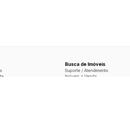
Busca de Imóveis
s
Suporte / Atendimento
te
Imóveis a Venda
Imóveis para Alugar
Apartamentos a Venda
Apartamentos para Alugar
Casas a Venda
 do Portal
Casas para Alugar
vacidade
okies
liárias