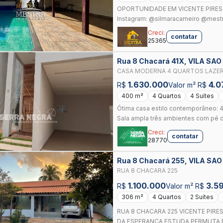
OPORTUNIDADE EM VICENTE PIRES Rua
Instagram: @silmaracarneiro @mestra
Creci:
contatar
25365
Rua 8 Chacará 41X, VILA SA
CASA MODERNA 4 QUARTOS LAZE
RUA 8 VICENTE PIRES-DF
1.630.000
4.0
R$
Valor m² R$
400 m²
4 Quartos
4 Suítes
Ótima casa estilo contemporâneo: 4
Sala ampla três ambientes com pé dir
Creci:
contatar
28770
Rua 8 Chacará 255, VILA SA
RUA 8 CHACARA 225
1.100.000
3.5
R$
Valor m² R$
306 m²
4 Quartos
2 Suítes
RUA 8 CHACARA 225 VICENTE PIR
DA ESPERANÇA ESTUDA PERMUTA P