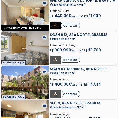
SHN Quadra 5, ASA NORTE, BRASILIA
Venda Apartamento 40 m²
1 Quarto
1 Suíte
440.000
11.000
R$
Valor m² R$
contatar
ASSINADO CONSTRUTORA
MANDU
SGAN 912, ASA NORTE, BRASILIA
Venda Kitnet 27 m²
1 Quarto
1 Suíte
1 Vaga
369.990
13.703
R$
Valor m² R$
contatar
SUPER DESTAQUE
SGAN 911 Módulo G, ASA NORTE,
BRASILIA
Venda Kitnet 27 m²
1 Quarto
1 Vaga
400.000
14.814
R$
Valor m² R$
contatar
SUPER DESTAQUE
SHTN, ASA NORTE, BRASILIA
Venda Apartamento 37 m²
1 Quarto
1 Vaga