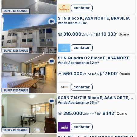
contatar
SUPER DESTAQUE
STN Bloco K, ASA NORTE, BRASILIA
Venda Kitnet 30 m²
310.000
10.333
R$
Valor m² R$
1 Quarto
contatar
SUPER DESTAQUE
SHN Quadra 02 Bloco E, ASA NORTE,
BRASILIA
Venda Apartamento 32 m²
560.000
17.500
R$
Valor m² R$
1 Quarto
contatar
SUPER DESTAQUE
SCRN 714/715 Bloco E, ASA NORTE,
BRASILIA
Venda Apartamento 35 m²
285.000
8.142
R$
Valor m² R$
1 Quarto
contatar
SUPER DESTAQUE