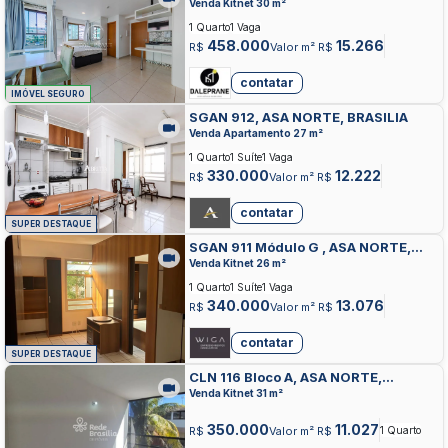
BRASILIA
Venda Kitnet 30 m²
1 Quarto
1 Vaga
458.000
15.266
R$
Valor m² R$
contatar
IMÓVEL SEGURO
SGAN 912, ASA NORTE, BRASILIA
Venda Apartamento 27 m²
1 Quarto
1 Suíte
1 Vaga
330.000
12.222
R$
Valor m² R$
contatar
SUPER DESTAQUE
SGAN 911 Módulo G , ASA NORTE,
BRASILIA
Venda Kitnet 26 m²
1 Quarto
1 Suíte
1 Vaga
340.000
13.076
R$
Valor m² R$
contatar
SUPER DESTAQUE
CLN 116 Bloco A, ASA NORTE,
BRASILIA
Venda Kitnet 31 m²
350.000
11.027
R$
Valor m² R$
1 Quarto