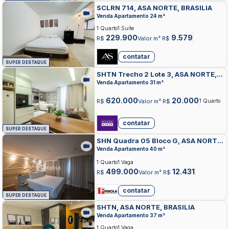
SCLRN 714, ASA NORTE, BRASILIA
Venda Apartamento 24 m²
1 Quarto
1 Suíte
229.900
9.579
R$
Valor m² R$
contatar
SUPER DESTAQUE
SHTN Trecho 2 Lote 3, ASA NORTE,
BRASILIA
Venda Apartamento 31 m²
620.000
20.000
R$
Valor m² R$
1 Quarto
contatar
SUPER DESTAQUE
SHN Quadra 05 Bloco G, ASA NORTE,
BRASILIA
Venda Apartamento 40 m²
1 Quarto
1 Vaga
499.000
12.431
R$
Valor m² R$
contatar
SUPER DESTAQUE
SHTN, ASA NORTE, BRASILIA
Venda Apartamento 37 m²
1 Quarto
1 Vaga