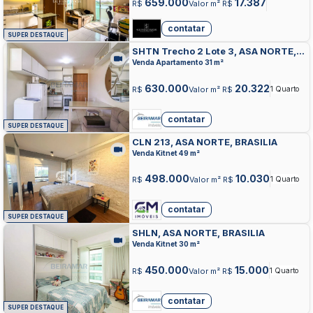
659.000
17.387
R$
Valor m² R$
contatar
SUPER DESTAQUE
SHTN Trecho 2 Lote 3, ASA NORTE,
BRASILIA
Venda Apartamento 31 m²
630.000
20.322
R$
Valor m² R$
1 Quarto
contatar
SUPER DESTAQUE
CLN 213, ASA NORTE, BRASILIA
Venda Kitnet 49 m²
498.000
10.030
R$
Valor m² R$
1 Quarto
contatar
SUPER DESTAQUE
SHLN, ASA NORTE, BRASILIA
Venda Kitnet 30 m²
450.000
15.000
R$
Valor m² R$
1 Quarto
contatar
SUPER DESTAQUE