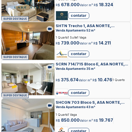
678.000
18.324
R$
Valor m² R$
contatar
SUPER DESTAQUE
SHTN Trecho 1, ASA NORTE,
BRASILIA
Venda Apartamento 52 m²
1 Quarto
1 Suíte
1 Vaga
739.000
14.211
R$
Valor m² R$
contatar
SUPER DESTAQUE
SCRN 714/715 Bloco E, ASA NORTE,
BRASILIA
Venda Apartamento 35 m²
375.674
10.476
R$
Valor m² R$
1 Quarto
contatar
SUPER DESTAQUE
SHCGN 703 Bloco S, ASA NORTE,
BRASILIA
Venda Apartamento 43 m²
1 Quarto
1 Vaga
850.000
19.767
R$
Valor m² R$
contatar