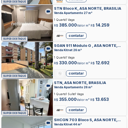
SUPER DESTAQUE
STN Bloco K, ASA NORTE, BRASILIA
Venda Apartamento 27 m²
1 Quarto
1 Vaga
385.000
14.259
R$
Valor m² R$
contatar
SUPER DESTAQUE
SGAN 911 Módulo G , ASA NORTE,
BRASILIA
Venda Kitnet 26 m²
1 Quarto
1 Vaga
330.000
12.692
R$
Valor m² R$
contatar
SUPER DESTAQUE
STN, ASA NORTE, BRASILIA
Venda Apartamento 26 m²
1 Quarto
1 Suíte
1 Vaga
355.000
13.653
R$
Valor m² R$
contatar
SUPER DESTAQUE
SHCGN 703 Bloco S, ASA NORTE,
BRASILIA
Venda Kitnet 44 m²