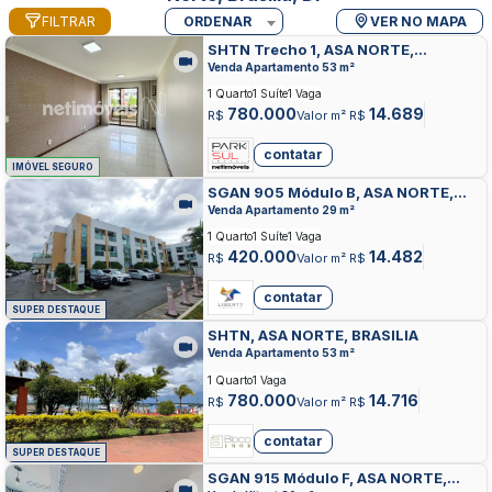
FILTRAR
ORDENAR
VER NO MAPA
SHTN Trecho 1, ASA NORTE,
BRASILIA
Venda Apartamento 53 m²
1 Quarto
1 Suíte
1 Vaga
780.000
14.689
R$
Valor m² R$
contatar
IMÓVEL SEGURO
SGAN 905 Módulo B, ASA NORTE,
BRASILIA
Venda Apartamento 29 m²
1 Quarto
1 Suíte
1 Vaga
420.000
14.482
R$
Valor m² R$
contatar
SUPER DESTAQUE
SHTN, ASA NORTE, BRASILIA
Venda Apartamento 53 m²
1 Quarto
1 Vaga
780.000
14.716
R$
Valor m² R$
contatar
SUPER DESTAQUE
SGAN 915 Módulo F, ASA NORTE,