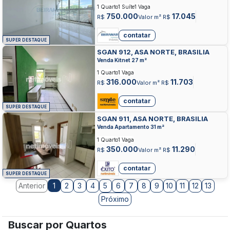
1 Quarto
1 Suíte
1 Vaga
750.000
17.045
R$
Valor m² R$
contatar
SUPER DESTAQUE
SGAN 912, ASA NORTE, BRASILIA
Venda Kitnet 27 m²
1 Quarto
1 Vaga
316.000
11.703
R$
Valor m² R$
contatar
SUPER DESTAQUE
SGAN 911, ASA NORTE, BRASILIA
Venda Apartamento 31 m²
1 Quarto
1 Vaga
350.000
11.290
R$
Valor m² R$
contatar
SUPER DESTAQUE
Anterior
2
3
4
5
6
7
8
9
10
11
12
13
1
Próximo
Buscar por Quartos